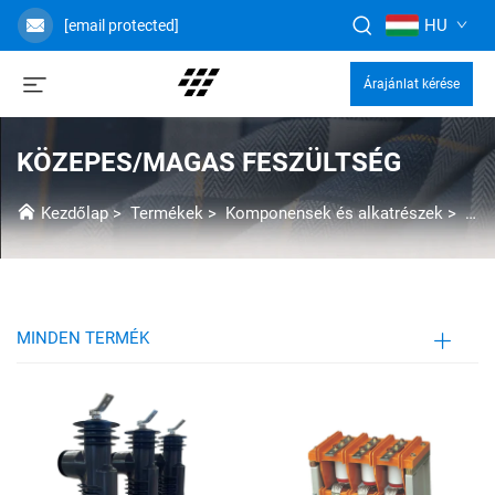
HU
[email protected]
Árajánlat kérése
KÖZEPES/MAGAS FESZÜLTSÉG
Kezdőlap
>
Termékek
>
Komponensek és alkatrészek
>
Köz
MINDEN TERMÉK