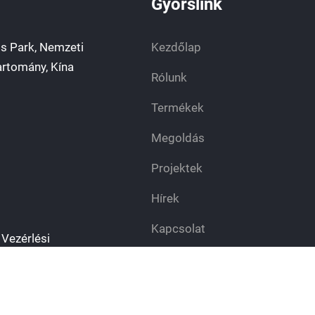
Gyorslink
s Park, Nemzeti
Kezdőlap
artomány, Kína
Rólunk
Termékek
Megoldás
Projektek
Hírek
Kapcsolat
Vezérlési
Adatvédelmi irányelvek