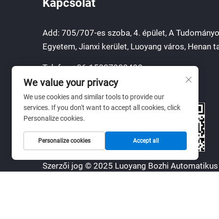
Kapcsolat
Add: 705/707-es szoba, 4. épület, A Tudományo
Egyetem, Jianxi kerület, Luoyang város, Henan t
Telefon:
+86-15037939490
We value your privacy
E-mail:
[email protected]
We use cookies and similar tools to provide our
services. If you don't want to accept all cookies, click
Personalize cookies.
WhatsApp:
+86-15037939490
Personalize cookies
Accept all
Szerzői jog © 2025 Luoyang Bozhi Automatikus 
Technológia Kft.