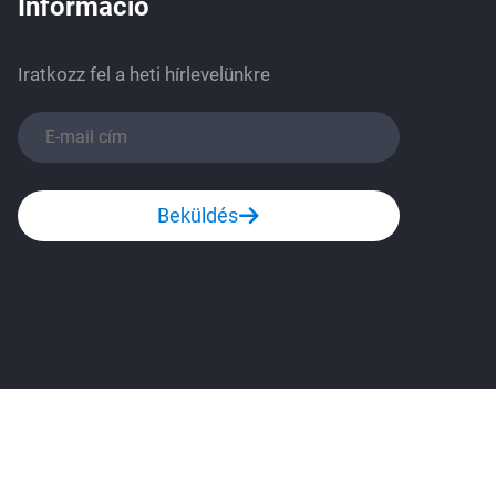
Információ
Iratkozz fel a heti hírlevelünkre
Beküldés