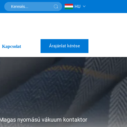
HU
Árajánlat kérése
Kapcsolat
Magas nyomású vákuum kontaktor