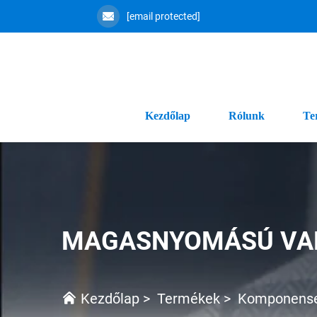
[email protected]
Kezdőlap
Rólunk
Te
MAGASNYOMÁSÚ VA
Kezdőlap
>
Termékek
>
Komponensek