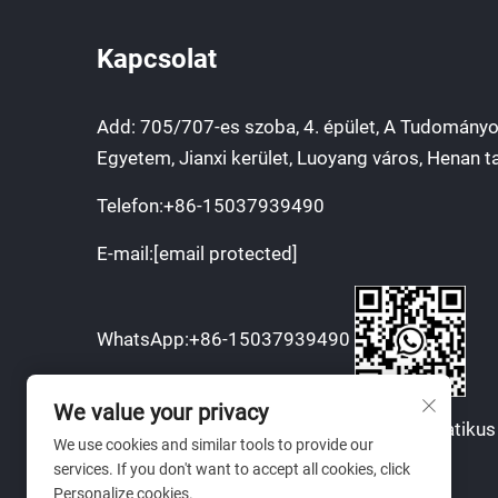
Kapcsolat
Add: 705/707-es szoba, 4. épület, A Tudományo
Egyetem, Jianxi kerület, Luoyang város, Henan t
Telefon:
+86-15037939490
E-mail:
[email protected]
WhatsApp:
+86-15037939490
We value your privacy
Szerzői jog © 2025 Luoyang Bozhi Automatikus 
We use cookies and similar tools to provide our
Technológia Kft.
services. If you don't want to accept all cookies, click
Personalize cookies.