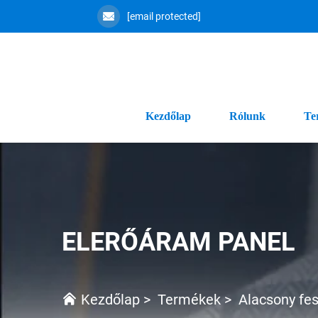
[email protected]
Kezdőlap
Rólunk
Te
ELERŐÁRAM PANEL
Kezdőlap
>
Termékek
>
Alacsony fes