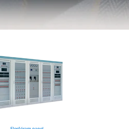
Elerőáram panel