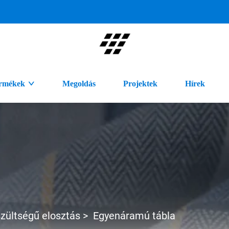
rmékek
Megoldás
Projektek
Hírek
zültségű elosztás
>
Egyenáramú tábla