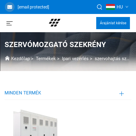
HU
[email protected]
Árajánlat kérése
SZERVÓMOZGATÓ SZEKRÉNY
Kezdőlap
>
Termékek
>
Ipari vezérlés
>
szervohajtás szekrény
MINDEN TERMÉK