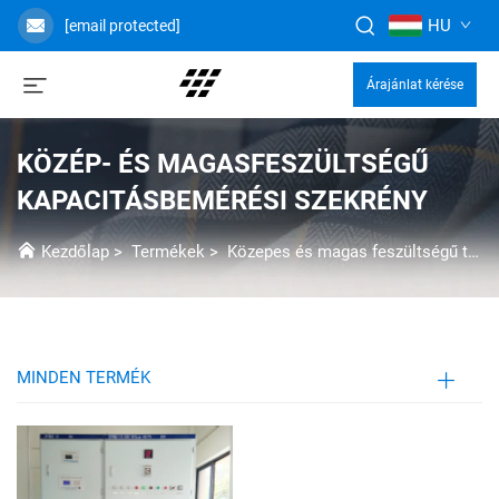
HU
[email protected]
Árajánlat kérése
KÖZÉP- ÉS MAGASFESZÜLTSÉGŰ
KAPACITÁSBEMÉRÉSI SZEKRÉNY
Kezdőlap
>
Termékek
>
Közepes és magas feszültségű transzmisszió és elosztás
MINDEN TERMÉK