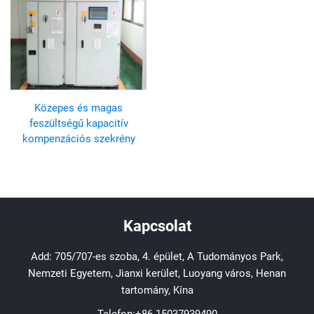
Közepes és magas
feszültségű kapacitív
kompenzációs szekrény
Kapcsolat
Add: 705/707-es szoba, 4. épület, A Tudományos Park,
Nemzeti Egyetem, Jianxi kerület, Luoyang város, Henan
tartomány, Kína
Telefon:
+86-15037939490