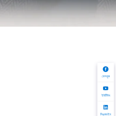
ফেসবুক
ইউটিউব
লিঙ্কডইন