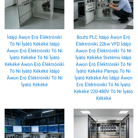
Ìdájọ́ Àwọn Ẹ̀rọ̀ Èlèktrónìkì
Bozhi PLC Ìdájọ́ Àwọn Ẹ̀rọ̀
Tó Ní Ìyàtọ̀ Kékèké Ìdájọ́
Èlèktrónìkì 22kw VFD Ìdájọ́
Àwọn Ẹ̀rọ̀ Èlèktrónìkì Tó Ní
Àwọn Ẹ̀rọ̀ Èlèktrónìkì Tó Ní
Ìyàtọ̀ Kékèké Tó Ní Ìyàtọ̀
Ìyàtọ̀ Kékèké Sìstèmù Ìdájọ́
Kékèké Àwọn Ẹ̀rọ̀ Èlèktrónìkì
Àwọn Ẹ̀rọ̀ Èlèktrónìkì Tó Ní
Tó Ní Ìyàtọ̀ Kékèké Ìdájọ́
Ìyàtọ̀ Kékèké Pàmpù Tó Ní
Àwọn Ẹ̀rọ̀ Èlèktrónìkì Tó Ní
Ìyàtọ̀ Kékèké Àti Ìdájọ́ Àwọn
Ìyàtọ̀ Kékèké
Ẹ̀rọ̀ Èlèktrónìkì Tó Ní Ìyàtọ̀
Kékèké 220-480V Tó Ní Ìyàtọ̀
Kékèké