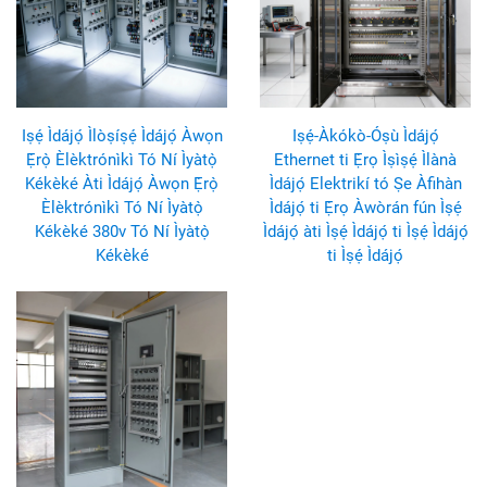
Iṣẹ́ Ìdájọ́ Ìlòṣíṣẹ́ Ìdájọ́ Àwọn
Iṣẹ́-Àkókò-Óṣù Ìdájọ́
Ẹ̀rọ̀ Èlèktrónìkì Tó Ní Ìyàtọ̀
Ethernet ti Ẹ̀rọ Ìṣìṣẹ́ Ìlànà
Kékèké Àti Ìdájọ́ Àwọn Ẹ̀rọ̀
Ìdájọ́ Elektrikí tó Ṣe Àfihàn
Èlèktrónìkì Tó Ní Ìyàtọ̀
Ìdájọ́ ti Ẹ̀rọ Àwòrán fún Ìṣẹ́
Kékèké 380v Tó Ní Ìyàtọ̀
Ìdájọ́ àti Ìṣẹ́ Ìdájọ́ ti Ìṣẹ́ Ìdájọ́
Kékèké
ti Ìṣẹ́ Ìdájọ́