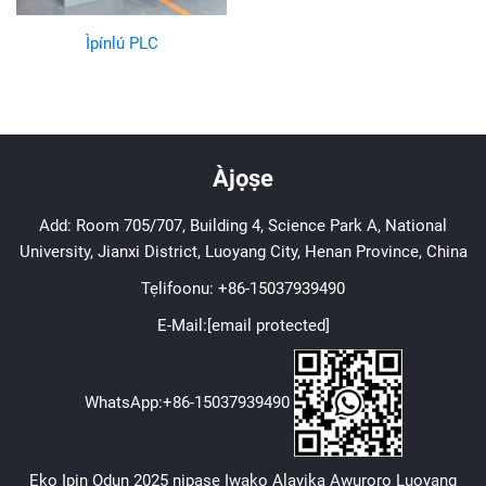
Ìpínlú PLC
Àjọṣe
Add: Room 705/707, Building 4, Science Park A, National
University, Jianxi District, Luoyang City, Henan Province, China
Tẹlifoonu:
+86-15037939490
E-Mail:
[email protected]
WhatsApp:
+86-15037939490
Eko Ipin Ọdun 2025 nipasẹ Iwakọ Alayika Awuroro Luoyang