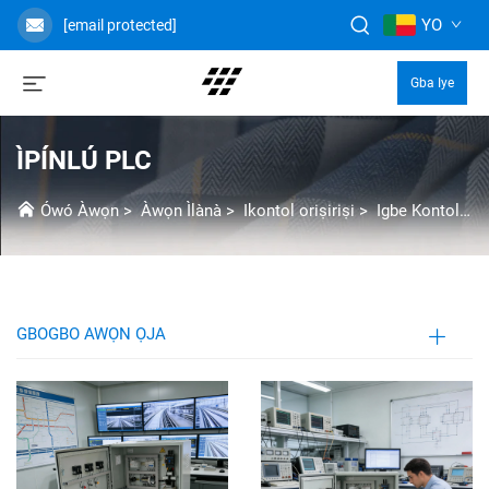
YO
[email protected]
Gba Iye
ÌPÍNLÚ PLC
Ówó Àwọn
>
Àwọn Ìlànà
>
Ikontol oriṣiriṣi
>
Igbe Kontol PLC
GBOGBO AWỌN ỌJA