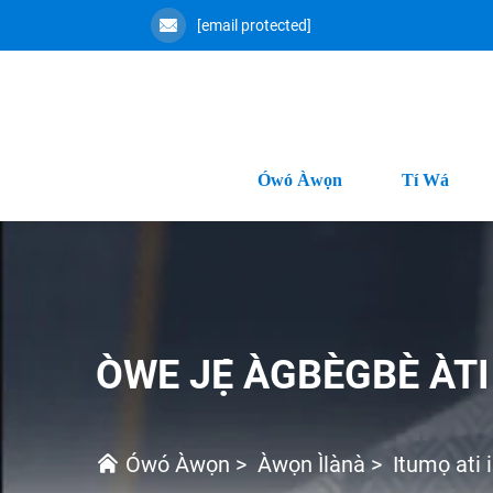
[email protected]
Ówó Àwọn
Tí Wá
ÒWE JẸ́ ÀGBÈGBÈ ÀT
Ówó Àwọn
>
Àwọn Ìlànà
>
Itumọ ati 