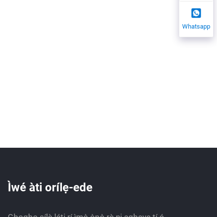
Whatsapp
Ìwé àti orílẹ-ede