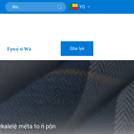
YO
Gba Iye
Fọwọ́ sí Wá
kalelẹ̀ mẹ́ta to ń pọ̀n