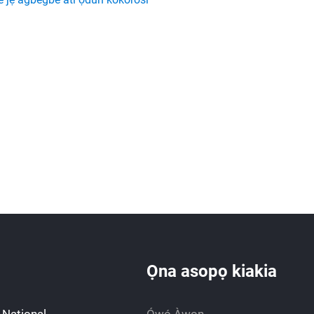
Ọna asopọ kiakia