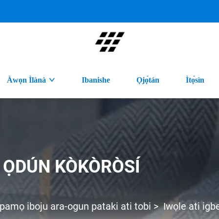
Àwọn Ìlànà
Ibanishe
Ọjọ́tán
Ìtọ́sìn
I ỌDÚN KÒKÒRÒSÍ
ipamọ iboju ara-ogun pataki ati tobi
>
Iwọle ati igbe