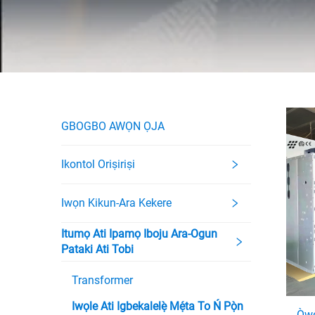
GBOGBO AWỌN ỌJA
Ikontol Oriṣiriṣi
Iwọn Kikun-Ara Kekere
Itumọ Ati Ipamọ Iboju Ara-Ogun
Pataki Ati Tobi
Transformer
Iwọle Ati Igbekalelẹ̀ Mẹ́ta To Ń Pọ̀n
Òwe