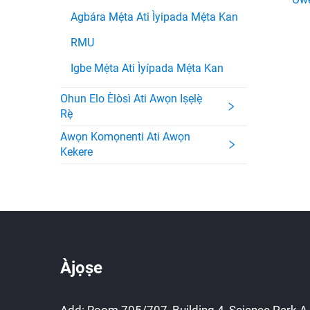
Agbára Mẹ́ta Ati Ìyipada Mẹ́ta Kan
RMU
Igbe Mẹ́ta Ati Ìyípada Mẹ́ta Kan
Ohun Elo Èlòsì Ati Awọn Iṣẹlẹ̀
Rẹ̀
Awọn Komọnenti Ati Awọn
Kekere
Àjọṣe