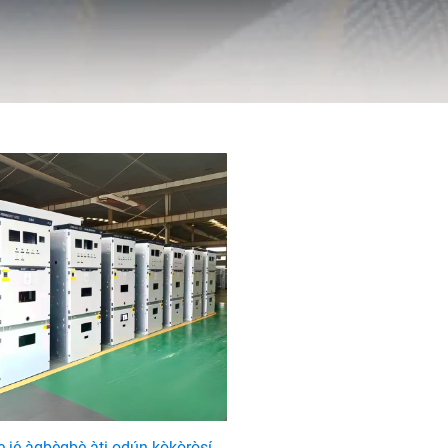
 jẹ́ àgbègbè àti ọdún kòkòròsí