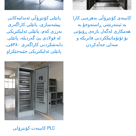
کابینەی کۆنتڕۆڵی بەهرەیی کارا
پانێلی کۆنتڕۆڵی ئەندامەکانی
بە ئینتەرنێتی ڕاستەوخۆ بە
پیشەسازی، پانێلی کاراگەری
هەمکاری لەگەل بازەی ڕۆبۆتی
بەرزی کەم، پانێلی ئەلیکتریکی
بۆ ئۆتۆماتیککردنی فابریکە و
لە فولادی بێ گەردیلە، پانێلی
سەلی جەڵدکردن
دابەشکردنی کاراگەری ٣٨٠ڤی،
پانێلی ئەلیکتریکی جێبەجێکراو
کابینەت کۆنترۆلی PLC