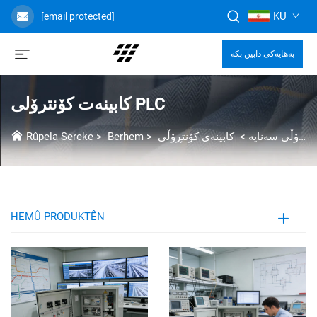
KU
[email protected]
بەهایەکی دابین بکە
کابینەت کۆنترۆلی PLC
کۆنتڕۆڵی سەنایە
>
>
Berhem
>
Rûpela Sereke
HEMÛ PRODUKTÊN