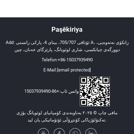
Paşêkiriya
Add: ئۆتاقی 705/707، بینای 4، پارکی زانستی A، زانکۆی نەتەوەیی،
دوورگەی جیانکسی، شاری لوئویانگ، پارێزگای خەنان، چین
Telefon:
+86-15037939490
E-Mail:
[email protected]
واتس ئاپ:
+86-15037939490
مافی چاپ © ٢٠٢٥ بەناوبەندی کۆمپانیای لوئویانگ بۆژی
تەکنۆلۆژیاکی کۆنتڕۆڵی ئۆتۆماتیکی یان لید.