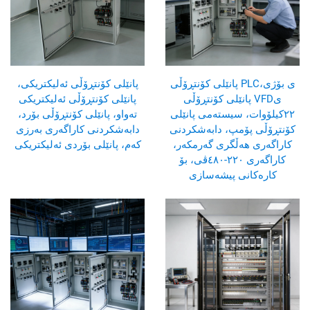
پانێلی کۆنتڕۆڵی PLCی بۆژی،
پانێلی کۆنتڕۆڵی ئەلیکتریکی،
پانێلی کۆنتڕۆڵی VFDی
پانێلی کۆنتڕۆڵی ئەلیکتریکی
٢٢کیلۆوات، سیستەمی پانێلی
تەواو، پانێلی کۆنتڕۆڵی بۆرد،
کۆنتڕۆڵی پۆمپ، دابەشکردنی
دابەشکردنی کاراگەری بەرزی
کاراگەری هەڵگری گەرمکەر،
کەم، پانێلی بۆردی ئەلیکتریکی
کاراگەری ٢٢٠-٤٨٠ڤی، بۆ
کارەکانی پیشەسازی