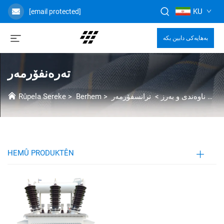
KU
[email protected]
بەهایەکی دابین بکە
تەرەنفۆرمەر
Rûpela Sereke
>
Berhem
>
ترانسفۆرمەر
>
گواستنەوە و بەشدارکردنی ولتاژی ناوەندی و بەرز
HEMÛ PRODUKTÊN