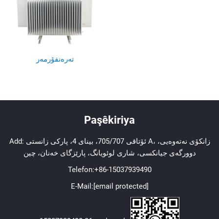
تەرەنفۆرمەر
Paşêkiriya
Add: ئۆتاقی 705/707، بینای 4، پارکی زانستی A، زانکۆی نەتەوەیی،
دوورگەی جیانکسی، شاری لوئویانگ، پارێزگای خەنان، چین
Telefon:
+86-15037939490
E-Mail:
[email protected]