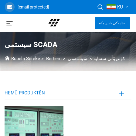
KU
[email protected]
بەهایەکی دابین بکە
سیستمی SCADA
Rûpela Sereke
>
Berhem
>
>
کۆنتڕۆڵی سەنایە
سیستەمی SCADA
HEMÛ PRODUKTÊN