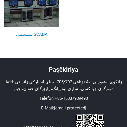
سیستمی SCADA
Paşêkiriya
Add: ئۆتاقی 705/707، بینای 4، پارکی زانستی A، زانکۆی نەتەوەیی،
دوورگەی جیانکسی، شاری لوئویانگ، پارێزگای خەنان، چین
Telefon:
+86-15037939490
E-Mail:
[email protected]