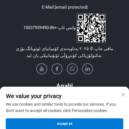
E-Mail:
[email protected]
+86-15037939490
واتس ئاپ:
مافی چاپ © ٢٠٢٥ بەناوبەندی کۆمپانیای لوئویانگ بۆژی
تەکنۆلۆژیاکی کۆنتڕۆڵی ئۆتۆماتیکی یان لید.
Agahî
We value your privacy
Sign up ji bo wergirtina bultena me ya heftane
We use cookies and similar tools to provide our services. If you
don't want to accept all cookies, click Personalize cookies.
Accept all