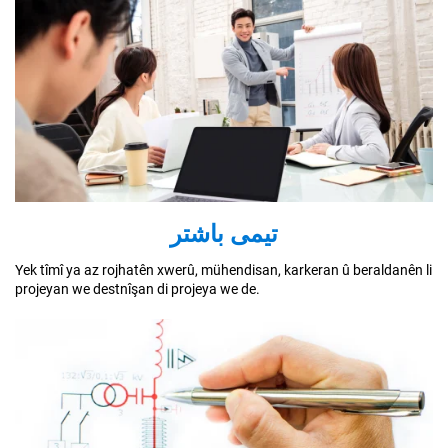
تیمی باشتر
Yek tîmî ya az rojhatên xwerû, mühendisan, karkeran û beraldanên li
projeyan we destnîşan di projeya we de.