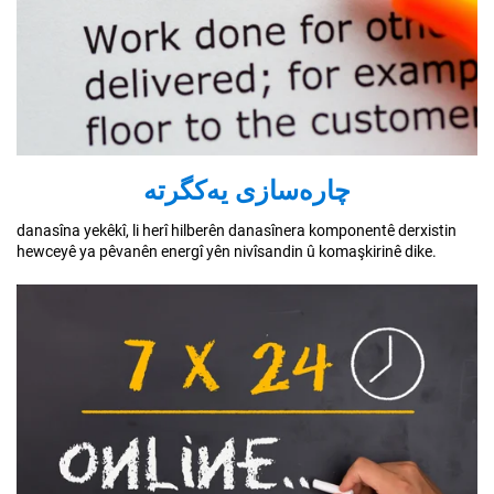
چارەسازی یەکگرتە
danasîna yekêkî, li herî hilberên danasînera komponentê derxistin
hewceyê ya pêvanên energî yên nivîsandin û komaşkirinê dike.