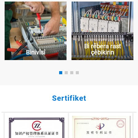
Bi rêbera rast
Binivîsî
çêbikirin
Sertifiket