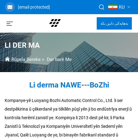
KU
[email protected]
بەهایەکی دابین بکە
LI DER MA
Rûpela Sereke
>
Der barê Me
Li derma NAWE---BoZhi
Kompanye-yê Luoyang Bozhi Automatic Control Co., Ltd. li ser
destpêkirina û çêkerdanê ya têkîlên pûşî yên ji bo endûstrîya enerjî û
kontrola herêmî zanistî ye. Kompinya li 2013 dest pê kir, li Parka
Zanistî û Teknolozî ya Kompaniyên Universîtetî yên Sedemî yên
Jiyanxî, Qalê Luoyang de ye, bi binayên fabrikanî standard û