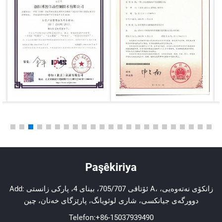
Paşêkiriya
Add: ئۆتاقی 705/707، بینای 4، پارکی زانستی A، زانکۆی نەتەوەیی،
دوورگەی جیانکسی، شاری لوئویانگ، پارێزگای خەنان، چین
Telefon:
+86-15037939490