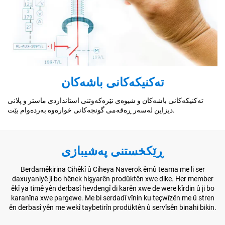
تەکنیکەکانی باشەکان
تەکنیکەکانی باشەکان و شیوەی نێرەکەوتنی استانداردی ماستر و پلانی
دیزاین لەسەر ڕەقەمی گونجەکانی خوارەوە بەردەوام بێت.
ڕێکخستنی پەشیبازی
Berdamêkirina Cihêkî û Ciheya Naverok êmû teama me li ser
daxuyaniyê ji bo hênek hişyarên prodüktên xwe dike. Her member
êkî ya timê yên derbasî hevdengî di karên xwe de were kîrdin û ji bo
karanîna xwe pargewe. Me bi serdadî vînin ku teçwîzên me û stren
ên derbasî yên me wekî taybetirîn prodüktên û servîsên binahi bikin.