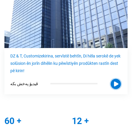
DZ & T, Customizekirina, servîstê behtîn, Di hêla serokê de yek
solûsion ên jorîn dihêlin ku pêwîstiyên prodûkten rastîn dest
pê kirin!
ڤیدیۆ پەخش بکە
60
+
12
+