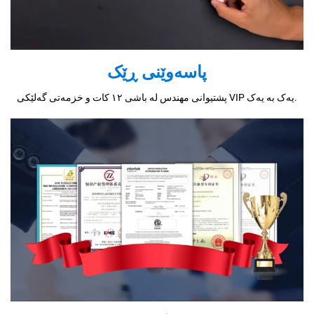
پاسەوێنی ڕێک
پشتیوانی مهندس لە باشی ١٢ کات و خزمەتی گەلێکی VIP یەک بە یەک.