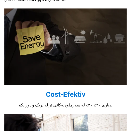
Cost-Efektîv
دیاری ٢٠٪-٣٠٪ لە سەرچاوەیەکانی تر لە نزیک و دور بکە.