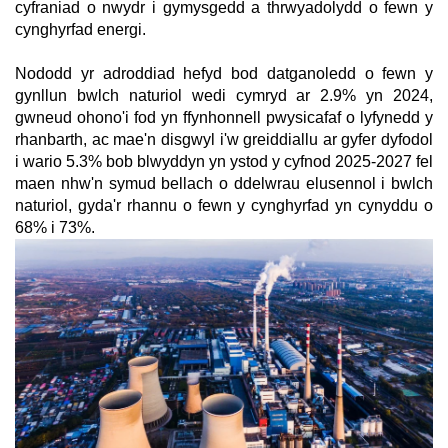
cyfraniad o nwydr i gymysgedd a thrwyadolydd o fewn y
cynghyrfad energi.
Nododd yr adroddiad hefyd bod datganoledd o fewn y
gynllun bwlch naturiol wedi cymryd ar 2.9% yn 2024,
gwneud ohono'i fod yn ffynhonnell pwysicafaf o lyfynedd y
rhanbarth, ac mae'n disgwyl i'w greiddiallu ar gyfer dyfodol
i wario 5.3% bob blwyddyn yn ystod y cyfnod 2025-2027 fel
maen nhw'n symud bellach o ddelwrau elusennol i bwlch
naturiol, gyda'r rhannu o fewn y cynghyrfad yn cynyddu o
68% i 73%.