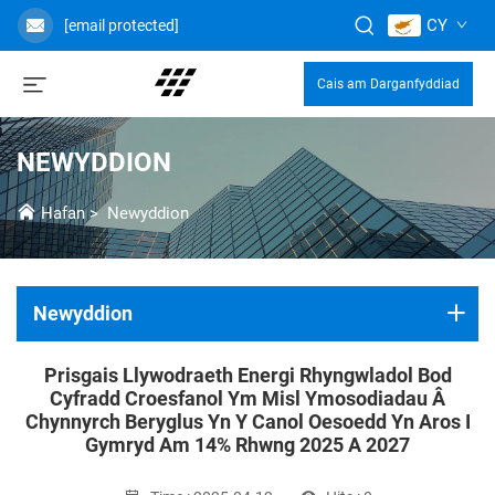
CY
[email protected]
Cais am Darganfyddiad
NEWYDDION
Hafan
>
Newyddion
Newyddion
Prisgais Llywodraeth Energi Rhyngwladol Bod
Cyfradd Croesfanol Ym Misl Ymosodiadau Â
Chynnyrch Beryglus Yn Y Canol Oesoedd Yn Aros I
Gymryd Am 14% Rhwng 2025 A 2027