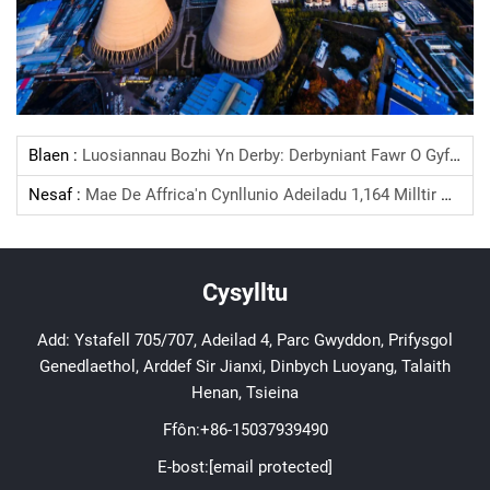
Blaen :
Luosiannau Bozhi Yn Derby: Derbyniant Fawr O Gyfrifolwr India: Gynghreiriau Canol Oramiddel 36kV/12kV I Drefnu Sianeli Libya
Nesaf :
Mae De Affrica'n Cynllunio Adeiladu 1,164 Milltir O Llinellau Trawsmygu Energi Newydd
Cysylltu
Add: Ystafell 705/707, Adeilad 4, Parc Gwyddon, Prifysgol
Genedlaethol, Arddef Sir Jianxi, Dinbych Luoyang, Talaith
Henan, Tsieina
Ffôn:
+86-15037939490
E-bost:
[email protected]