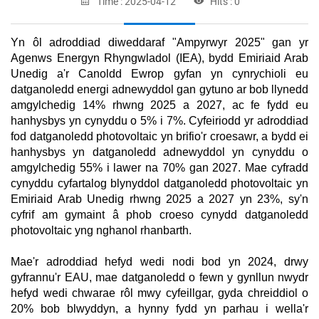
Time : 2025-04-12
Hits : 0
Yn ôl adroddiad diweddaraf "Ampyrwyr 2025" gan yr
Agenws Energyn Rhyngwladol (IEA), bydd Emiriaid Arab
Unedig a'r Canoldd Ewrop gyfan yn cynrychioli eu
datganoledd energi adnewyddol gan gytuno ar bob llynedd
amgylchedig 14% rhwng 2025 a 2027, ac fe fydd eu
hanhysbys yn cynyddu o 5% i 7%. Cyfeiriodd yr adroddiad
fod datganoledd photovoltaic yn brifio'r croesawr, a bydd ei
hanhysbys yn datganoledd adnewyddol yn cynyddu o
amgylchedig 55% i lawer na 70% gan 2027. Mae cyfradd
cynyddu cyfartalog blynyddol datganoledd photovoltaic yn
Emiriaid Arab Unedig rhwng 2025 a 2027 yn 23%, sy'n
cyfrif am gymaint â phob croeso cynydd datganoledd
photovoltaic yng nghanol rhanbarth.
Mae'r adroddiad hefyd wedi nodi bod yn 2024, drwy
gyfrannu'r EAU, mae datganoledd o fewn y gynllun nwydr
hefyd wedi chwarae rôl mwy cyfeillgar, gyda chreiddiol o
20% bob blwyddyn, a hynny fydd yn parhau i wella'r