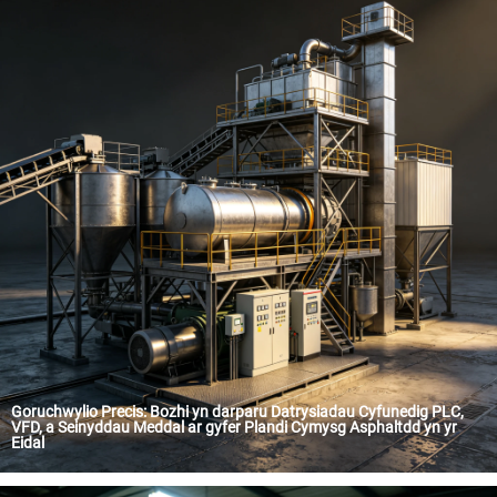
Goruchwylio Precis: Bozhi yn darparu Datrysiadau Cyfunedig PLC,
VFD, a Seinyddau Meddal ar gyfer Plandi Cymysg Asphaltdd yn yr
Eidal
Yn y sector hanesyddol o peirianneg sifil a chadeirio fyrdd yn yr Eidal, mae'r ymchwiliad i ansawdd peiriannu'n anghydbwys. Fel canolbwynt cenedlaethol cadeirio fyrdd, mae cywirder system rheoli gwerthfach cymysg asfalt yn pennu'n uniongyrchol sglefri a hyd oesoedd y llwybr. Diweddarlyd, cyflwynodd Technoleg Rheoli Auto BoZhi (Bozhi) set o gynnyrch trydanol llawn—sy'n cynnwys banel rheoli PLC, banel rheoli VFD, a chamrawd dechrau meddal arbenigol—i gynhyrchydd adnabyddus o gynnyrch adeiladu yn yr Eidal. Trwy gyfuno rhesymeg rheoli Mitsubishi â chydfoddiad grym RoHS amgylcheddol, mae'r prosiect hwn wedi gosod safon newydd o rhagor o ansawdd yn y farchnad diwydiannol trwm Ewropeaidd.