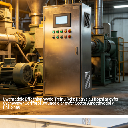
Uwchraddio Effeithlonrwydd Trefnu Reis: Datrysiau Bozhi ar gyfer
Cychwynwr Corfforol Cyfunedig ar gyfer Sector Amaethyddol y
Philipinau
Fel un o'r cynhyrchwyr reis mwyaf yn y byd, mae'r Philipinau yn dibynio'n gryf ar effeithlonrwydd eu tyrsiadau amaethyddol. Mewn llinell foddio reis fodern, mae sefydlogrwydd cychwyn corfforau ar gyfer clirwyr, tynwyr croen a thrinwyr cawsod yn hanfodol i gynnal cylch cynhyrchu parhaol. Diweddarlyd, cyflwynodd Technoleg Rheoli Corfforol BoZhi (Bozhi) swm o gabinetiau rheoli corfforol arbennig i glient adnabyddus yn y Philipinau. Trwy integru sawl dull cychwyn â chymponennau CHINT sydd ar gael yn byd-eang, darparodd Bozhi datrysiad sydd yn rhoi blaenoriaeth i hydgarwedd, hawliau cynnal a chadw a symlder gweithrediad.