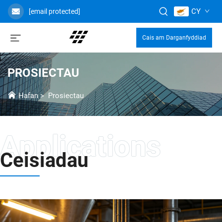
CY
[email protected]
Cais am Darganfyddiad
PROSIECTAU
Hafan
>
Prosiectau
Ceisiadau