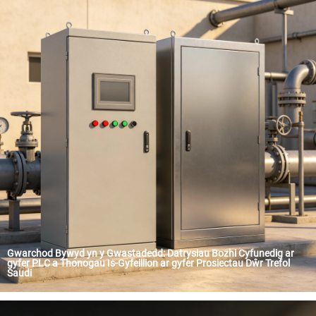
Gwarchod Bywyd yn y Gwastadedd: Datrysiau Bozhi Cyfunedig ar
gyfer PLC a Thonogau Is-Gyfeillion ar gyfer Prosiectau Dŵr Trefol
Saudi
Cyflwyniad: Yn Nhalaith Saudi Arabia, caiff adnoddau dyfrgylch eu hystyried yn storfa strategol sydd yn gwerthfach na'r olew. Er bod "Saudi Vision 2030" yn yrru'r datblygiad cyfan o seilwaith trefol, mae'r rhaglen yn darparu amgylchedd sydd yn saff, effeithlon a chydnabodwyd yn awtomatig m...