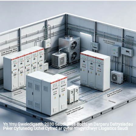
Yn Yrru Gweledigaeth 2030 Saudi: Mae Bozhi yn Darparu Datrysiadau
Pŵer Cyfunedig Uchel Cyfred ar gyfer Ymgyrchwyr Llogistics Saudi