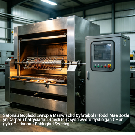
Safonau Gogledd Ewrop a Manwlachd Cyfatebol i Ffodd: Mae Bozhi
yn Darparu Datrysiadau Rheoli PLC sydd wedi'u dystio gan CE ar
gyfer Peiriannau Poblogiad Swedeg
Yn yr diwydiant prosesu bwyd, rhaid i bob cydran o'r peiriant gwrthsefyll y ddau her o safonau hygïa chafodd eu sefydlu'n gryf ac o wresoedd gweithredu uchel. Mae Sweden, gwlad sydd yn adnabyddus am ei sefyllfa anghydbwys am ddiogelwch bwyd a chydfoddiad diwylliannol, yn gofyn am rhagor o'r holl darparwyr cyfrifiaduron. Diweddarlyd, llwyddodd Technoleg Rheoli Auto BoZhi (Bozhi) i ddarparu fwrdd rheoli PLC yn hanfach i gynhyrchydd mawr o beiriannau poblogiad diwylliannol yn Sweden. Mae'r datrysiad hwn, sydd wedi'i nodi gan ei deithlun o deithluniau cyfatebol i ffood, ei dystiolaeth CE cryf, a'i ddyluniad lleihau creadigol, yn cydweddu'n berffaith â'r disgwyliau uchel o'r farchnad Ogledd Ewrop.