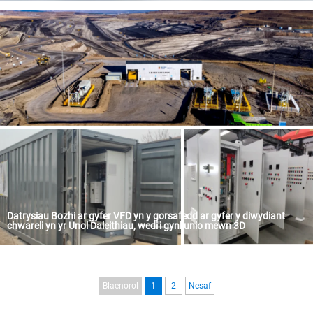
Yn yr hanner cyflwr gwaith o Saudi Arabia, mae hygrededd logistegau cadwraeth oer yn ddibynnol sylfaenol ar ddiogelwch cyflenwadau bwyd a chyffredinol. Wrth i "Saudi Vision 2030" gyflymu investiadau mewn seilwaith logistegau, mae systemau dosbarthu pŵer o safon uchel a hygrededd uwchel iawn wedi bod yn ysgafnllwyd adeiladu storfaith trosglwyddo. Diweddarlyd, cyflwynodd BoZhi Auto Control Technology (Bozhi) â llwyddiant datrysiad trydanol cynhwysfawr, gan gynnwys offer rheoli is-gyfeiriad cyfaddas a chamrawdau dosbarthu pŵer, i darparwr logistegau mawr yn Saudi Arabia. Nid yw'r system hon yn rheoli llwyth prif 3200A enfawr yn unig, ond hefyd yn defnyddio system ATS deallusol i sicrhau gweithio "dim atgyfnerthiad" ar gyfer yr amgylchedd cadwraeth oer.
Datrysiau Bozhi ar gyfer VFD yn y gorsafedd ar gyfer y diwydiant
chwareli yn yr Unol Daleithiau, wedi'i gynllunio mewn 3D
Peirianneg Precisiwn a Chydwedd â'r Safonau UL: Datrysiau Bozhi ar gyfer VFD yn y gorsafedd ar gyfer y diwydiant chwareli yn yr Unol Daleithiau Cyflwyniad: Mae'r tywodllyd annerchol, y drygioni mecanyddol cryf, a'r safonau rheoliadau anghymarebol yn ffactorau sydd yn rhwystro'r seilwaith trydanol yn y diwydiant chwareli yn yr Unol Daleithiau...
Blaenorol
1
2
Nesaf