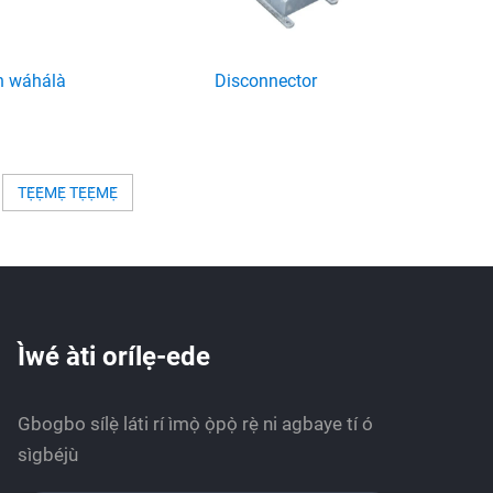
àn wáhálà
Disconnector
TẸ́Ẹ́MẸ́ TẸ́Ẹ́MẸ́
Ìwé àti orílẹ-ede
Gbogbo sílẹ̀ láti rí ìmọ̀ ọ̀pọ̀ rẹ̀ ni agbaye tí ó
sìgbéjù