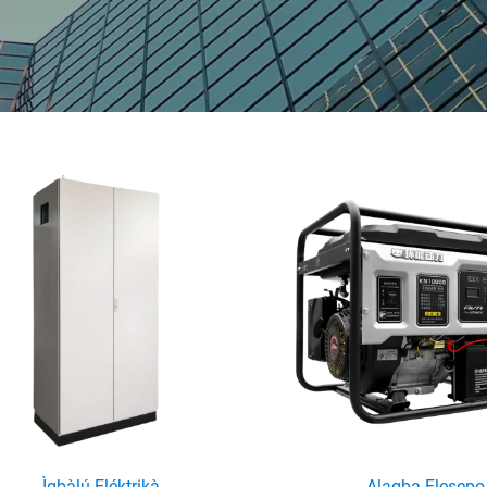
Ìgbàlú Eléktrikà
Alagba Elesepo