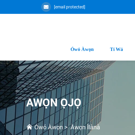
[email protected]
Ówó Àwọn
Tí Wá
AWỌN ỌJỌ
Ówó Àwọn
>
Àwọn Ìlànà