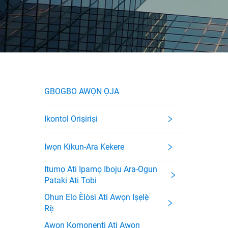
GBOGBO AWỌN ỌJA
Ikontol Oriṣiriṣi
Iwọn Kikun-Ara Kekere
Itumọ Ati Ipamọ Iboju Ara-Ogun
Pataki Ati Tobi
Ohun Elo Èlòsì Ati Awọn Iṣẹlẹ̀
Rẹ̀
Awọn Komọnenti Ati Awọn