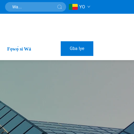
YO
Gba Iye
Fọwọ́ sí Wá