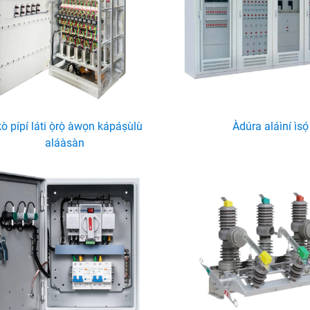
kò pípí láti ọ̀rọ̀ àwọn kápáṣùlù
Àdúra aláìní ìsọ́
aláàsàn