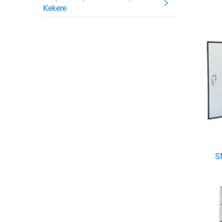
Kekere
S