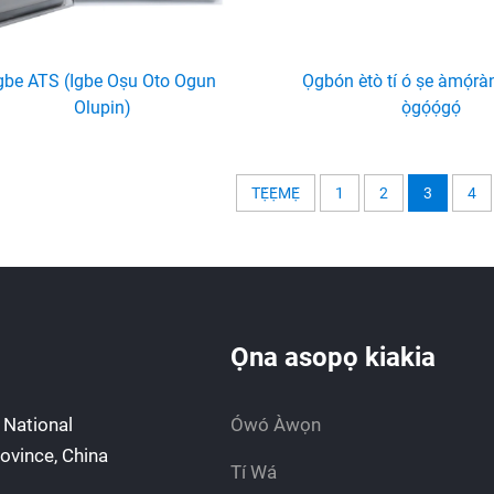
gbe ATS (Igbe Oṣu Oto Ogun
Ọgbón ètò tí ó ṣe àmọ́r
Olupin)
ọ̀gọ́ọ́gọ́
TẸ́Ẹ́MẸ́
1
2
3
4
Ọna asopọ kiakia
 National
Ówó Àwọn
rovince, China
Tí Wá