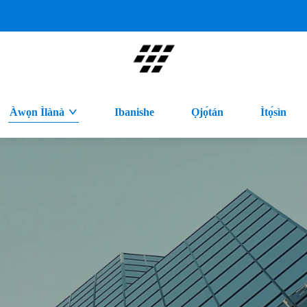
Àwọn Ìlànà
Ibanishe
Ọjọ́tán
Ìtọ́sìn