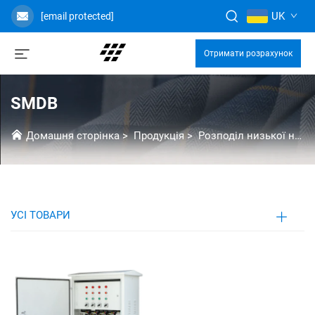
UK
[email protected]
Отримати розрахунок
SMDB
Домашня сторінка
>
Продукція
>
Розподіл низької напруги
УСІ ТОВАРИ