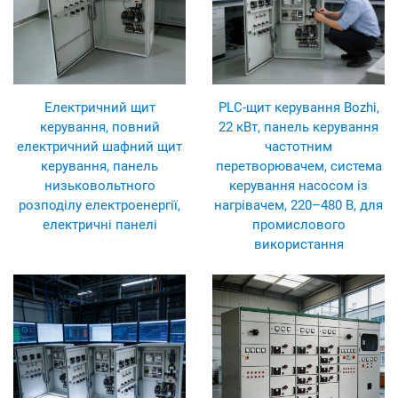
Електричний щит
PLC-щит керування Bozhi,
керування, повний
22 кВт, панель керування
електричний шафний щит
частотним
керування, панель
перетворювачем, система
низьковольтного
керування насосом із
розподілу електроенергії,
нагрівачем, 220–480 В, для
електричні панелі
промислового
використання