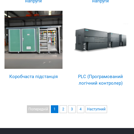
напруги
напруги
Коробчаста підстанція
PLC (Програмований
логічний контролер)
Попередній
1
2
3
4
Наступний