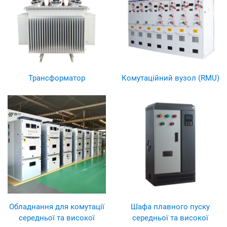
Трансформатор
Комутаційний вузол (RMU)
Обладнання для комутації
Шафа плавного пуску
середньої та високої
середньої та високої