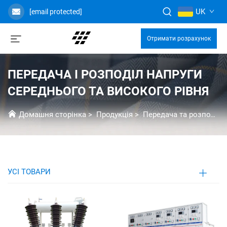
UK
[email protected]
Отримати розрахунок
ПЕРЕДАЧА І РОЗПОДІЛ НАПРУГИ
СЕРЕДНЬОГО ТА ВИСОКОГО РІВНЯ
Домашня сторінка
>
Продукція
>
Передача та розподіл середньої та високої напруги
УСІ ТОВАРИ