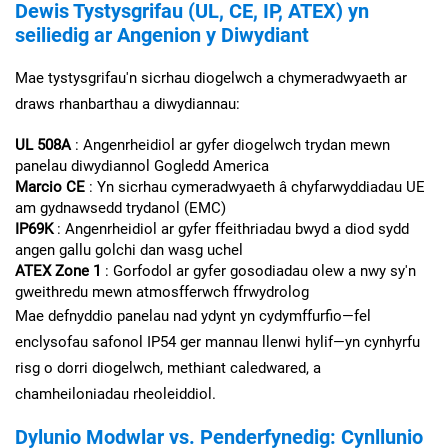
Dewis Tystysgrifau (UL, CE, IP, ATEX) yn
seiliedig ar Angenion y Diwydiant
Mae tystysgrifau'n sicrhau diogelwch a chymeradwyaeth ar
draws rhanbarthau a diwydiannau:
UL 508A
: Angenrheidiol ar gyfer diogelwch trydan mewn
panelau diwydiannol Gogledd America
Marcio CE
: Yn sicrhau cymeradwyaeth â chyfarwyddiadau UE
am gydnawsedd trydanol (EMC)
IP69K
: Angenrheidiol ar gyfer ffeithriadau bwyd a diod sydd
angen gallu golchi dan wasg uchel
ATEX Zone 1
: Gorfodol ar gyfer gosodiadau olew a nwy sy'n
gweithredu mewn atmosfferwch ffrwydrolog
Mae defnyddio panelau nad ydynt yn cydymffurfio—fel
enclysofau safonol IP54 ger mannau llenwi hylif—yn cynhyrfu
risg o dorri diogelwch, methiant caledwared, a
chamheiloniadau rheoleiddiol.
Dylunio Modwlar vs. Penderfynedig: Cynllunio