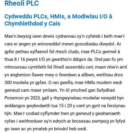
Rheoli PLC
Cydweddu PLCs, HMIs, a Modiwlau I/O â
Chymhlethdod y Cais
Mae'n bwysig iawn dewis cydrannau sy'n cyfateb i beth mae'r
cais ei angen yn wirioneddol mewn gosodiadau diwydol. Ar
gyfer pethau sylfaenol fel rheoli cludo, mae PLCs gwmwl â
thua 8 i 16 pwynt I/O yn gweithio'n ddigon da. Ond pan fo ym
mhrosesau cymhleth fel llinell assemblu ceir, maen nhw'n aml
yn anghenion llawer mwy o fewnbwn a allbwn, weithiau dros
300 modwla yn gyfan. O ran gwella, mae HMIs modern wedi
gwneud cam mawr ymlaen. Yn ôl ymchwil gan Sefydliad
Ponemon yn 2023, gall y rhyngwynebau modwlar newydd hyn
arddangos gwybodaeth tua 15 i 20 y cant yn gynt na fersiynau
hŷn. Mae'r codiad cyflymder hwn yn gwneud y gwahaniaeth
cyfan i weithreduwr sy'n edrych ar brosesau swmpog yn fyfyd
go iawn ac yn ymateb yn briodol heb oedi.