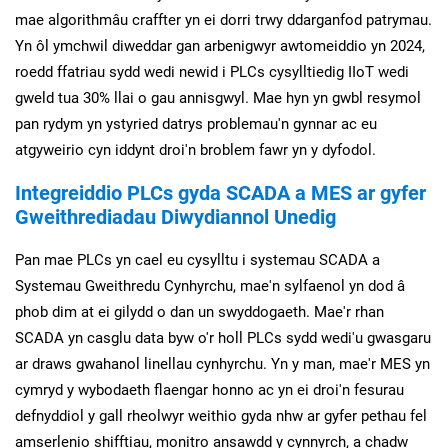
mae algorithmâu craffter yn ei dorri trwy ddarganfod patrymau.
Yn ôl ymchwil diweddar gan arbenigwyr awtomeiddio yn 2024,
roedd ffatriau sydd wedi newid i PLCs cysylltiedig IIoT wedi
gweld tua 30% llai o gau annisgwyl. Mae hyn yn gwbl resymol
pan rydym yn ystyried datrys problemau'n gynnar ac eu
atgyweirio cyn iddynt droi'n broblem fawr yn y dyfodol.
Integreiddio PLCs gyda SCADA a MES ar gyfer
Gweithrediadau Diwydiannol Unedig
Pan mae PLCs yn cael eu cysylltu i systemau SCADA a
Systemau Gweithredu Cynhyrchu, mae'n sylfaenol yn dod â
phob dim at ei gilydd o dan un swyddogaeth. Mae'r rhan
SCADA yn casglu data byw o'r holl PLCs sydd wedi'u gwasgaru
ar draws gwahanol linellau cynhyrchu. Yn y man, mae'r MES yn
cymryd y wybodaeth flaengar honno ac yn ei droi'n fesurau
defnyddiol y gall rheolwyr weithio gyda nhw ar gyfer pethau fel
amserlenio shifftiau, monitro ansawdd y cynnyrch, a chadw