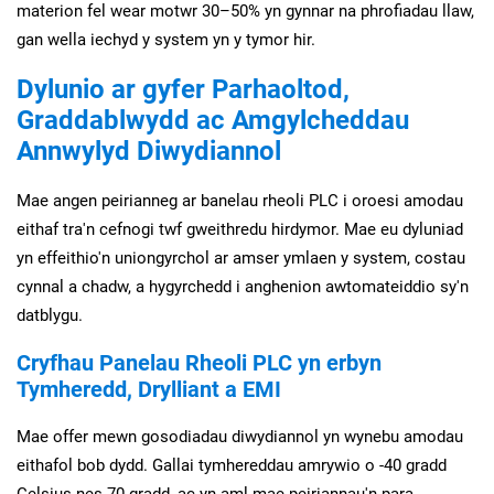
materion fel wear motwr 30–50% yn gynnar na phrofiadau llaw,
gan wella iechyd y system yn y tymor hir.
Dylunio ar gyfer Parhaoltod,
Graddablwydd ac Amgylcheddau
Annwylyd Diwydiannol
Mae angen peirianneg ar banelau rheoli PLC i oroesi amodau
eithaf tra'n cefnogi twf gweithredu hirdymor. Mae eu dyluniad
yn effeithio'n uniongyrchol ar amser ymlaen y system, costau
cynnal a chadw, a hygyrchedd i anghenion awtomateiddio sy'n
datblygu.
Cryfhau Panelau Rheoli PLC yn erbyn
Tymheredd, Drylliant a EMI
Mae offer mewn gosodiadau diwydiannol yn wynebu amodau
eithafol bob dydd. Gallai tymhereddau amrywio o -40 gradd