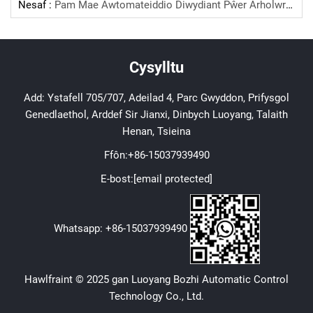
Nesaf :
Pam Mae Awtomateiddio Diwydiant Pŵer Arholwr Yn Cyflawni Anghenion?
Cysylltu
Add: Ystafell 705/707, Adeilad 4, Parc Gwyddon, Prifysgol
Genedlaethol, Arddef Sir Jianxi, Dinbych Luoyang, Talaith
Henan, Tsieina
Ffôn:
+86-15037939490
E-bost:
[email protected]
Whatsapp:
+86-15037939490
Hawlfraint © 2025 gan Luoyang Bozhi Automatic Control
Technology Co., Ltd.