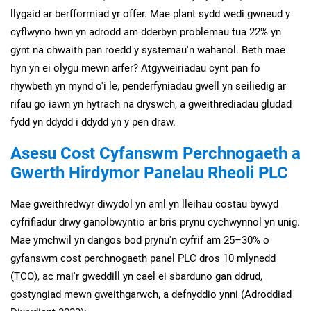
llygaid ar berfformiad yr offer. Mae plant sydd wedi gwneud y
cyflwyno hwn yn adrodd am dderbyn problemau tua 22% yn
gynt na chwaith pan roedd y systemau'n wahanol. Beth mae
hyn yn ei olygu mewn arfer? Atgyweiriadau cynt pan fo
rhywbeth yn mynd o'i le, penderfyniadau gwell yn seiliedig ar
rifau go iawn yn hytrach na dryswch, a gweithrediadau gludad
fydd yn ddydd i ddydd yn y pen draw.
Asesu Cost Cyfanswm Perchnogaeth a
Gwerth Hirdymor Panelau Rheoli PLC
Mae gweithredwyr diwydol yn aml yn lleihau costau bywyd
cyfrifiadur drwy ganolbwyntio ar bris prynu cychwynnol yn unig.
Mae ymchwil yn dangos bod prynu'n cyfrif am 25–30% o
gyfanswm cost perchnogaeth panel PLC dros 10 mlynedd
(TCO), ac mai'r gweddill yn cael ei sbarduno gan ddrud,
gostyngiad mewn gweithgarwch, a defnyddio ynni (Adroddiad