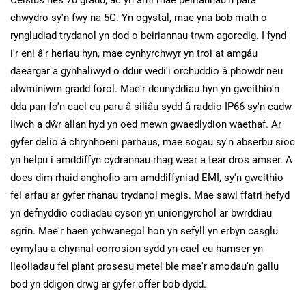
Celsius nes 70 gradd, ac yn aml mae peiriannau'n para
chwydro sy'n fwy na 5G. Yn ogystal, mae yna bob math o
ryngludiad trydanol yn dod o beiriannau trwm agoredig. I fynd
i'r eni â'r heriau hyn, mae cynhyrchwyr yn troi at amgáu
daeargar a gynhaliwyd o ddur wedi'i orchuddio â phowdr neu
alwminiwm gradd forol. Mae'r deunyddiau hyn yn gweithio'n
dda pan fo'n cael eu paru â siliâu sydd â raddio IP66 sy'n cadw
llwch a dŵr allan hyd yn oed mewn gwaedlydion waethaf. Ar
gyfer delio â chrynhoeni parhaus, mae sogau sy'n abserbu sioc
yn helpu i amddiffyn cydrannau rhag wear a tear dros amser. A
does dim rhaid anghofio am amddiffyniad EMI, sy'n gweithio
fel arfau ar gyfer rhanau trydanol megis. Mae sawl ffatri hefyd
yn defnyddio codiadau cyson yn uniongyrchol ar bwrddiau
sgrin. Mae'r haen ychwanegol hon yn sefyll yn erbyn casglu
cymylau a chynnal corrosion sydd yn cael eu hamser yn
lleoliadau fel plant prosesu metel ble mae'r amodau'n gallu
bod yn ddigon drwg ar gyfer offer bob dydd.