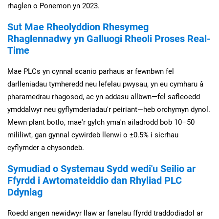
rhaglen o Ponemon yn 2023.
Sut Mae Rheolyddion Rhesymeg
Rhaglennadwy yn Galluogi Rheoli Proses Real-
Time
Mae PLCs yn cynnal scanio parhaus ar fewnbwn fel
darlleniadau tymheredd neu lefelau pwysau, yn eu cymharu â
pharamedrau rhagosod, ac yn addasu allbwn—fel safleoedd
ymddalwyr neu gyflymderiadau'r peiriant—heb orchymyn dynol.
Mewn plant botlo, mae'r gylch yma'n ailadrodd bob 10–50
mililiwt, gan gynnal cywirdeb llenwi o ±0.5% i sicrhau
cyflymder a chysondeb.
Symudiad o Systemau Sydd wedi'u Seilio ar
Ffyrdd i Awtomateiddio dan Rhyliad PLC
Ddynlag
Roedd angen newidwyr llaw ar fanelau ffyrdd traddodiadol ar