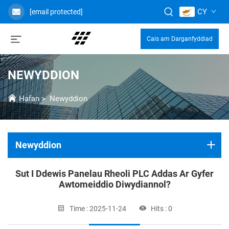
CY
[email protected]
Cais am Darganfyddiad
NEWYDDION
Hafan
>
Newyddion
Newyddion
Sut I Ddewis Panelau Rheoli PLC Addas Ar Gyfer
Awtomeiddio Diwydiannol?
Time : 2025-11-24
Hits : 0