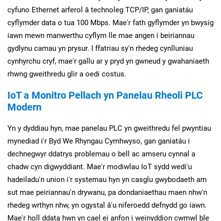
cyfuno Ethernet arferol â technoleg TCP/IP, gan ganiatáu
cyflymder data o tua 100 Mbps. Mae'r fath gyflymder yn bwysig
iawn mewn manwerthu cyflym lle mae angen i beiriannau
gydlynu camau yn prysur. I ffatriau sy'n rhedeg cynlluniau
cynhyrchu cryf, mae'r gallu ar y pryd yn gwneud y gwahaniaeth
rhwng gweithredu glir a oedi costus.
IoT a Monitro Pellach yn Panelau Rheoli PLC
Modern
Yn y dyddiau hyn, mae panelau PLC yn gweithredu fel pwyntiau
mynediad i'r Byd We Rhyngau Cymhwyso, gan ganiatáu i
dechnegwyr ddatrys problemau o bell ac amseru cynnal a
chadw cyn digwyddiant. Mae'r modiwlau IoT sydd wedi'u
hadeiladu'n union i'r systemau hyn yn casglu gwybodaeth am
sut mae peiriannau'n drywanu, pa dondaniaethau maen nhw'n
rhedeg wrthyn nhw, yn ogystal â'u niferoedd defnydd go iawn.
Mae'r holl ddata hwn yn cael ei anfon i weinyddion cwmwl ble