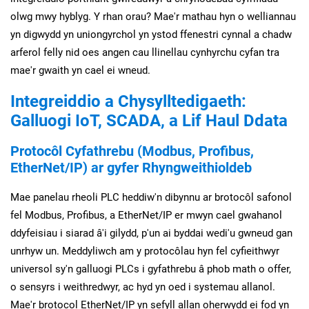
olwg mwy hyblyg. Y rhan orau? Mae'r mathau hyn o welliannau
yn digwydd yn uniongyrchol yn ystod ffenestri cynnal a chadw
arferol felly nid oes angen cau llinellau cynhyrchu cyfan tra
mae'r gwaith yn cael ei wneud.
Integreiddio a Chysylltedigaeth:
Galluogi IoT, SCADA, a Lif Haul Ddata
Protocôl Cyfathrebu (Modbus, Profibus,
EtherNet/IP) ar gyfer Rhyngweithioldeb
Mae panelau rheoli PLC heddiw'n dibynnu ar brotocôl safonol
fel Modbus, Profibus, a EtherNet/IP er mwyn cael gwahanol
ddyfeisiau i siarad â'i gilydd, p'un ai byddai wedi'u gwneud gan
unrhyw un. Meddyliwch am y protocôlau hyn fel cyfieithwyr
universol sy'n galluogi PLCs i gyfathrebu â phob math o offer,
o sensyrs i weithredwyr, ac hyd yn oed i systemau allanol.
Mae'r brotocol EtherNet/IP yn sefyll allan oherwydd ei fod yn