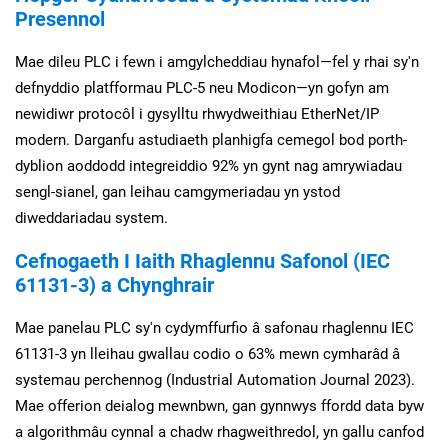
Presennol
Mae dileu PLC i fewn i amgylcheddiau hynafol—fel y rhai sy'n
defnyddio platfformau PLC-5 neu Modicon—yn gofyn am
newidiwr protocôl i gysylltu rhwydweithiau EtherNet/IP
modern. Darganfu astudiaeth planhigfa cemegol bod porth-
dyblion aoddodd integreiddio 92% yn gynt nag amrywiadau
sengl-sianel, gan leihau camgymeriadau yn ystod
diweddariadau system.
Cefnogaeth I Iaith Rhaglennu Safonol (IEC
61131-3) a Chynghrair
Mae panelau PLC sy'n cydymffurfio â safonau rhaglennu IEC
61131-3 yn lleihau gwallau codio o 63% mewn cymharâd â
systemau perchennog (Industrial Automation Journal 2023).
Mae offerion deialog mewnbwn, gan gynnwys ffordd data byw
a algorithmâu cynnal a chadw rhagweithredol, yn gallu canfod