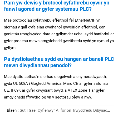
Pam yw dewis y brotocol cyfathrebu cywir yn
fanwl agored ar gyfer systemau PLC?
Mae protocolau cyfathrebu effeithiol fel EtherNet/IP yn
sicrhau y gall dyfeisiau gwahanol gyweirio'n effeithiol, gan
ganiatáu trosglwyddo data ar gyflymder uchel sydd hanfodol ar
gyfer prosesu mewn amgylchedd gweithredu sydd yn symud yn
gyflym.
Pa dystiolaethau sydd eu hangen ar baneli PLC
mewn diwydiannau penodol?
Mae dystiolaethau'n sicrhau diogelwch a chymeradwyaeth,
gyda UL 508A i Gogledd America, Marc CE ar gyfer safonau'r
UE, IP69K ar gyfer diwydiant bwyd, a ATEX Zone 1 ar gyfer
amgylchedd ffrwydrolog yn y sectorau olew a nwy.
Blaen :
Sut I Gael Cyflenwyr Allforion Trwyddredu Dibynadwy Ar Gyfer Prosiectau Pŵer?