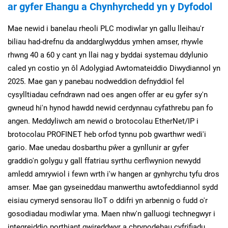
ar gyfer Ehangu a Chynhyrchedd yn y Dyfodol
Mae newid i banelau rheoli PLC modiwlar yn gallu lleihau'r
biliau had-drefnu da anddarglwyddus ymhen amser, rhywle
rhwng 40 a 60 y cant yn llai nag y byddai systemau ddylunio
caled yn costio yn ôl Adolygiad Awtomateiddio Diwydiannol yn
2025. Mae gan y panebau nodweddion defnyddiol fel
cysylltiadau cefndrawn nad oes angen offer ar eu gyfer sy'n
gwneud hi'n hynod hawdd newid cerdynnau cyfathrebu pan fo
angen. Meddyliwch am newid o brotocolau EtherNet/IP i
brotocolau PROFINET heb orfod tynnu pob gwarthwr wedi'i
gario. Mae unedau dosbarthu pŵer a gynllunir ar gyfer
graddio'n golygu y gall ffatriau syrthu cerflwynion newydd
amledd amrywiol i fewn wrth i'w hangen ar gynhyrchu tyfu dros
amser. Mae gan gyseineddau manwerthu awtofeddiannol sydd
eisiau cymeryd sensorau IIoT o ddifri yn arbennig o fudd o'r
gosodiadau modiwlar yma. Maen nhw'n galluogi technegwyr i
integreiddio porthiant gwireddwyr a chrynodebau cyfrifiadu