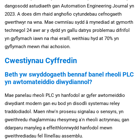
dangosodd astudiaeth gan Automation Engineering Journal yn
2023. A does dim rhaid anghofio cytundebau cefnogaeth
gwerthwyr na wna. Mae cwmnïau sydd â mynediad at gymorth
technegol 24 awr ar y dydd yn gallu datrys problemau difrifol
yn gyflymach iawn na rhai eraill, weithiau hyd at 70% yn
gyflymach mewn rhai achosion.
Cwestiynau Cyffredin
Beth yw swyddogaeth bennaf banel rheoli PLC
yn awtomateiddio diwydiannol?
Mae panelau rheoli PLC yn hanfodol ar gyfer awtomeiddio
diwydiant modern gan eu bod yn disodli systemau reley
traddodiadol. Maen nhw'n prosesu signalau o sensyrs, yn
gweithredu rhaglammiau rhesymeg a'n rheoli actrynnau, gan
ddarparu manyleg a effeithlonrwydd hanfodol mewn
gweithrediadau fel llinellau assemblu.