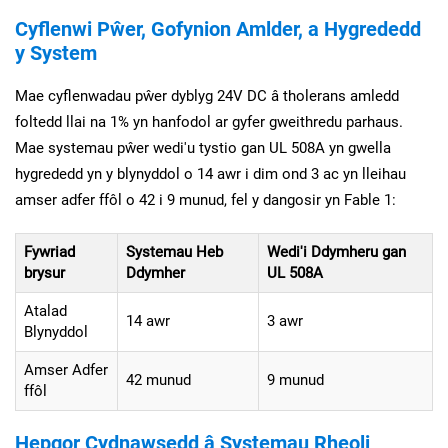
Cyflenwi Pŵer, Gofynion Amlder, a Hygrededd
y System
Mae cyflenwadau pŵer dyblyg 24V DC â tholerans amledd
foltedd llai na 1% yn hanfodol ar gyfer gweithredu parhaus.
Mae systemau pŵer wedi'u tystio gan UL 508A yn gwella
hygrededd yn y blynyddol o 14 awr i dim ond 3 ac yn lleihau
amser adfer ffôl o 42 i 9 munud, fel y dangosir yn Fable 1:
Fywriad
Systemau Heb
Wedi'i Ddymheru gan
brysur
Ddymher
UL 508A
Atalad
14 awr
3 awr
Blynyddol
Amser Adfer
42 munud
9 munud
ffôl
Hepgor Cydnawsedd â Systemau Rheoli