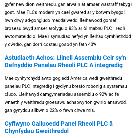
gyfer newidion weithredu, gan arwain at amser wastraff tebyg i
gost. Mae PLCs modern yn cael gwared ar y botwm bysgol
hwn drwy ad-gongludo meddalwedd: lleihawodd gorsaf
brosesu bwyd amser arolygu o 83% ar ôl mabnu PLC i reoli
awtomateiddio. Mae'r symudiad hefyd yn lleihau cymhlethdod
y cŵrdio, gan dorri costau gosod yn fath 40%.
Astudiaeth Achos: Llinell Assemblu Ceir sy'n
Defnyddio Panelau Rheoli PLC A integredig
Mae cynhyrchydd awto gogledd America wedi gweithredu
panelau PLC integredig i gydlynu bresio robonig a systemau
cludo. Lleihawyd camgymeriadau assemblu o 92% ac fe
wnaeth y weithredu groesawu adnabwyrion gwirio ansawdd,
gan gynyddu allbwn o 22% o fewn chwe mis.
Cyflwyno Galluoedd Panel Rheoli PLC â
Chynfydau Gweithredol