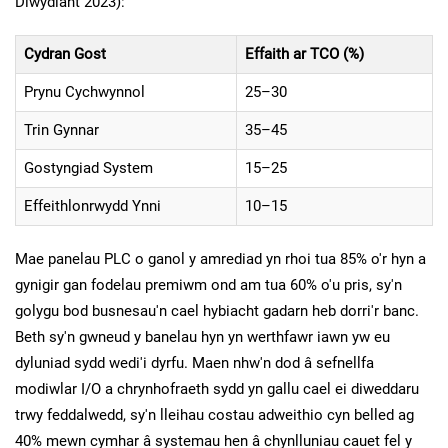
Diwydiant 2023):
Cydran Gost
Effaith ar TCO (%)
Prynu Cychwynnol
25–30
Trin Gynnar
35–45
Gostyngiad System
15–25
Effeithlonrwydd Ynni
10–15
Mae panelau PLC o ganol y amrediad yn rhoi tua 85% o'r hyn a
gynigir gan fodelau premiwm ond am tua 60% o'u pris, sy'n
golygu bod busnesau'n cael hybiacht gadarn heb dorri'r banc.
Beth sy'n gwneud y banelau hyn yn werthfawr iawn yw eu
dyluniad sydd wedi'i dyrfu. Maen nhw'n dod â sefnellfa
modiwlar I/O a chrynhofraeth sydd yn gallu cael ei diweddaru
trwy feddalwedd, sy'n lleihau costau adweithio cyn belled ag
40% mewn cymhar â systemau hen â chynlluniau cauet fel y