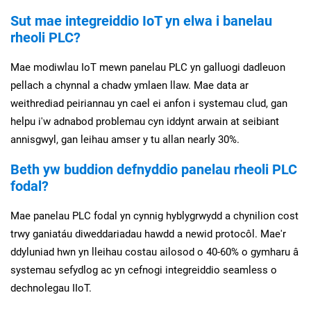
Sut mae integreiddio IoT yn elwa i banelau
rheoli PLC?
Mae modiwlau IoT mewn panelau PLC yn galluogi dadleuon
pellach a chynnal a chadw ymlaen llaw. Mae data ar
weithrediad peiriannau yn cael ei anfon i systemau clud, gan
helpu i'w adnabod problemau cyn iddynt arwain at seibiant
annisgwyl, gan leihau amser y tu allan nearly 30%.
Beth yw buddion defnyddio panelau rheoli PLC
fodal?
Mae panelau PLC fodal yn cynnig hyblygrwydd a chynilion cost
trwy ganiatáu diweddariadau hawdd a newid protocôl. Mae'r
ddyluniad hwn yn lleihau costau ailosod o 40-60% o gymharu â
systemau sefydlog ac yn cefnogi integreiddio seamless o
dechnolegau IIoT.