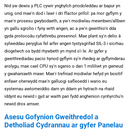
Nid yw dewis y PLC cywir ynghylch priodoleddau ar bapur yn
unig, ond mae'n dod i lawr i dri ffactor prifol: pa mor gyflym y
mae'n prosesu gwybodaeth, a yw'r modiwlau mewnbwn/allbwn
yn gallu sgrolio i fyny wrth angen, ac a yw'n gweithio'n dda
gyda protocoâu cyfathrebu presennol. Mae plant sy'n delio â
sylweddau peryglus fel arfer angen tystysgrifad SIL-3 i sicrhau
diogelwch os bydd rhywbeth yn mynd o'i le. Ar gyfer y
gweithrediadau pacio hynod gyflym sy'n rhedeg ar gyflymderau
arolygu, mae cael CPU sy'n sganio o dan 1 mililiwt yn gwneud
y gwahaniaeth mawr. Mae'r trefniad modiwlar hefyd yn bositif
enfawr oherwydd mae'n galluogi safleoedd i wario eu
systemau awtomeiddio darn yn ddarn yn hytrach na rhaid
iddynt eu newid i gyd ar waith pan fydd anghenion cynhyrchu'n
newid dros amser.
Asesu Gofynion Gweithredol a
Detholiad Cydrannau ar gyfer Panelau