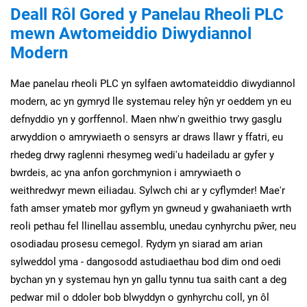
Deall Rôl Gored y Panelau Rheoli PLC
mewn Awtomeiddio Diwydiannol
Modern
Mae panelau rheoli PLC yn sylfaen awtomateiddio diwydiannol
modern, ac yn gymryd lle systemau reley hŷn yr oeddem yn eu
defnyddio yn y gorffennol. Maen nhw'n gweithio trwy gasglu
arwyddion o amrywiaeth o sensyrs ar draws llawr y ffatri, eu
rhedeg drwy raglenni rhesymeg wedi'u hadeiladu ar gyfer y
bwrdeis, ac yna anfon gorchmynion i amrywiaeth o
weithredwyr mewn eiliadau. Sylwch chi ar y cyflymder! Mae'r
fath amser ymateb mor gyflym yn gwneud y gwahaniaeth wrth
reoli pethau fel llinellau assemblu, unedau cynhyrchu pŵer, neu
osodiadau prosesu cemegol. Rydym yn siarad am arian
sylweddol yma - dangosodd astudiaethau bod dim ond oedi
bychan yn y systemau hyn yn gallu tynnu tua saith cant a deg
pedwar mil o ddoler bob blwyddyn o gynhyrchu coll, yn ôl