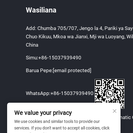
Wasiliana
Add: Chumba 705/707, Jengo la 4, Pariki ya Sa
Chuo Kikuu, Mkoa wa Jianxi, Mji wa Luoyang, Wi
China
Simu:
+86-15037939490
Barua Pepe:
[email protected]
WhatsApp:
+86-15037939490
We value your privacy
Copyright © 2025 na Luoyang Bozhi Automatic 
We use cookies and similar tools to provide our
Technology Co., Ltd.
services. If you don't want to accept all cookies, click