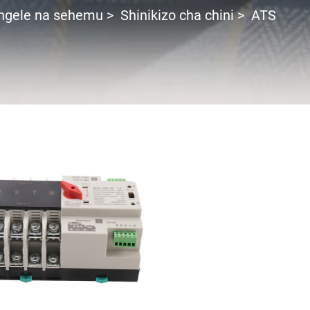
ngele na sehemu
>
Shinikizo cha chini
>
ATS