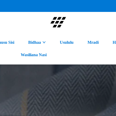
usu Sisi
Bidhaa
Usululu
Mradi
H
Wasiliana Nasi