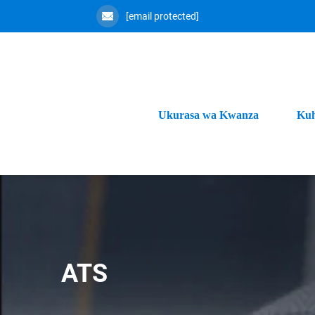
[email protected]
Ukurasa wa Kwanza
Kuh
ATS