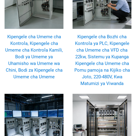
Kipengele cha Umeme cha
Kipengele cha Bozhi cha
Kontrola, Kipengele cha
Kontrola ya PLC, Kipengele
Umeme cha Kontrola Kamili,
cha Umeme cha VFD cha
Bodi ya Umeme ya
22kw, Sistemu ya Kupanga
Uhamisho wa Umeme wa
Kipengele cha Umeme cha
Chini, Bodi za Kipengele cha
Pomu pamoja na Kijiko cha
Umeme cha Umeme
Joto, 220-480V, Kwa
Matumizi ya Viwanda