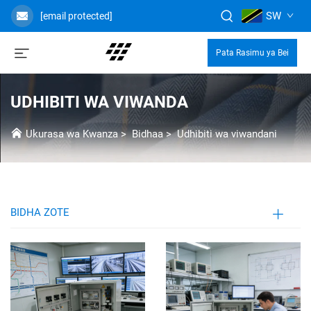
SW
[email protected]
Pata Rasimu ya Bei
UDHIBITI WA VIWANDA
Ukurasa wa Kwanza
>
Bidhaa
>
Udhibiti wa viwandani
BIDHA ZOTE