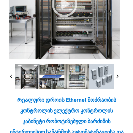
Რეალური Დროის Ethernet Მოძრაობის
Კონტროლის Ელექტრო Კონტროლის
Კაბინეტი Რობოტიზებული Ბარძიმის
Ინტერფეისით Საწარმოს Ავტომატიზაციისა Და