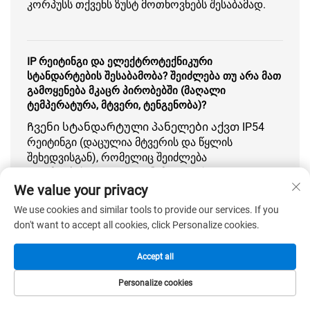
კორპუსს თქვენს ზუსტ მოთხოვნებს შესაბამად.
IP რეიტინგი და ელექტროტექნიკური
სტანდარტების შესაბამობა? შეიძლება თუ არა მათ
გამოყენება მკაცრ პირობებში (მაღალი
ტემპერატურა, მტვერი, ტენგენობა)?
Ჩვენი სტანდარტული პანელები აქვთ IP54
რეიტინგი (დაცულია მტვერის და წყლის
შეხედვისგან), რომელიც შეიძლება
გააუმჯობესოთ IP65 დონემდე უფრო
მოთხოვნების მეტი პირობებისთვის. ყველა
We value your privacy
კომპონენტი ინდუსტრიული ხარისხისაა და
We use cookies and similar tools to provide our services. If you
შეესაბამება საერთაშორისო სტანდარტებს
don't want to accept all cookies, click Personalize cookies.
(IEC/UL). ჩვენ შეგვიძლია ინდივიდუალურად
შევარჩიოთ გაგრილების სისტემა, ფილტრაცია
Accept all
და მასალის საფარველი, რათა
უზრუნველყოფოთ სანდო მუშაობა კონკრეტულ
Personalize cookies
გარემოში, მაგალითად მაღალი ტემპერატურის,
მტვერიანი საწარმოების ან ტენგენობის მაღალი