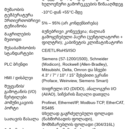
ხელოვნური გამორეკვების წინააღმდეგ
Მუშაობის
-10°C-დან +55°C-მდე
ტემპერატურა
Ურთიერთობრივი
5% – 95% (არ კონდენსირება)
ტენიანობა
Ბუნებრივი კონვექცია; ძალიან
Გაგრილების
გამოყენებული ჰაერი (ვენტილატორი +
მეთოდი
ფილტრი); კაბინეტის კლიმატიზატორი
Შესაბამისობის
CE/ETL/RoHS/ISO
სტანდარტები
Siemens (S7-1200/1500), Schneider
PLC ბრენდი
(Modicon), Rockwell (Allen-Bradley),
Mitsubishi, Delta, Omron და სხვები
4.3" / 7" / 10" / 15" შეხებითი ეკრანი
HMI / დისპლეი
(Proface, Weinview, Siemens Smart)
Შეყვანის/
Ციფრული I/O (DI/DO), ანალოგური I/O
გამოტანის (I/O)
(AI/AO), სიჩქარის მაღალი დათვლა
წერტილები
Კომუნიკაციის
Profinet, Ethernet/IP, Modbus-TCP, EtherCAT,
პორტი
RS485
Ცხელად გაგრძელებული ფოლადი
Სათავის მასალა
(ნახშირბადის ფოლადი),
მომხმარებლის ფოლადი (304/316L)