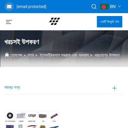
BN
[email protected]
একটি উদ্ধৃতি পান
খরচসই উপকরণ
হোমপেজ
>
পণ্য
>
ইলেকট্রিক্যাল সরঞ্জাম এবং সরবরাহ
>
খরচযোগ্য উপকরণ
সমস্ত পণ্য