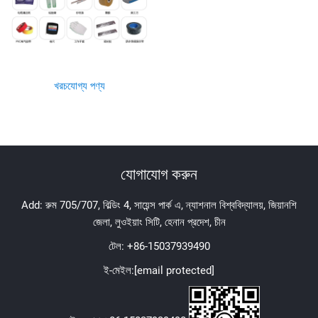
খরচযোগ্য পণ্য
যোগাযোগ করুন
Add: রুম 705/707, বিল্ডিং 4, সায়েন্স পার্ক এ, ন্যাশনাল বিশ্ববিদ্যালয়, জিয়ানশি
জেলা, লুওইয়াং সিটি, হেনান প্রদেশ, চীন
টেল:
+86-15037939490
ই-মেইল:
[email protected]