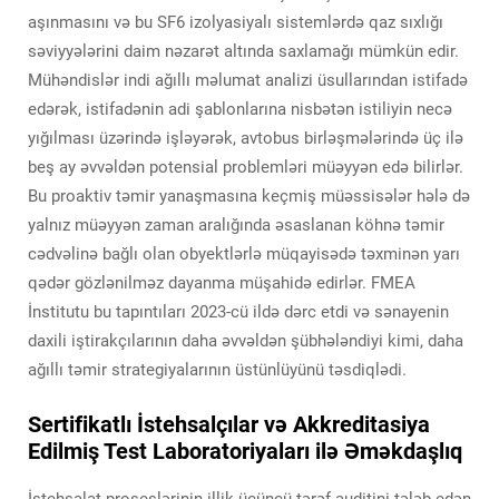
aşınmasını və bu SF6 izolyasiyalı sistemlərdə qaz sıxlığı
səviyyələrini daim nəzarət altında saxlamağı mümkün edir.
Mühəndislər indi ağıllı məlumat analizi üsullarından istifadə
edərək, istifadənin adi şablonlarına nisbətən istiliyin necə
yığılması üzərində işləyərək, avtobus birləşmələrində üç ilə
beş ay əvvəldən potensial problemləri müəyyən edə bilirlər.
Bu proaktiv təmir yanaşmasına keçmiş müəssisələr hələ də
yalnız müəyyən zaman aralığında əsaslanan köhnə təmir
cədvəlinə bağlı olan obyektlərlə müqayisədə təxminən yarı
qədər gözlənilməz dayanma müşahidə edirlər. FMEA
İnstitutu bu tapıntıları 2023-cü ildə dərc etdi və sənayenin
daxili iştirakçılarının daha əvvəldən şübhələndiyi kimi, daha
ağıllı təmir strategiyalarının üstünlüyünü təsdiqlədi.
Sertifikatlı İstehsalçılar və Akkreditasiya
Edilmiş Test Laboratoriyaları ilə Əməkdaşlıq