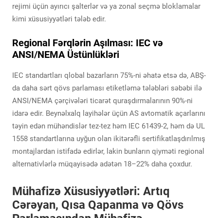
rejimi üçün ayırıcı şalterlər və ya zonal seçmə bloklamalar
kimi xüsusiyyətləri tələb edir.
Regional Fərqlərin Aşılması: IEC və
ANSI/NEMA Üstünlükləri
IEC standartları qlobal bazarların 75%-ni əhatə etsə də, ABŞ-
da daha sərt qövs parlaması etiketləmə tələbləri səbəbi ilə
ANSI/NEMA çərçivələri ticarət quraşdırmalarının 90%-ni
idarə edir. Beynəlxalq layihələr üçün AS avtomatik açarlarını
təyin edən mühəndislər tez-tez həm IEC 61439-2, həm də UL
1558 standartlarına uyğun olan ikitərəfli sertifikatlaşdırılmış
montajlardan istifadə edirlər, lakin bunların qiyməti regional
alternativlərlə müqayisədə adətən 18–22% daha çoxdur.
Mühafizə Xüsusiyyətləri: Artıq
Cərəyan, Qısa Qapanma və Qövs