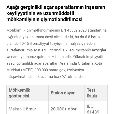
Aşağı gərginlikli açar aparatlarının inşasının
keyfiyyətinin və uzunmüddətli
möhkəmliyinin qiymətləndirilməsi
Möhkəmlik qiymətləndirməsinə EN 45552:2020 standartına
uyğunluq yoxlanılması daxil olmalıdır ki, bu da 6-8 həftə
ərzində 10-15 il əməliyyat təzyiqini simulyasiya edən
sürətləndirilmiş testləri – termal siklləri, mexaniki təzyiqləri
və nəmliyə məruz qalmanı – tələb edir. Yüksək keyfiyyətli
aşağı gərginlikli açar aparatları Aralarında Ortalama Xəta
Müddəti (MTBF) 100.000 saata çox, izolyasiya
müqavimətində illik azalma isə ≤%1 olmalıdır.
Möhkəmlik
Test
Etalon dəyər
göstəricisi
üsulu
IEC
Mekanik ömür
20.000+ dövr
61439-1