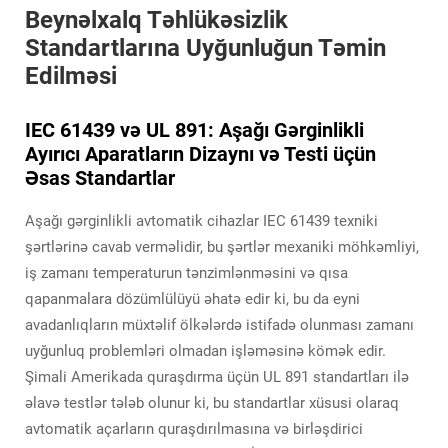
Beynəlxalq Təhlükəsizlik
Standartlarına Uyğunluğun Təmin
Edilməsi
IEC 61439 və UL 891: Aşağı Gərginlikli
Ayırıcı Aparatların Dizaynı və Testi üçün
Əsas Standartlar
Aşağı gərginlikli avtomatik cihazlar IEC 61439 texniki
şərtlərinə cavab verməlidir, bu şərtlər mexaniki möhkəmliyi,
iş zamanı temperaturun tənzimlənməsini və qısa
qapanmalara dözümlülüyü əhatə edir ki, bu da eyni
avadanlıqların müxtəlif ölkələrdə istifadə olunması zamanı
uyğunluq problemləri olmadan işləməsinə kömək edir.
Şimali Amerikada quraşdırma üçün UL 891 standartları ilə
əlavə testlər tələb olunur ki, bu standartlar xüsusi olaraq
avtomatik açarların quraşdırılmasına və birləşdirici