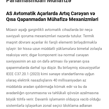
Parlamasından Mühafizə
AS Avtomatik Açarlarda Artıq Cərəyan və
Qısa Qapanmadan Mühafizə Mexanizmləri
Müasir aşağı gərginlikli avtomatik cihazlarda bir neçə
səviyyəli qoruma mexanizmləri nəzərdə tutulur. Termik
maqnit dövrəni açanlar iki fərqli elementi birləşdirməklə
işləyir: bir hissə uzun müddətli yükləmələrə bimetal zolaqla
reaksiya verir, digər komponent isə normal cərəyan
səviyyəsinin ən azı on dəfə artması ilə yaranan qısa
qapanmalarda dərhal işə düşür. Bu birləşmiş xüsusiyyətlər
IEEE C37.20.1 (2023) kimi sənaye standartlarına uyğun
olaraq elektrik nasazlıqlarını 40 millisaniyədən az
müddətdə aradan qaldırmağa kömək edir və bu da
avadanlığın qorunmasına və təhlükəli qövsün azalmasına
böyük töhfə verir. Davamlı işləmənin olduqca vacib olduğu
sistemlərlə işləyərkən zonal seçici bloklama adlanan