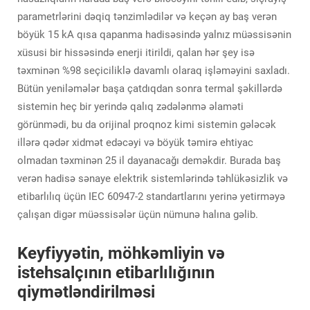
parametrlərini dəqiq tənzimlədilər və keçən ay baş verən
böyük 15 kA qısa qapanma hadisəsində yalnız müəssisənin
xüsusi bir hissəsində enerji itirildi, qalan hər şey isə
təxminən %98 seçiciliklə davamlı olaraq işləməyini saxladı.
Bütün yeniləmələr başa çatdıqdan sonra termal şəkillərdə
sistemin heç bir yerində qalıq zədələnmə əlaməti
görünmədi, bu da orijinal proqnoz kimi sistemin gələcək
illərə qədər xidmət edəcəyi və böyük təmirə ehtiyac
olmadan təxminən 25 il dayanacağı deməkdir. Burada baş
verən hadisə sənaye elektrik sistemlərində təhlükəsizlik və
etibarlılıq üçün IEC 60947-2 standartlarını yerinə yetirməyə
çalışan digər müəssisələr üçün nümunə halına gəlib.
Keyfiyyətin, möhkəmliyin və
istehsalçının etibarlılığının
qiymətləndirilməsi