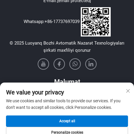
E-mail:
[email protected]
Whatsapp:
+86-17737697039
© 2025 Luoyanq Bozhi Avtomatik Nəzarət Texnologiyaları
şirkəti məxfiliyi qorunur
Məlumat
We value your privacy
Həftəlik bülletenimizi almaq üçün qeydiyyat olun
We use cookies and similar tools to provide our services. If you
don't want to accept all cookies, click Personalize cookies.
Accept all
GÖNDƏR
Personalize cookies