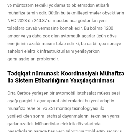
və müntəzəm texniki yoxlama tələb etmədən etibarlı
mühafizə təmin edir. Bütün bu təkmilləşdirmələr obyektlərin
NEC 2023-ün 240.87-ci maddəsində göstərilən yeni
tələblərə cavab verməsinə kömək edir. Bu bölmə 1200
amper və ya daha çox olan avtomatik açarlar üçün qövs
enerjisinin azaldılmasını tələb edir ki, bu da bir çox sənaye
sahələri elektrik infrastrukturlarını yeniləyərkən
qarşılaşdıqları problemdir.
Tədqiqat nümunəsi: Koordinasiyalı Mühafizə
ilə Sistem Etibarlılığının Yaxşılaşdırılması
Orta Qərbdə yerləşən bir avtomobil istehsalat müəssisəsi
aşağı gərginlik açar aparat sistemlərini bu yeni adaptiv
mühafizə rелеləri və ZSI məntiqi texnologiyası ilə
yenilədikdən sonra istehsal dayanmalarını təxminən yarısı
qədər azaltdı. Mühəndislər elektrik dövrələrində
nasazlıqların harada baş verə biləcəyini təhlil edib, sıçrayış