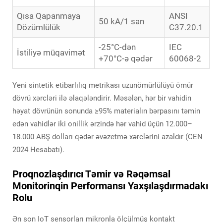
Qısa Qapanmaya
ANSI
50 kA/1 san
Dözümlülük
C37.20.1
-25°C-dən
IEC
İstiliyə müqavimət
+70°C-ə qədər
60068-2
Yeni sintetik etibarlılıq metrikası uzunömürlülüyü ömür
dövrü xərcləri ilə əlaqələndirir. Məsələn, hər bir vahidin
həyat dövrünün sonunda ≥95% materialın bərpasını təmin
edən vahidlər iki onillik ərzində hər vahid üçün 12.000–
18.000 ABŞ dolları qədər əvəzetmə xərclərini azaldır (CEN
2024 Hesabatı).
Proqnozlaşdırıcı Təmir və Rəqəmsal
Monitorinqin Performansı Yaxşılaşdırmadakı
Rolu
Ən son IoT sensorları mikronla ölçülmüş kontakt