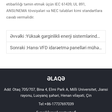
etibarlılığı təmin etmək üçün IEC 61439, UL 891,
ANSI/NEMA tövsiyələri və NEC tələbləri kimi standartlara
cavab verməlidir.
Əvvəlki :
Yüksək gərginlikli enerji sistemlərində orta gərginlikli açar aparatlarının etibarlılığını təmin edən xüsusiyyətlər nələrdir?
Sonraki :
Hansı VFD idarəetmə panelləri mühərriklərin enerjiyə qənaət etməsi rejimini təmin edir?
ƏLAQƏ
Add: Otaq 705/707, Bina 4, Elmi Park A, Milli Universitet, Jiansi
rayonu, Luoyanq şəhəri, Henan vilayəti, Çin
Tel:
+86-17737697039