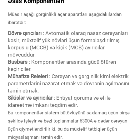
Əsas Komponentləri
Müasir aşağı gərginlikli açar aparatları aşağıdakılardan
ibarətdir:
Dövrə qırıcıları
: Avtomatik olaraq nasaz cərəyanları
kəsir; müxtəlif yük növləri üçün formalaşdırılmış
korpuslu (MCCB) və kiçik (MCB) ayırıcılar
mövcuddur.
Busbars
: Komponentlər arasında gücü ötürən
keçiricilər.
Mühafizə Releleri
: Cərəyan və gərginlik kimi elektrik
parametrlərini nəzarət etmək və dövrənin açılmasını
təmin etmək.
Sikislər və ayırıcılar
: Ehtiyat qoruma və əl ilə
idarəetmə imkanı təqdim edir.
Bu komponentlər sistem bütövlüyünü saxlamaq üçün birgə
şəkildə işləyir və bəzi toplanmalar 6300A-ə qədər cərəyan
üçün qiymətləndirilir ki, bu da müxtəlif tətbiqlər üçün
miqyaslaşmanı təmin edir.