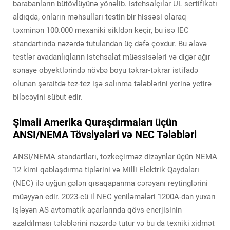
barabanların bütövlüyünə yönəlib. İstehsalçılar UL sertifikatı
aldıqda, onların məhsulları testin bir hissəsi olaraq
təxminən 100.000 mexaniki sikldən keçir, bu isə IEC
standartında nəzərdə tutulandan üç dəfə çoxdur. Bu əlavə
testlər avadanlıqların istehsalat müəssisələri və digər ağır
sənaye obyektlərində növbə boyu təkrar-təkrar istifadə
olunan şəraitdə tez-tez işə salınma tələblərini yerinə yetirə
biləcəyini sübut edir.
Şimali Amerika Quraşdırmaları üçün
ANSI/NEMA Tövsiyələri və NEC Tələbləri
ANSI/NEMA standartları, tozkeçirməz dizaynlar üçün NEMA
12 kimi qablaşdırma tiplərini və Milli Elektrik Qaydaları
(NEC) ilə uyğun gələn qısaqapanma cərəyanı reytinglərini
müəyyən edir. 2023-cü il NEC yeniləmələri 1200A-dan yuxarı
işləyən AS avtomatik açarlarında qövs enerjisinin
azaldılması tələblərini nəzərdə tutur və bu da texniki xidmət