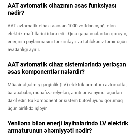
AAT avtomatik cihazının əsas funksiyası
nədir?
AAT avtomatik cihazı əsasən 1000 voltdan aşağı olan
elektrik məftillərini idarə edir. Qısa qapanmalardan qoruyur,
enerjinin paylanmasını tənzimləyir və təhlükəsiz təmir üçün
avadanlığı ayırır.
AAT avtomatik cihaz sistemlərində yerləşən
əsas komponentlər nələrdir?
Müasir alçalmış gərginlik (LV) elektrik armaturu avtomatlar,
barababalar, mühafizə relyeləri, ərintilər və ayırıcı açarları
daxil edir. Bu komponentlər sistem bütövlüyünü qorumaq
üçün birlikdə işləyir.
Yenilənə bilən enerji layihələrində LV elektrik
armaturunun əhəmiyyəti nədir?