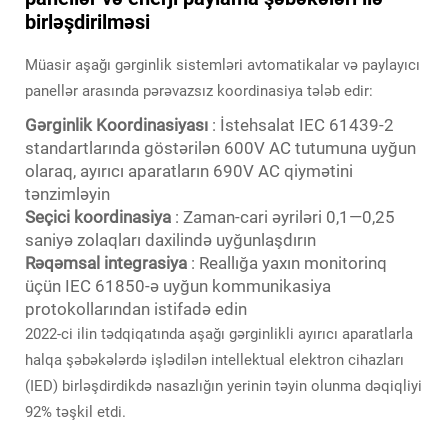
birləşdirilməsi
Müasir aşağı gərginlik sistemləri avtomatikalar və paylayıcı
panellər arasında pərəvazsız koordinasiya tələb edir:
Gərginlik Koordinasiyası
: İstehsalat IEC 61439-2
standartlarında göstərilən 600V AC tutumuna uyğun
olaraq, ayırıcı aparatların 690V AC qiymətini
tənzimləyin
Seçici koordinasiya
: Zaman-cari əyriləri 0,1—0,25
saniyə zolaqları daxilində uyğunlaşdırın
Rəqəmsal integrasiya
: Reallığa yaxın monitorinq
üçün IEC 61850-ə uyğun kommunikasiya
protokollarından istifadə edin
2022-ci ilin tədqiqatında aşağı gərginlikli ayırıcı aparatlarla
halqa şəbəkələrdə işlədilən intellektual elektron cihazları
(IED) birləşdirdikdə nasazlığın yerinin təyin olunma dəqiqliyi
92% təşkil etdi.