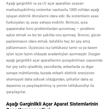
Aşağı gərginlikli və ya LV açar aparatları əsasən
mərkəzləşdirilmiş sistemlər vasitəsilə 1000 voltdan aşağı
işləyən elektrik dövrələrini idarə edir. Bu sistemlərin əsas
funksiyaları üç əsas sahəyə endirilir. Birincisi, qısa
qapanmalar kimi problemlərdən qorunmaq — problemi
aşkar etmək və tez bir şəkildə onu ayırmaq. İkincisi, gücün
paylanmasını idarə etmək, beləliklə heç bir şey artıq
yüklənməsin. Üçüncüsü isə təhlükəsiz təmir və ya baxım
işləri üçün lazım olduqda avadanlıqları ayırmaqdır. Düzgün
aşağı gərginlikli açar aparatlarının quraşdırılması sayəsində
hər şey səlis işlədikdə, zavodlarda, anbarlarda və digər
sənaye mühitlərində, burada etibarlı elektrik enerjisinin
əhəmiyyəti daha yüksək olduğundan, şirkətlər daha az
dayanma və yaxşılaşdırılmış iş yerinin təhlükəsizliyi ilə
qarşılaşırlar.
Aşağı Gərginlikli Açar Aparat Sistemlərinin