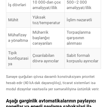
10 000-dən çox
500–2 000
İş dövrləri
əməliyyat/illik
əməliyyat/illik
Yüksək
Mühit
İqlim nəzarətli
toz/temperatur
Mühərrik
Torpaqlanma
Mühafizəy
başlanğıc
qarşısının
ə yönəltmə
cərəyanları
alınması
Tipik
Çıxarılabilən
Sabit formalı
konfiqurasi
dövrə ayırıcılar
korpuslu ayırıcılar
ya
Sənaye qurğuları qövsə davamlı konstruksiyanı prioritet
hesab edir (40 kA-dək dayanıqlılıq), ticarət sistemləri isə
modul dizaynlar vasitəsilə yer səmərəliliyinə üstünlük verir.
Aşağı gərginlik avtomatikalarının paylayıcı
panellər və enerji paylama şəbəkələri ilə