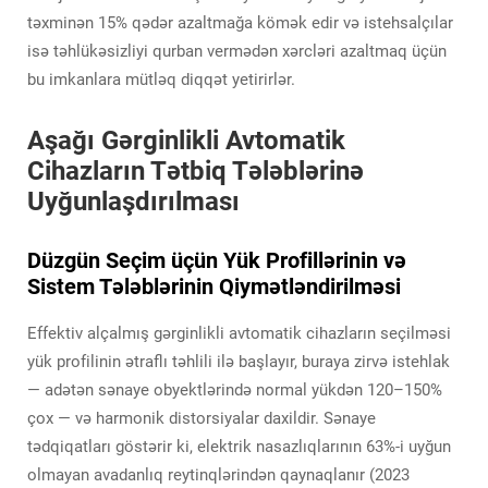
təxminən 15% qədər azaltmağa kömək edir və istehsalçılar
isə təhlükəsizliyi qurban vermədən xərcləri azaltmaq üçün
bu imkanlara mütləq diqqət yetirirlər.
Aşağı Gərginlikli Avtomatik
Cihazların Tətbiq Tələblərinə
Uyğunlaşdırılması
Düzgün Seçim üçün Yük Profillərinin və
Sistem Tələblərinin Qiymətləndirilməsi
Effektiv alçalmış gərginlikli avtomatik cihazların seçilməsi
yük profilinin ətraflı təhlili ilə başlayır, buraya zirvə istehlak
— adətən sənaye obyektlərində normal yükdən 120–150%
çox — və harmonik distorsiyalar daxildir. Sənaye
tədqiqatları göstərir ki, elektrik nasazlıqlarının 63%-i uyğun
olmayan avadanlıq reytinqlərindən qaynaqlanır (2023