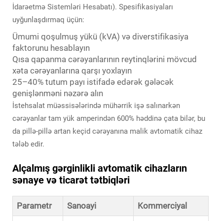
İdarəetmə Sistemləri Hesabatı). Spesifikasiyaları
uyğunlaşdırmaq üçün:
Ümumi qoşulmuş yükü (kVA) və diverstifikasiya
faktorunu hesablayın
Qısa qapanma cərəyanlarının reytinqlərini mövcud
xəta cərəyanlarına qarşı yoxlayın
25–40% tutum payı istifadə edərək gələcək
genişlənməni nəzərə alın
İstehsalat müəssisələrində mühərrik işə salınarkən
cərəyanlar tam yük amperindən 600% həddinə çata bilər, bu
da pillə-pillə artan keçid cərəyanına malik avtomatik cihaz
tələb edir.
Alçalmış gərginlikli avtomatik cihazların
sənaye və ticarət tətbiqləri
Parametr
Sanoayi
Kommerciyal