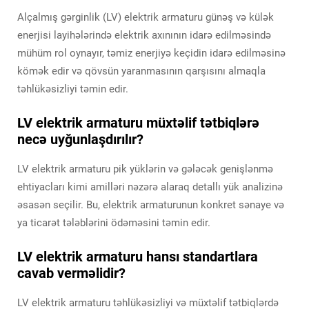
Alçalmış gərginlik (LV) elektrik armaturu günəş və külək
enerjisi layihələrində elektrik axınının idarə edilməsində
mühüm rol oynayır, təmiz enerjiyə keçidin idarə edilməsinə
kömək edir və qövsün yaranmasının qarşısını almaqla
təhlükəsizliyi təmin edir.
LV elektrik armaturu müxtəlif tətbiqlərə
necə uyğunlaşdırılır?
LV elektrik armaturu pik yüklərin və gələcək genişlənmə
ehtiyacları kimi amilləri nəzərə alaraq detallı yük analizinə
əsasən seçilir. Bu, elektrik armaturunun konkret sənaye və
ya ticarət tələblərini ödəməsini təmin edir.
LV elektrik armaturu hansı standartlara
cavab verməlidir?
LV elektrik armaturu təhlükəsizliyi və müxtəlif tətbiqlərdə