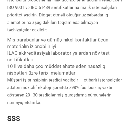
İstehsalat proseslərinin illik üçüncü tərəf auditini tələb edən
ISO 9001 və IEC 61439 sertifikatlarına malik istehsalçıları
prioritetləşdirin. Diqqət etməli olduğunuz xəbərdarlıq
əlamətlərinə aşağıdakıları təqdim edə bilməyən
təchizatçılar daxildir:
Mis barabanlar və gümüş-nikel kontaktlar üçün
materialın izlənəbilirliyi
ILAC akkreditasiyalı laboratoriyalardan növ test
sertifikatları
10 il və daha çox müddət əhatə edən nasazlıq
nisbətləri üzrə tarixi məlumatlar
Müştəri iş prinsipinin təsdiqi vacibdir — etibarlı istehsalçılar
adətən müxtəlif ekoloji şəraitdə ≥98% fasiləsiz iş vaxtını
göstərən 20–30 təsdiqlənmiş quraşdırma nümunələrini
nümayiş etdirirlər.
SSS