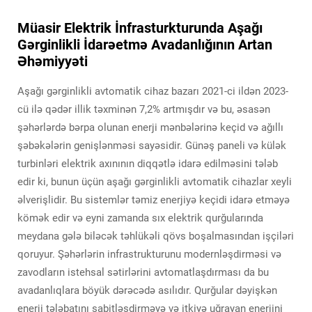
Müasir Elektrik İnfrasturkturunda Aşağı
Gərginlikli İdarəetmə Avadanlığının Artan
Əhəmiyyəti
Aşağı gərginlikli avtomatik cihaz bazarı 2021-ci ildən 2023-
cü ilə qədər illik təxminən 7,2% artmışdır və bu, əsasən
şəhərlərdə bərpa olunan enerji mənbələrinə keçid və ağıllı
şəbəkələrin genişlənməsi sayəsidir. Günəş paneli və külək
turbinləri elektrik axınının diqqətlə idarə edilməsini tələb
edir ki, bunun üçün aşağı gərginlikli avtomatik cihazlar xeyli
əlverişlidir. Bu sistemlər təmiz enerjiyə keçidi idarə etməyə
kömək edir və eyni zamanda sıx elektrik qurğularında
meydana gələ biləcək təhlükəli qövs boşalmasından işçiləri
qoruyur. Şəhərlərin infrastrukturunu modernləşdirməsi və
zavodların istehsal sətirlərini avtomatlaşdırması da bu
avadanlıqlara böyük dərəcədə asılıdır. Qurğular dəyişkən
enerji tələbatını sabitləşdirməyə və itkiyə uğrayan enerjini