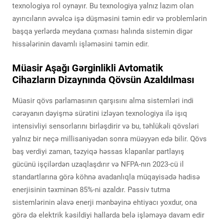
texnologiya rol oynayır. Bu texnologiya yalnız lazım olan
ayırıcıların əvvəlcə işə düşməsini təmin edir və problemlərin
başqa yerlərdə meydana çıxması halında sistemin digər
hissələrinin davamlı işləməsini təmin edir.
Müasir Aşağı Gərginlikli Avtomatik
Cihazların Dizaynında Qövsün Azaldılması
Müasir qövs parlamasının qarşısını alma sistemləri indi
cərəyanın dəyişmə sürətini izləyən texnologiya ilə işıq
intensivliyi sensorlarını birləşdirir və bu, təhlükəli qövsləri
yalnız bir neçə millisaniyədən sonra müəyyən edə bilir. Qövs
baş verdiyi zaman, təzyiqə həssas klapanlar partlayış
gücünü işçilərdən uzaqlaşdırır və NFPA-nın 2023-cü il
standartlarına görə köhnə avadanlıqla müqayisədə hadisə
enerjisinin təxminən 85%-ni azaldır. Passiv tutma
sistemlərinin əlavə enerji mənbəyinə ehtiyacı yoxdur, ona
görə də elektrik kəsildiyi hallarda belə işləməyə davam edir