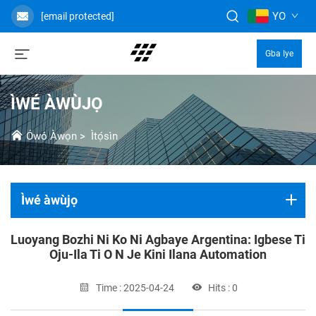
YO
[email protected]
Gba Iye
ÌWÉ ÀWÙJỌ
Ówó Àwọn
>
Ìtọ́sìn
Ìwé àwùjọ
Luoyang Bozhi Ni Ko Ni Agbaye Argentina: Igbese Ti
Oju-Ila Ti O N Je Kini Ilana Automation
Time : 2025-04-24
Hits : 0