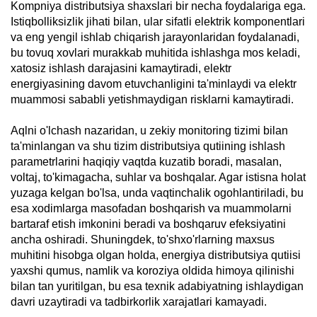
Kompniya distributsiya shaxslari bir necha foydalariga ega.
Istiqbolliksizlik jihati bilan, ular sifatli elektrik komponentlari
va eng yengil ishlab chiqarish jarayonlaridan foydalanadi,
bu tovuq xovlari murakkab muhitida ishlashga mos keladi,
xatosiz ishlash darajasini kamaytiradi, elektr
energiyasining davom etuvchanligini ta'minlaydi va elektr
muammosi sababli yetishmaydigan risklarni kamaytiradi.
Aqlni o'lchash nazaridan, u zekiy monitoring tizimi bilan
ta'minlangan va shu tizim distributsiya qutiining ishlash
parametrlarini haqiqiy vaqtda kuzatib boradi, masalan,
voltaj, to'kimagacha, suhlar va boshqalar. Agar istisna holat
yuzaga kelgan bo'lsa, unda vaqtinchalik ogohlantiriladi, bu
esa xodimlarga masofadan boshqarish va muammolarni
bartaraf etish imkonini beradi va boshqaruv efeksiyatini
ancha oshiradi. Shuningdek, to'shxo'rlarning maxsus
muhitini hisobga olgan holda, energiya distributsiya qutiisi
yaxshi qumus, namlik va koroziya oldida himoya qilinishi
bilan tan yuritilgan, bu esa texnik adabiyatning ishlaydigan
davri uzaytiradi va tadbirkorlik xarajatlari kamayadi.