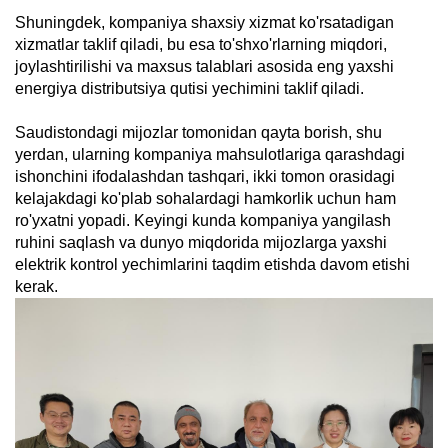
Shuningdek, kompaniya shaxsiy xizmat ko'rsatadigan
xizmatlar taklif qiladi, bu esa to'shxo'rlarning miqdori,
joylashtirilishi va maxsus talablari asosida eng yaxshi
energiya distributsiya qutisi yechimini taklif qiladi.
Saudistondagi mijozlar tomonidan qayta borish, shu
yerdan, ularning kompaniya mahsulotlariga qarashdagi
ishonchini ifodalashdan tashqari, ikki tomon orasidagi
kelajakdagi ko'plab sohalardagi hamkorlik uchun ham
ro'yxatni yopadi. Keyingi kunda kompaniya yangilash
ruhini saqlash va dunyo miqdorida mijozlarga yaxshi
elektrik kontrol yechimlarini taqdim etishda davom etishi
kerak.