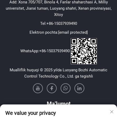
Add: Xona 705/707, Binola 4, Fanlar shaharchasi A, Milliy
universitet, Jianxi tuman, Luoyang shahri, Xenan provinsiyasi,
Xitoy
Tel:
+86-15037939490
Elektron pochta:
[email protected]
WhatsApp:
+86-15037939490
Mualliflik huquqi © 2025 yilda Luoyang Bozhi Automatic
Control Technology Co., Ltd. ga tegishli
Ma'lumot
We value your privacy
Haftalik yangiliklarimizni olish uchun ro'yxatdan o'ting