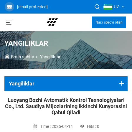
UZ
[email protected]
Narx so'rovi olish
YANGILIKLAR
Bosh sahifa
>
Yangiliklar
Yangiliklar
Luoyang Bozhi Avtomatik Kontrol Texnologiyalari
Co., Ltd. Saudiya Mijozlarining Ikkinchi Kunyorasini
Qabul Qiladi
Time : 2025-04-14
Hits : 0