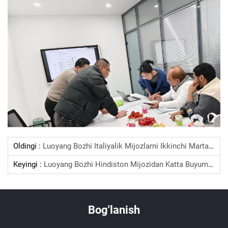
Oldingi :
Luoyang Bozhi Italiyalik Mijozlarni Ikkinchi Marta Ko'rib Chiqish Uchun Kutmoqda, Hamkorlikning Yangi Bobini Yoritmoqda
Keyingi :
Luoyang Bozhi Hindiston Mijozidan Katta Buyum Oldi: 36kV/12kV O'rta Vosita Peremenniklari Libiya Substantsiyalarini Energiya Bilan Ta'minlaydi
Bog'lanish