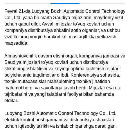
Fevral 21-da Luoyang Bozhi Automatic Control Technology
Co., Ltd. yana bir marta Saudiya mijozlarini maydoniy vizit
uchun qabul qildi. Avval, mijozlar to'yuq xovlari uchun
kompaniya distributsiya shkafini sotib olganlar, va ushbu
vizit ko'proq yorqin hamkorlikni mustaqillikka yetkazish
maqsadida.
Almashtuvchilik davom etishi orqali, kompaniya jamoasi va
Saudiya mijozlari to'yuq xovlari uchun distributsiya
shkafining ishlatilishi va keyingi optimallashtirish rejalari
bo'yicha aniq taqdimotlar olibdi. Konferentsiya sohasida,
texnik mutaxassislar mahsulotning texnika jihatidan
malumot berdi va savollarga javob berdi. Mijozlar esa o'z
tajribalarini va yangi talablarni faoliyat bilan bahamda
etdilar.
Luoyang Bozhi Automatic Control Technology Co., Ltd.
elektrik kontrol boshqarmani va distributsiya shaxslari
uchun iqtisodiy ta'rikh va ishlab chiqarishga qaratilgan.