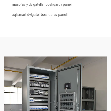
masofaviy dvigatellar boshqaruv paneli
aql smart dvigateli boshqaruv paneli