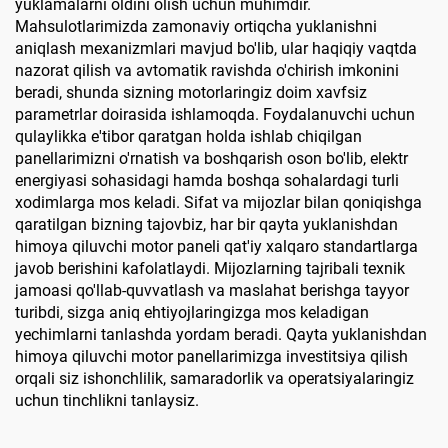
yuklamalarni oldini olish uchun muhimdir.
Mahsulotlarimizda zamonaviy ortiqcha yuklanishni
aniqlash mexanizmlari mavjud bo'lib, ular haqiqiy vaqtda
nazorat qilish va avtomatik ravishda o'chirish imkonini
beradi, shunda sizning motorlaringiz doim xavfsiz
parametrlar doirasida ishlamoqda. Foydalanuvchi uchun
qulaylikka e'tibor qaratgan holda ishlab chiqilgan
panellarimizni o'rnatish va boshqarish oson bo'lib, elektr
energiyasi sohasidagi hamda boshqa sohalardagi turli
xodimlarga mos keladi. Sifat va mijozlar bilan qoniqishga
qaratilgan bizning tajovbiz, har bir qayta yuklanishdan
himoya qiluvchi motor paneli qat'iy xalqaro standartlarga
javob berishini kafolatlaydi. Mijozlarning tajribali texnik
jamoasi qo'llab-quvvatlash va maslahat berishga tayyor
turibdi, sizga aniq ehtiyojlaringizga mos keladigan
yechimlarni tanlashda yordam beradi. Qayta yuklanishdan
himoya qiluvchi motor panellarimizga investitsiya qilish
orqali siz ishonchlilik, samaradorlik va operatsiyalaringiz
uchun tinchlikni tanlaysiz.