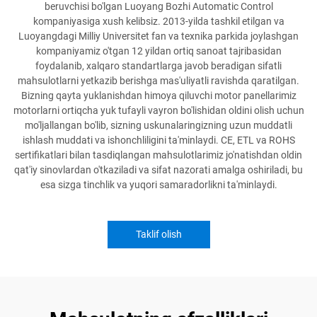
beruvchisi bo'lgan Luoyang Bozhi Automatic Control
kompaniyasiga xush kelibsiz. 2013-yilda tashkil etilgan va
Luoyangdagi Milliy Universitet fan va texnika parkida joylashgan
kompaniyamiz o'tgan 12 yildan ortiq sanoat tajribasidan
foydalanib, xalqaro standartlarga javob beradigan sifatli
mahsulotlarni yetkazib berishga mas'uliyatli ravishda qaratilgan.
Bizning qayta yuklanishdan himoya qiluvchi motor panellarimiz
motorlarni ortiqcha yuk tufayli vayron bo'lishidan oldini olish uchun
mo'ljallangan bo'lib, sizning uskunalaringizning uzun muddatli
ishlash muddati va ishonchliligini ta'minlaydi. CE, ETL va ROHS
sertifikatlari bilan tasdiqlangan mahsulotlarimiz jo'natishdan oldin
qat'iy sinovlardan o'tkaziladi va sifat nazorati amalga oshiriladi, bu
esa sizga tinchlik va yuqori samaradorlikni ta'minlaydi.
Taklif olish