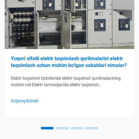
Yuqori sifatli elektr taqsimlash qurilmalarini elektr
taqsimlash uchun muhim bo'lgan sabablari nimalar?
Elektr taqsimot tizimlarida elektr taqsimot qurilmalarining
muhim roli Elektr tarmoqlarida elektr taqsimot
qurilmalarining funktsiyasini tushunish Elektr taqsimot
qurilmalari elektr taqsimot tizimlarining boshqaruv markazi
Ko'proq ko'rish
kabi xizmat qiladi, elektr zanjirlarini nazorat qilish, himoya
qilish orqali boshqaradi...