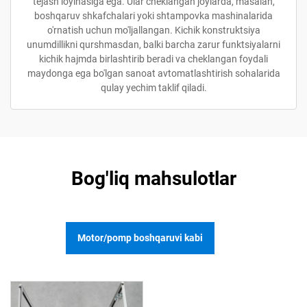
tejash loyihasiga ega. Ular cheklangan joylarda, masalan,
boshqaruv shkafchalari yoki shtampovka mashinalarida
o'rnatish uchun mo'ljallangan. Kichik konstruktsiya
unumdillikni qurshmasdan, balki barcha zarur funktsiyalarni
kichik hajmda birlashtirib beradi va cheklangan foydali
maydonga ega bo'lgan sanoat avtomatlashtirish sohalarida
qulay yechim taklif qiladi.
Bog'liq mahsulotlar
Motor/pomp boshqaruvi kabi