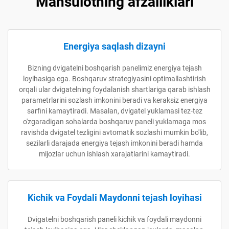
Mahsulotning afzalliklari
Energiya saqlash dizayni
Bizning dvigatelni boshqarish panelimiz energiya tejash
loyihasiga ega. Boshqaruv strategiyasini optimallashtirish
orqali ular dvigatelning foydalanish shartlariga qarab ishlash
parametrlarini sozlash imkonini beradi va keraksiz energiya
sarfini kamaytiradi. Masalan, dvigatel yuklamasi tez-tez
o'zgaradigan sohalarda boshqaruv paneli yuklamaga mos
ravishda dvigatel tezligini avtomatik sozlashi mumkin bo'lib,
sezilarli darajada energiya tejash imkonini beradi hamda
mijozlar uchun ishlash xarajatlarini kamaytiradi.
Kichik va Foydali Maydonni tejash loyihasi
Dvigatelni boshqarish paneli kichik va foydali maydonni