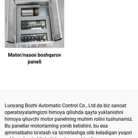
Mator/nasos boshqaruv
paneli
Luoyang Bozhi Automatic Control Co., Ltd.da biz sanoat
operatsiyalaringizni himoya qilishda qayta yuklanishni
himoya qiluvchi motor panelning muhim rolini tushunamiz.
Bu panellar motorlarning yonib ketishini, bu esa
qimmatbaho to'xtash va ta'mirlashga olib keladigan yuqori