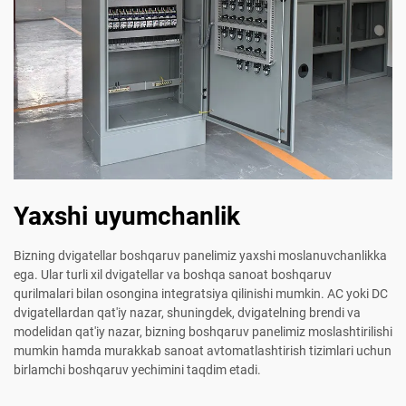
Yaxshi uyumchanlik
Bizning dvigatellar boshqaruv panelimiz yaxshi moslanuvchanlikka
ega. Ular turli xil dvigatellar va boshqa sanoat boshqaruv
qurilmalari bilan osongina integratsiya qilinishi mumkin. AC yoki DC
dvigatellardan qat'iy nazar, shuningdek, dvigatelning brendi va
modelidan qat'iy nazar, bizning boshqaruv panelimiz moslashtirilishi
mumkin hamda murakkab sanoat avtomatlashtirish tizimlari uchun
birlamchi boshqaruv yechimini taqdim etadi.