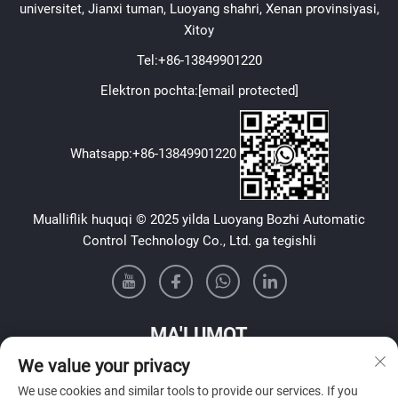
universitet, Jianxi tuman, Luoyang shahri, Xenan provinsiyasi,
Xitoy
Tel:
+86-13849901220
Elektron pochta:
[email protected]
Whatsapp:
+86-13849901220
Mualliflik huquqi © 2025 yilda Luoyang Bozhi Automatic
Control Technology Co., Ltd. ga tegishli
MA'LUMOT
We value your privacy
Haftalik axborotnomamizni olish uchun roʻyxatdan oʻting
We use cookies and similar tools to provide our services. If you