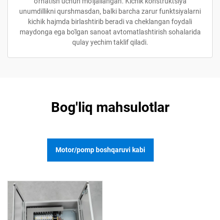
o'rnatish uchun mo'ljallangan. Kichik konstruktsiya
unumdillikni qurshmasdan, balki barcha zarur funktsiyalarni
kichik hajmda birlashtirib beradi va cheklangan foydali
maydonga ega bo'lgan sanoat avtomatlashtirish sohalarida
qulay yechim taklif qiladi.
Bog'liq mahsulotlar
Motor/pomp boshqaruvi kabi