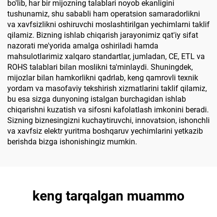
bo'lib, har bir mijozning talablari noyob ekanligini
tushunamiz, shu sababli ham operatsion samaradorlikni
va xavfsizlikni oshiruvchi moslashtirilgan yechimlarni taklif
qilamiz. Bizning ishlab chiqarish jarayonimiz qat'iy sifat
nazorati me'yorida amalga oshiriladi hamda
mahsulotlarimiz xalqaro standartlar, jumladan, CE, ETL va
ROHS talablari bilan moslikni ta'minlaydi. Shuningdek,
mijozlar bilan hamkorlikni qadrlab, keng qamrovli texnik
yordam va masofaviy tekshirish xizmatlarini taklif qilamiz,
bu esa sizga dunyoning istalgan burchagidan ishlab
chiqarishni kuzatish va sifosni kafolatlash imkonini beradi.
Sizning biznesingizni kuchaytiruvchi, innovatsion, ishonchli
va xavfsiz elektr yuritma boshqaruv yechimlarini yetkazib
berishda bizga ishonishingiz mumkin.
keng tarqalgan muammo