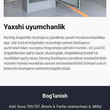
Yaxshi uyumchanlik
Bizning dvigatellar boshqaruv panelimiz yaxshi moslanuvchanlikka
ega. Ular turli xil dvigatellar va boshqa sanoat boshqaruv
qurilmalari bilan osongina integratsiya qilinishi mumkin. AC yoki DC
dvigatellardan qat'iy nazar, shuningdek, dvigatelning brendi va
modelidan qat'iy nazar, bizning boshqaruv panelimiz moslashtirilishi
mumkin hamda murakkab sanoat avtomatlashtirish tizimlari uchun
birlamchi boshqaruv yechimini taqdim etadi.
Bog'lanish
Add: Xona 705/707, Binola 4, Fanlar shaharchasi A, Milliy