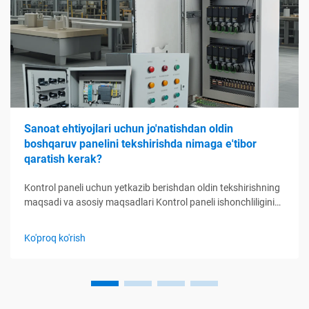
Sanoat ehtiyojlari uchun jo'natishdan oldin
boshqaruv panelini tekshirishda nimaga e'tibor
qaratish kerak?
Kontrol paneli uchun yetkazib berishdan oldin tekshirishning
maqsadi va asosiy maqsadlari Kontrol paneli ishonchliligini
ta'minlashda yetkazib berishdan oldin tekshirishning roli
Yetkazib berishdan oldin tekshirish sifat kamchiliklarini
Ko'proq ko'rish
ushlab turishning oxirgi imkoniyatidir, chunki industr...