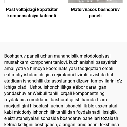
Past voltajdagi kapatsitor
Mator/nasos boshqaruv
kompensatsiya kabineti
paneli
Boshqaruv paneli uchun muhandislik metodologiyasi
mustahkam komponent tanlovi, kuchlanishni pasaytirish
amaliyoti va himoya koordinatsiyasi tadqiqotlari orqali
ehtimoliy ishdan chiqish rejimlarini tizimli ravishda hal
etadigan ishonchlilikka asoslangan dizayn tamoyillarini o'z
ichiga oladi. Ushbu ishonchlilikga e'tibor qaratilgan
yondashuvlar Weibull tahlili orqali komponentning
foydalanish muddatini bashorat qilish hamda tizim
mavjudligini hisoblash uchun ishonchlilik blok sxemalari
kabi miqdoriy ishonchlilik tahlilidan foydalanadi. Issiqlik
elektr stansiyalari sohasida boshqaruv panellari tozalash
ketma-ketligini boshqarish, alangani aniqlashni tekshirish