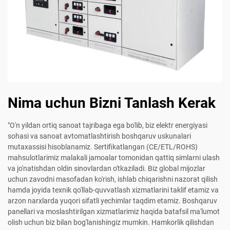
Nima uchun Bizni Tanlash Kerak
"O'n yildan ortiq sanoat tajribaga ega bo'lib, biz elektr energiyasi
sohasi va sanoat avtomatlashtirish boshqaruv uskunalari
mutaxassisi hisoblanamiz. Sertifikatlangan (CE/ETL/ROHS)
mahsulotlarimiz malakali jamoalar tomonidan qattiq simlarni ulash
va jo'natishdan oldin sinovlardan o'tkaziladi. Biz global mijozlar
uchun zavodni masofadan ko'rish, ishlab chiqarishni nazorat qilish
hamda joyida texnik qo'llab-quvvatlash xizmatlarini taklif etamiz va
arzon narxlarda yuqori sifatli yechimlar taqdim etamiz. Boshqaruv
panellari va moslashtirilgan xizmatlarimiz haqida batafsil ma'lumot
olish uchun biz bilan bog'lanishingiz mumkin. Hamkorlik qilishdan