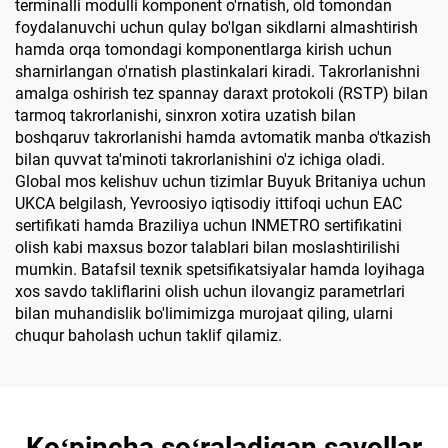
terminalli modulli komponent o'rnatish, old tomondan
foydalanuvchi uchun qulay bo'lgan sikdlarni almashtirish
hamda orqa tomondagi komponentlarga kirish uchun
sharnirlangan o'rnatish plastinkalari kiradi. Takrorlanishni
amalga oshirish tez spannay daraxt protokoli (RSTP) bilan
tarmoq takrorlanishi, sinxron xotira uzatish bilan
boshqaruv takrorlanishi hamda avtomatik manba o'tkazish
bilan quvvat ta'minoti takrorlanishini o'z ichiga oladi.
Global mos kelishuv uchun tizimlar Buyuk Britaniya uchun
UKCA belgilash, Yevroosiyo iqtisodiy ittifoqi uchun EAC
sertifikati hamda Braziliya uchun INMETRO sertifikatini
olish kabi maxsus bozor talablari bilan moslashtirilishi
mumkin. Batafsil texnik spetsifikatsiyalar hamda loyihaga
xos savdo takliflarini olish uchun ilovangiz parametrlari
bilan muhandislik bo'limimizga murojaat qiling, ularni
chuqur baholash uchun taklif qilamiz.
Koʻpincha soʻraladigan savollar