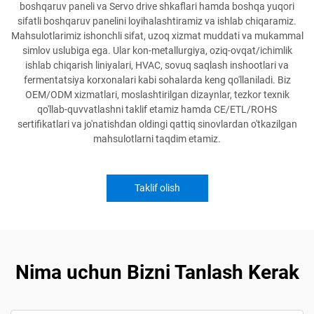
boshqaruv paneli va Servo drive shkaflari hamda boshqa yuqori
sifatli boshqaruv panelini loyihalashtiramiz va ishlab chiqaramiz.
Mahsulotlarimiz ishonchli sifat, uzoq xizmat muddati va mukammal
simlov uslubiga ega. Ular kon-metallurgiya, oziq-ovqat/ichimlik
ishlab chiqarish liniyalari, HVAC, sovuq saqlash inshootlari va
fermentatsiya korxonalari kabi sohalarda keng qo'llaniladi. Biz
OEM/ODM xizmatlari, moslashtirilgan dizaynlar, tezkor texnik
qo'llab-quvvatlashni taklif etamiz hamda CE/ETL/ROHS
sertifikatlari va jo'natishdan oldingi qattiq sinovlardan o'tkazilgan
mahsulotlarni taqdim etamiz.
Taklif olish
Nima uchun Bizni Tanlash Kerak