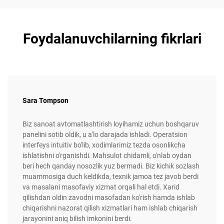
Foydalanuvchilarning fikrlari
Sara Tompson
Biz sanoat avtomatlashtirish loyihamiz uchun boshqaruv
panelini sotib oldik, u a'lo darajada ishladi. Operatsion
interfeys intuitiv bo'lib, xodimlarimiz tezda osonlikcha
ishlatishni o'rganishdi. Mahsulot chidamli, o'nlab oydan
beri hech qanday nosozlik yuz bermadi. Biz kichik sozlash
muammosiga duch keldikda, texnik jamoa tez javob berdi
va masalani masofaviy xizmat orqali hal etdi. Xarid
qilishdan oldin zavodni masofadan ko'rish hamda ishlab
chiqarishni nazorat qilish xizmatlari ham ishlab chiqarish
jarayonini aniq bilish imkonini berdi.