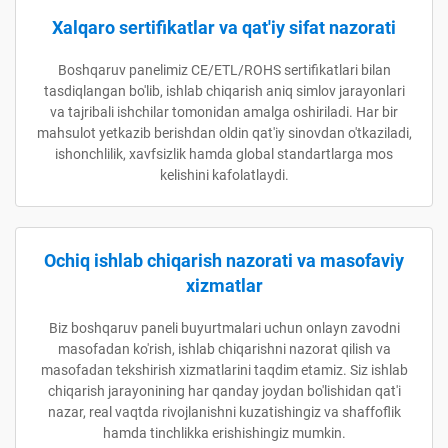
Xalqaro sertifikatlar va qat'iy sifat nazorati
Boshqaruv panelimiz CE/ETL/ROHS sertifikatlari bilan
tasdiqlangan bo'lib, ishlab chiqarish aniq simlov jarayonlari
va tajribali ishchilar tomonidan amalga oshiriladi. Har bir
mahsulot yetkazib berishdan oldin qat'iy sinovdan o'tkaziladi,
ishonchlilik, xavfsizlik hamda global standartlarga mos
kelishini kafolatlaydi.
Ochiq ishlab chiqarish nazorati va masofaviy
xizmatlar
Biz boshqaruv paneli buyurtmalari uchun onlayn zavodni
masofadan ko'rish, ishlab chiqarishni nazorat qilish va
masofadan tekshirish xizmatlarini taqdim etamiz. Siz ishlab
chiqarish jarayonining har qanday joydan bo'lishidan qat'i
nazar, real vaqtda rivojlanishni kuzatishingiz va shaffoflik
hamda tinchlikka erishishingiz mumkin.