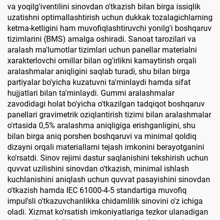
va yoqilg'iventilini sinovdan o'tkazish bilan birga issiqlik
uzatishni optimallashtirish uchun dukkak tozalagichlarning
ketma-ketligini ham muvofiqlashtiruvchi yonilg'i boshqaruv
tizimlarini (BMS) amalga oshiradi. Sanoat tarozilari va
aralash ma'lumotlar tizimlari uchun panellar materialni
xarakterlovchi omillar bilan og'irlikni kamaytirish orqali
aralashmalar aniqligini saqlab turadi, shu bilan birga
partiyalar bo'yicha kuzatuvni ta'minlaydi hamda sifat
hujjatlari bilan ta'minlaydi. Gummi aralashmalar
zavodidagi holat bo'yicha o'tkazilgan tadqiqot boshqaruv
panellari gravimetrik oziqlantirish tizimi bilan aralashmalar
o'rtasida 0,5% aralashma aniqligiga erishganligini, shu
bilan birga aniq porshen boshqaruvi va minimal qoldiq
dizayni orqali materiallarni tejash imkonini berayotganini
ko'rsatdi. Sinov rejimi dastur saqlanishini tekshirish uchun
quvvat uzilishini sinovdan o'tkazish, minimal ishlash
kuchlanishini aniqlash uchun quvvat pasayishini sinovdan
o'tkazish hamda IEC 61000-4-5 standartiga muvofiq
impul'sli o'tkazuvchanlikka chidamlilik sinovini o'z ichiga
oladi. Xizmat ko'rsatish imkoniyatlariga tezkor ulanadigan