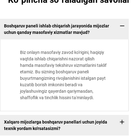
Boshqaruv paneli ishlab chiqarish jarayonida mijozlar
uchun qanday masofaviy xizmatlar mavjud?
Biz onlayn masofaviy zavod ko'rigini, haqiqiy
vaqtda ishlab chiqarishni nazorat qilish
hamda masofaviy tekshiruv xizmatlarini taklif
etamiz. Bu sizning boshqaruv paneli
buyurtmangizning rivojlanishini istalgan payt
kuzatib borish imkonini beradi va
joylashuvingiz qayerdan qariymasdan,
shaffoflik va tinchlik hissini ta'minlaydi.
Xalqaro mijozlarga boshqaruv panellari uchun joyida
texnik yordam ko'rsatasizmi?