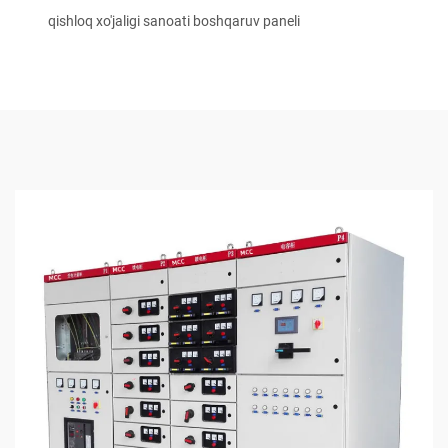
qishloq xo'jaligi sanoati boshqaruv paneli