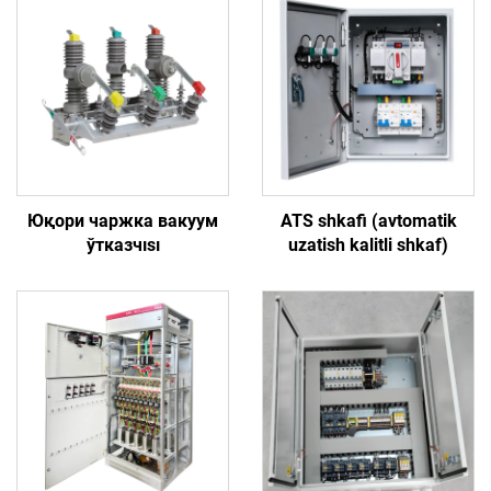
Юқори чаржка вакуум
ATS shkafi (avtomatik
ўтказчısı
uzatish kalitli shkaf)