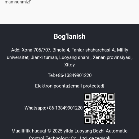
mamnunmiz!"
Bog'lanish
Add: Xona 705/707, Binola 4, Fanlar shaharchasi A, Milliy
universitet, Jianxi tuman, Luoyang shahri, Xenan provinsiyasi,
Xitoy
Tel:
+86-13849901220
Elektron pochta:
[email protected]
Whatsapp:
+86-13849901220
Mualliflik huquqi © 2025 yilda Luoyang Bozhi Automatic
Control Technology Co., Ltd. ga tegishli