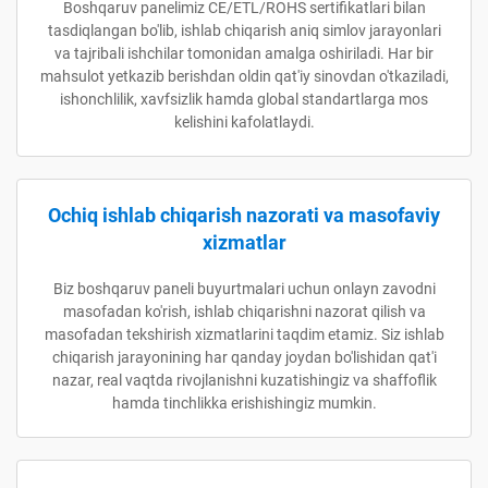
Boshqaruv panelimiz CE/ETL/ROHS sertifikatlari bilan
tasdiqlangan bo'lib, ishlab chiqarish aniq simlov jarayonlari
va tajribali ishchilar tomonidan amalga oshiriladi. Har bir
mahsulot yetkazib berishdan oldin qat'iy sinovdan o'tkaziladi,
ishonchlilik, xavfsizlik hamda global standartlarga mos
kelishini kafolatlaydi.
Ochiq ishlab chiqarish nazorati va masofaviy
xizmatlar
Biz boshqaruv paneli buyurtmalari uchun onlayn zavodni
masofadan ko'rish, ishlab chiqarishni nazorat qilish va
masofadan tekshirish xizmatlarini taqdim etamiz. Siz ishlab
chiqarish jarayonining har qanday joydan bo'lishidan qat'i
nazar, real vaqtda rivojlanishni kuzatishingiz va shaffoflik
hamda tinchlikka erishishingiz mumkin.