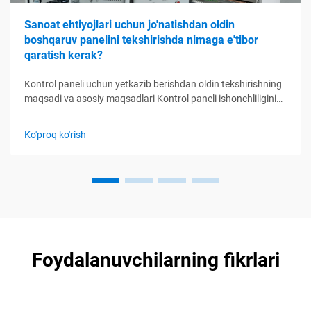
Sanoat ehtiyojlari uchun jo'natishdan oldin
boshqaruv panelini tekshirishda nimaga e'tibor
qaratish kerak?
Kontrol paneli uchun yetkazib berishdan oldin tekshirishning
maqsadi va asosiy maqsadlari Kontrol paneli ishonchliligini
ta'minlashda yetkazib berishdan oldin tekshirishning roli
Yetkazib berishdan oldin tekshirish sifat kamchiliklarini
Ko'proq ko'rish
ushlab turishning oxirgi imkoniyatidir, chunki industr...
Foydalanuvchilarning fikrlari