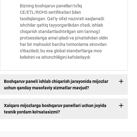
Bizning boshqaruv panellari to'liq
CE/ETL/ROHS sertifikatlari bilan
tasdiqlangan. Qat'iy sifat nazorati saqlanadi:
ishchilar qattiq tayyorgarlikdan o'tadi, ishlab
chiqarish standartlashtirilgan sim tarmog'i
protsesslariga amal qiladi va jo'natishdan oldin
har bir mahsulot barcha tomonlama sinovdan
o'tkaziladi, bu esa global standartlarga mos
kelishini va ishonchliligini kafolatlaydi.
Boshqaruv paneli ishlab chiqarish jarayonida mijozlar
uchun qanday masofaviy xizmatlar mavjud?
Xalqaro mijozlarga boshqaruv panellari uchun joyida
texnik yordam ko'rsatasizmi?