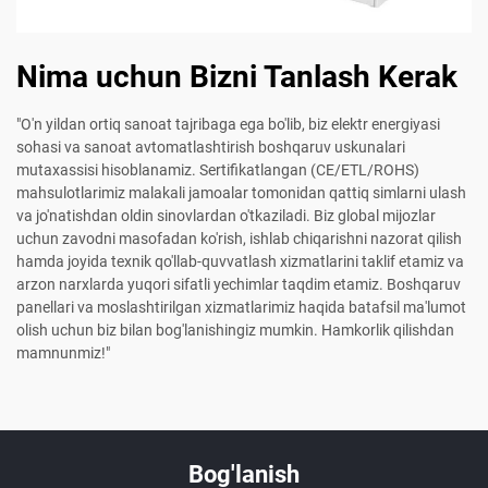
Nima uchun Bizni Tanlash Kerak
"O'n yildan ortiq sanoat tajribaga ega bo'lib, biz elektr energiyasi
sohasi va sanoat avtomatlashtirish boshqaruv uskunalari
mutaxassisi hisoblanamiz. Sertifikatlangan (CE/ETL/ROHS)
mahsulotlarimiz malakali jamoalar tomonidan qattiq simlarni ulash
va jo'natishdan oldin sinovlardan o'tkaziladi. Biz global mijozlar
uchun zavodni masofadan ko'rish, ishlab chiqarishni nazorat qilish
hamda joyida texnik qo'llab-quvvatlash xizmatlarini taklif etamiz va
arzon narxlarda yuqori sifatli yechimlar taqdim etamiz. Boshqaruv
panellari va moslashtirilgan xizmatlarimiz haqida batafsil ma'lumot
olish uchun biz bilan bog'lanishingiz mumkin. Hamkorlik qilishdan
mamnunmiz!"
Bog'lanish