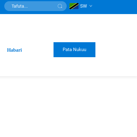
SW
Pata Nukuu
Habari