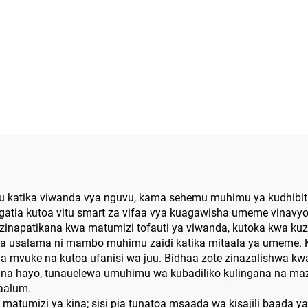
atika viwanda vya nguvu, kama sehemu muhimu ya kudhibiti n
ngatia kutoa vitu smart za vifaa vya kuagawisha umeme vinavyol
a zinapatikana kwa matumizi tofauti ya viwanda, kutoka kwa k
na usalama ni mambo muhimu zaidi katika mitaala ya umeme. 
i ya mvuke na kutoa ufanisi wa juu. Bidhaa zote zinazalishwa k
ja na hayo, tunauelewa umuhimu wa kubadiliko kulingana na mazi
maalum.
 kwa matumizi ya kina; sisi pia tunatoa msaada wa kisajili baad