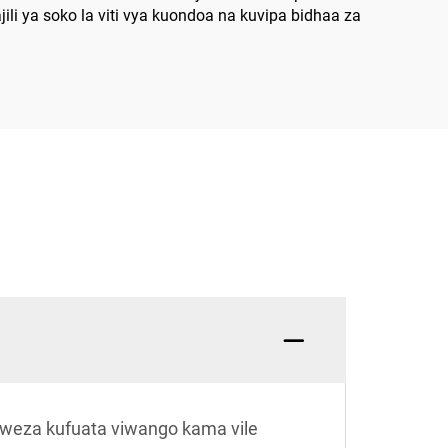
ili ya soko la viti vya kuondoa na kuvipa bidhaa za
naweza kufuata viwango kama vile