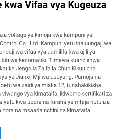
e kwa Vifaa vya Kugeuza
uza voltage ya kimoja kwa kampuni ya
ontrol Co., Ltd. Kampuni yetu ina uungaji wa
undaji wa vifaa vya uamilifu kwa ajili ya
ibiti wa kiotomatiki. Timewa kuanzishwa
katika Jengo la Taifa la Chuo Kikuu cha
laya ya Jianxi, Mji wa Luoyang. Pamoja na
oefu wa zaidi ya miaka 12, tunahakikisha
 viwango vya kimataifa, ikiwemo sertifikati za
 yetu kwa ubora na furaha ya mteja hutuliza
 bora na msaada nchini na kimataifa.