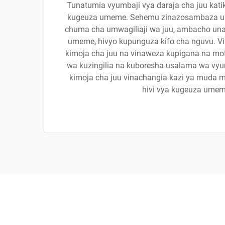
Tunatumia vyumbaji vya daraja cha juu kati
kugeuza umeme. Sehemu zinazosambaza 
chuma cha umwagiliaji wa juu, ambacho un
umeme, hivyo kupunguza kifo cha nguvu. Vif
kimoja cha juu na vinaweza kupigana na mot
wa kuzingilia na kuboresha usalama wa vyum
kimoja cha juu vinachangia kazi ya muda m
hivi vya kugeuza umem