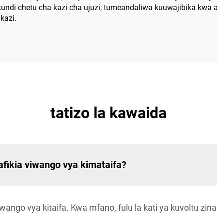
ikundi chetu cha kazi cha ujuzi, tumeandaliwa kuuwajibika kwa aj
kazi.
tatizo la kawaida
afikia viwango vya kimataifa?
wango vya kitaifa. Kwa mfano, fulu la kati ya kuvoltu zi