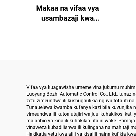
Makaa na vifaa vya
usambazaji kwa
mwenendo na kiungo
cha juu
Vifaa vya kuagawisha umeme vina jukumu muhimu k
Luoyang Bozhi Automatic Control Co., Ltd., tunazi
zetu zimeundwa ili kushughulikia nguvu tofauti n
Tunauelewa kwamba kufanya kazi bila kuvunjika 
vimeundwa ili kutoa utajiri wa juu, kuhakikosi kat
majaribio ya kina ili kuhakikia utajiri wake. Pamo
vinaweza kubadilishwa ili kulingana na mahitaji 
Hakikatia yetu kwa ajili ya kisajili haina kufikia