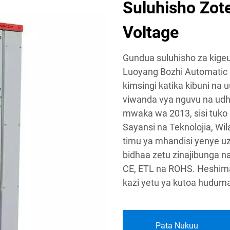
Suluhisho Zot
Voltage
Gundua suluhisho za kige
Luoyang Bozhi Automatic C
kimsingi katika kibuni na u
viwanda vya nguvu na udh
mwaka wa 2013, sisi tuko 
Sayansi na Teknolojia, Wi
timu ya mhandisi yenye uz
bidhaa zetu zinajibunga na
CE, ETL na ROHS. Heshima
kazi yetu ya kutoa huduma
Pata Nukuu