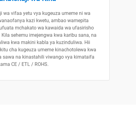
i wa vifaa yetu vya kugeuza umeme ni wa
 wanaofanya kazi kwetu, ambao wamepita
fuata mchakato wa kawaida wa ufasirisho
Kila sehemu imejengwa kwa karibu sana, na
liwa kwa makini kabla ya kuzinduliwa. Hii
a kitu cha kugeuza umeme kinachotolewa kwa
a sawa na kinastahili viwango vya kimataifa
kama CE / ETL / ROHS.