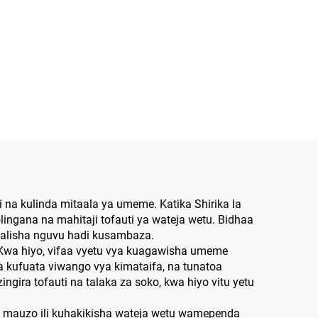
a kulinda mitaala ya umeme. Katika Shirika la
ingana na mahitaji tofauti ya wateja wetu. Bidhaa
uzalisha nguvu hadi kusambaza.
Kwa hiyo, vifaa vyetu vya kuagawisha umeme
wa kufuata viwango vya kimataifa, na tunatoa
ngira tofauti na talaka za soko, kwa hiyo vitu yetu
a ya mauzo ili kuhakikisha wateja wetu wamependa