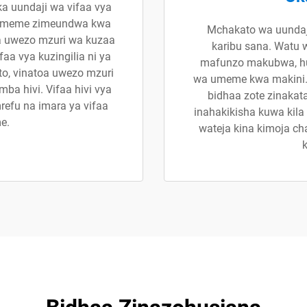
ka uundaji wa vifaa vya
umeme zimeundwa kwa
Mchakato wa uundaj
a uwezo mzuri wa kuzaa
karibu sana. Watu
aa vya kuzingilia ni ya
mafunzo makubwa, hu
o, vinatoa uwezo mzuri
wa umeme kwa makini. 
ba hivi. Vifaa hivi vya
bidhaa zote zinakata
refu na imara ya vifaa
inahakikisha kuwa kil
e.
wateja kina kimoja ch