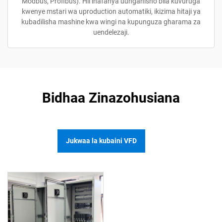
Modbus, Profibus). Hii inafanya uunganisho bila kuvuruga
kwenye mstari wa uproduction automatiki, ikizima hitaji ya
kubadilisha mashine kwa wingi na kupunguza gharama za
uendelezaji.
Bidhaa Zinazohusiana
Jukwaa la kubaini VFD