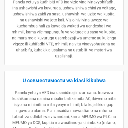
Panelu yetu ya kudhibiti VFD ina vizio vingi vinavyohifadhi.
Ina ushawishi wa kuvuruga, ushawishi wa chini ya voltage,
ushawishi wa zaidi ya sasa, ushawishi wa uzito wa kupita,
na ushawishi wa joto kali. Vizio hivi vina uwezo wa
kuchambua hali za kawaida wakati wa uendeshaji wa
mhimili, kama vile mapungufu ya voltage au sasa ya kupita,
na mara moja kuvuruga usambazaji wa umeme au kulenga
vigezo ili kuhifadhi VFD, mhimili, na vitu vinavyohusiana na
uharibifu, kuhakikia usalama na ustabiliti ya mstari wa
uzalishaji.
U совместимости wa kiasi kikubwa
Panelu yetu ya VFD ina usanidinaji mzuri sana. Inaweza
kushikamana na aina mbalimbali za mita AC, ikiwemo mita
isiyo na mhimili na mita yenye mhimili, bila kujali kio ngapi
nguvu au alama. Pia inasaidia mawasiliano na mfumo
tofauti za udhibiti wa viwandani, kama MFUMO wa PLC na
MFUMO ya DCS, kupitia mawasiliano ya chimbuko (mfano,