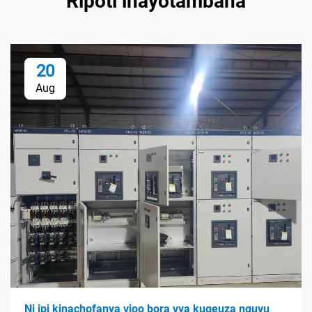
Ripoti inayotambana
20
Aug
Ni ipi kinachofanya vioo bora vya kugeuza nguvu