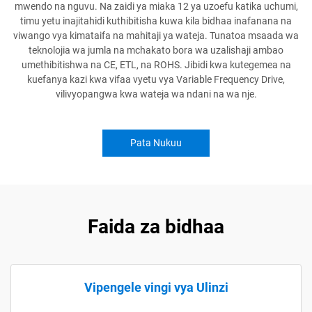
mwendo na nguvu. Na zaidi ya miaka 12 ya uzoefu katika uchumi,
timu yetu inajitahidi kuthibitisha kuwa kila bidhaa inafanana na
viwango vya kimataifa na mahitaji ya wateja. Tunatoa msaada wa
teknolojia wa jumla na mchakato bora wa uzalishaji ambao
umethibitishwa na CE, ETL, na ROHS. Jibidi kwa kutegemea na
kuefanya kazi kwa vifaa vyetu vya Variable Frequency Drive,
vilivyopangwa kwa wateja wa ndani na wa nje.
Pata Nukuu
Faida za bidhaa
Vipengele vingi vya Ulinzi