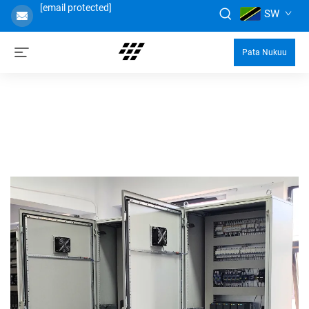
[email protected]
SW
Pata Nukuu