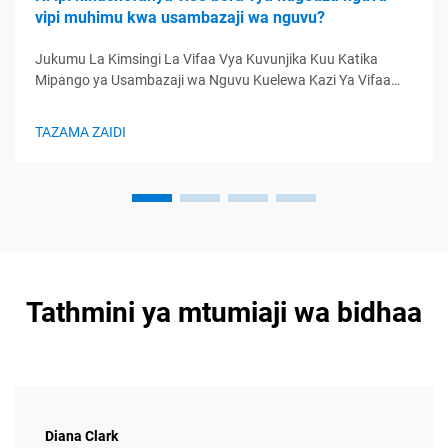
vipi muhimu kwa usambazaji wa nguvu?
Jukumu La Kimsingi La Vifaa Vya Kuvunjika Kuu Katika
Mipango ya Usambazaji wa Nguvu Kuelewa Kazi Ya Vifaa
Vya Kuvunjika Kuu Katika Mipango ya Umeme Vifaa vya
kuvunjika kuu huendesha kama kituo cha udhibiti cha
TAZAMA ZAIDI
mipango ya usambazaji wa nguvu, kudhibiti mhimili ya
umeme kwa kudhibiti, kulinda na...
Tathmini ya mtumiaji wa bidhaa
Diana Clark