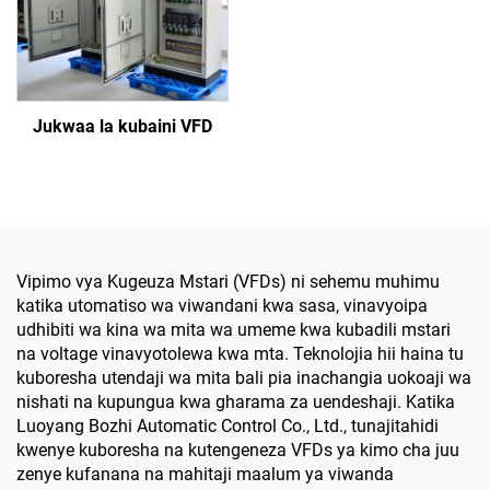
Jukwaa la kubaini VFD
Vipimo vya Kugeuza Mstari (VFDs) ni sehemu muhimu
katika utomatiso wa viwandani kwa sasa, vinavyoipa
udhibiti wa kina wa mita wa umeme kwa kubadili mstari
na voltage vinavyotolewa kwa mta. Teknolojia hii haina tu
kuboresha utendaji wa mita bali pia inachangia uokoaji wa
nishati na kupungua kwa gharama za uendeshaji. Katika
Luoyang Bozhi Automatic Control Co., Ltd., tunajitahidi
kwenye kuboresha na kutengeneza VFDs ya kimo cha juu
zenye kufanana na mahitaji maalum ya viwanda