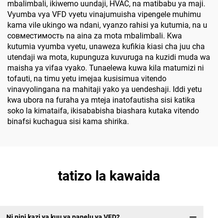
mbalimbali, ikiwemo uundaji, HVAC, na matibabu ya maji.
Vyumba vya VFD vyetu vinajumuisha vipengele muhimu
kama vile ukingo wa ndani, vyanzo rahisi ya kutumia, na u
совместимость na aina za mota mbalimbali. Kwa
kutumia vyumba vyetu, unaweza kufikia kiasi cha juu cha
utendaji wa mota, kupunguza kuvuruga na kuzidi muda wa
maisha ya vifaa vyako. Tunaelewa kuwa kila matumizi ni
tofauti, na timu yetu imejaa kusisimua vitendo
vinavyolingana na mahitaji yako ya uendeshaji. Iddi yetu
kwa ubora na furaha ya mteja inatofautisha sisi katika
soko la kimataifa, ikisababisha biashara kutaka vitendo
binafsi kuchagua sisi kama shirika.
tatizo la kawaida
Ni nini kazi ya kuu ya panelu ya VFD?