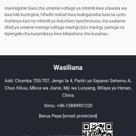
Inaoregister kiasi cha umeme/voltage ya mhimili kwa utawala wa
kasi bila kuzingiria, hifadhi nishati kwa kulinganisha kasi na uzito.
Inafanya kazi na mhimili ya induction/synchronous, ina usalama
dhidi ya umeme mwingi/voltage mwingi/joto mwingi, pamoja na
kipengele cha kusambaza kwa kibiashara cha kusahau.
Wasiliana
Add: Chumba 705/707, Jengo la 4, Pariki ya Sayansi Sehemu A,
Chuo Kikuu, Mkoa wa Jianxi, Mji wa Luoyang, Wilaya ya Henan,
China
Simu:
+86-13849901220
Barua Pepe:
[email protected]