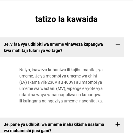
tatizo la kawaida
Je, vifaa vya udhibiti wa umeme vinaweza kupangwa
kwa mahitaji fulani ya voltage?
Ndiyo, inaweza kubuniwa ili kujibu mahitaji ya
umeme. Je ya maombi ya umeme wa chini
(LV) (kama vile 230V au 400V) au maombi ya
umeme wa wastani (MV), vipengele vyote vya
ndani na waya yanachaguliwa na kupangwa
ili kulingana na ngazi ya umeme inayohitajika.
Je, pane ya udhibiti wa umeme inahakikisha usalama
wa muhamishi jinsi gani?