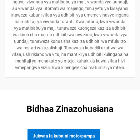
nguvu, viwanda vya matibabu ya maji, viwanda vya uundaji,
au viwanda vya utomati wa majengo, timu yetu ya kisayansi
inaweza kubuni vifaa vya udhibiti vya umeme vinavyolingana
na mahitaji ya viwanda tofauti. Kwa mfano, kwa viwanda
vya matibabu ya maji, tunaweza kuongeza kazi za udhibiti
wa kimo cha maji na udhibiti wa mwendo; kwa viwanda vya
uundaji, tunaweza kuhusisha kazi za udhibiti wa mfululizo
wa mstari wa uzalishaji. Tunaweza kubadili ukubwa wa
vifaa, ushirikiano wa vitu, na mantiki ya udhibiti kulingana na
mahitaji ya mchakato ya mteja, kuhakikia kuwa vifaa hivi
vimepangwa vizuri kwa kipengele cha matumizi ya mteja.
Bidhaa Zinazohusiana
Jukwaa la kubaini moto/pumpa