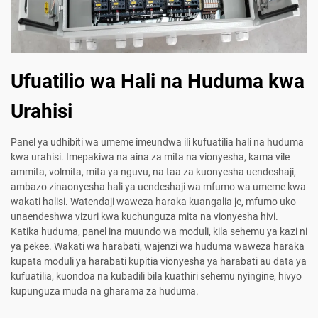
Ufuatilio wa Hali na Huduma kwa
Urahisi
Panel ya udhibiti wa umeme imeundwa ili kufuatilia hali na huduma
kwa urahisi. Imepakiwa na aina za mita na vionyesha, kama vile
ammita, volmita, mita ya nguvu, na taa za kuonyesha uendeshaji,
ambazo zinaonyesha hali ya uendeshaji wa mfumo wa umeme kwa
wakati halisi. Watendaji waweza haraka kuangalia je, mfumo uko
unaendeshwa vizuri kwa kuchunguza mita na vionyesha hivi.
Katika huduma, panel ina muundo wa moduli, kila sehemu ya kazi ni
ya pekee. Wakati wa harabati, wajenzi wa huduma waweza haraka
kupata moduli ya harabati kupitia vionyesha ya harabati au data ya
kufuatilia, kuondoa na kubadili bila kuathiri sehemu nyingine, hivyo
kupunguza muda na gharama za huduma.