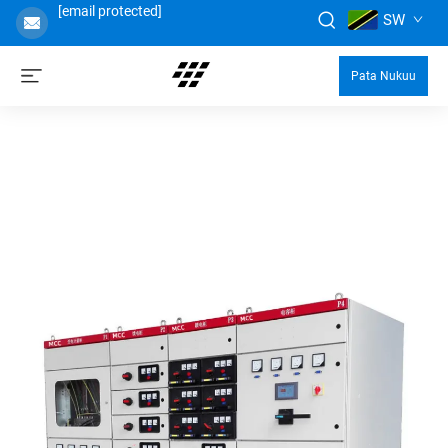
[email protected]
SW
Pata Nukuu