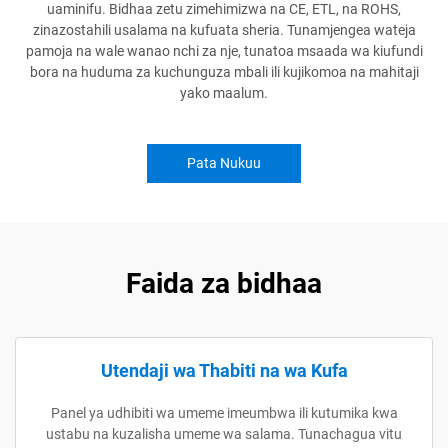
uaminifu. Bidhaa zetu zimehimizwa na CE, ETL, na ROHS,
zinazostahili usalama na kufuata sheria. Tunamjengea wateja
pamoja na wale wanao nchi za nje, tunatoa msaada wa kiufundi
bora na huduma za kuchunguza mbali ili kujikomoa na mahitaji
yako maalum.
Pata Nukuu
Faida za bidhaa
Utendaji wa Thabiti na wa Kufa
Panel ya udhibiti wa umeme imeumbwa ili kutumika kwa
ustabu na kuzalisha umeme wa salama. Tunachagua vitu