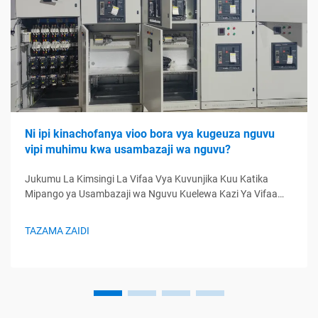
Ni ipi kinachofanya vioo bora vya kugeuza nguvu
vipi muhimu kwa usambazaji wa nguvu?
Jukumu La Kimsingi La Vifaa Vya Kuvunjika Kuu Katika
Mipango ya Usambazaji wa Nguvu Kuelewa Kazi Ya Vifaa
Vya Kuvunjika Kuu Katika Mipango ya Umeme Vifaa vya
kuvunjika kuu huendesha kama kituo cha udhibiti cha
TAZAMA ZAIDI
mipango ya usambazaji wa nguvu, kudhibiti mhimili ya
umeme kwa kudhibiti, kulinda na...