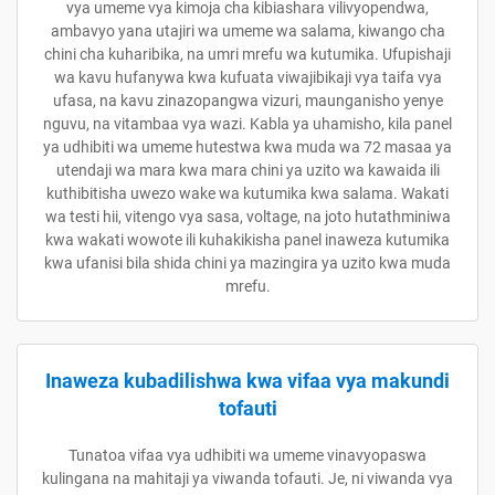
vya umeme vya kimoja cha kibiashara vilivyopendwa,
ambavyo yana utajiri wa umeme wa salama, kiwango cha
chini cha kuharibika, na umri mrefu wa kutumika. Ufupishaji
wa kavu hufanywa kwa kufuata viwajibikaji vya taifa vya
ufasa, na kavu zinazopangwa vizuri, maunganisho yenye
nguvu, na vitambaa vya wazi. Kabla ya uhamisho, kila panel
ya udhibiti wa umeme hutestwa kwa muda wa 72 masaa ya
utendaji wa mara kwa mara chini ya uzito wa kawaida ili
kuthibitisha uwezo wake wa kutumika kwa salama. Wakati
wa testi hii, vitengo vya sasa, voltage, na joto hutathminiwa
kwa wakati wowote ili kuhakikisha panel inaweza kutumika
kwa ufanisi bila shida chini ya mazingira ya uzito kwa muda
mrefu.
Inaweza kubadilishwa kwa vifaa vya makundi
tofauti
Tunatoa vifaa vya udhibiti wa umeme vinavyopaswa
kulingana na mahitaji ya viwanda tofauti. Je, ni viwanda vya