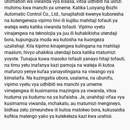
utomation wa viwanda vya kisasa, vitoa udhibiti na ulinzi
muhimu kwa manchi ya umeme. Katika Luoyang Bozhi
Automatic Control Co., Ltd., tunajitahidi kwenye kuboresha
na kutengeneza vipimo hivi ili kujibu mahitaji tofauti ya
wateja wetu katika viwanda tofauti. Vipimo vyetu
vinajengwa na teknolojia ya juu ili kuhakikisha utendaji
bora, kupunguza muda wa kutosha na kuongeza
uzalishaji. Kila kipimo kinajengwa kulingana na mahitaji
maalum, hivyo uhakikia utendaji bora katika matumizi
yoyote. Tunajua kuwa masoko tofauti yanayo hitaji tofauti,
na timu yetu inafanya kazi pamoja na wateja ili kutoa
mafunzo yenye kufaa yanayolingana na viwango vya
kimataifa. Na kuzingatia ubora, usalama, na ubunifu,
vipimo vyetu vya udhibiti wa manchi ya umeme
vimejengwa ili kusimamia mazingira ya viwanda, vitoa
huduma ya kudumu na ya kufaisha. Je, unahitaji vifaa vya
kusimamia viwanda, mchakato, au matumizi mengineyo,
bidhaa zetu zimeundwa ili kutoa matokeo bora, kukusaidia
kufikia malengo yako ya kutekeleza kazi kwa urahisi.