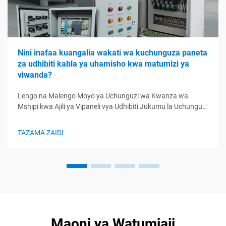
Nini inafaa kuangalia wakati wa kuchunguza paneta
za udhibiti kabla ya uhamisho kwa matumizi ya
viwanda?
Lengo na Malengo Moyo ya Uchunguzi wa Kwanza wa
Mshipi kwa Ajili ya Vipaneli vya Udhibiti Jukumu la Uchunguzi
wa Kwanza wa Mshipi katika Kuhakikia Kifanya Kifanya
Vipaneli ya Udhibiti Uchunguzi wa kwanza wa mshipi ni kwa
TAZAMA ZAIDI
msingi fursa ya mwisho ya kugundua matatizo ya ubora
kabla ya viwandani hivyo industr...
Maoni ya Watumiaji