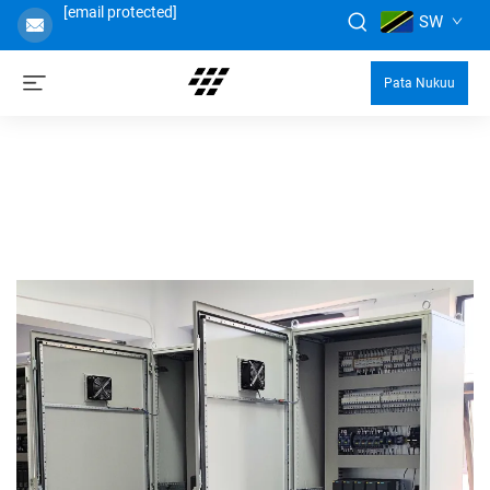
[email protected]
SW
Pata Nukuu