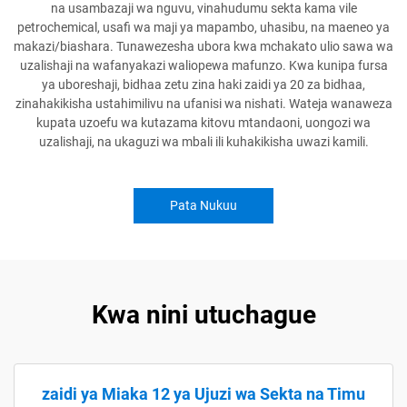
na usambazaji wa nguvu, vinahudumu sekta kama vile
petrochemical, usafi wa maji ya mapambo, uhasibu, na maeneo ya
makazi/biashara. Tunawezesha ubora kwa mchakato ulio sawa wa
uzalishaji na wafanyakazi waliopewa mafunzo. Kwa kunipa fursa
ya uboreshaji, bidhaa zetu zina haki zaidi ya 20 za bidhaa,
zinahakikisha ustahimilivu na ufanisi wa nishati. Wateja wanaweza
kupata uzoefu wa kutazama kitovu mtandaoni, uongozi wa
uzalishaji, na ukaguzi wa mbali ili kuhakikisha uwazi kamili.
Pata Nukuu
Kwa nini utuchague
zaidi ya Miaka 12 ya Ujuzi wa Sekta na Timu