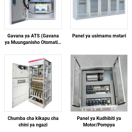
Gavana ya ATS (Gavana
Panel ya usimamu mstari
ya Muunganisho Otomatiki
wa Tawanyiko)
Chumba cha kikapu cha
Panel ya Kudhibiti ya
chini ya ngazi
Motor/Pompya