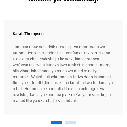
Sarah Thompson
Tununua ubao wa udhibiti kwa ajili ya mradi wetu wa
automation ya viwandani, na umefanya kazi vizuri sana.
Kiolesura cha uendeshaji kiko wazi, kinachofanya
wafanyakazi wetu kuanza kwa urahisi. Bidhaa ni imara,
bila vibadilisho baada ya muda wa miezi mingi ya
matumizi. Wakati tulipokutana na tatizo dogo la usanidi,
timu ya kiufundi ilijibu haraka na kutatua kwa huduma ya
mbali. Huduma za kuangalia kitovu na uchunguzi wa
uzalishaji kabla ya kununua pia zimefanya tuweze kujua
mabadiliko ya uzalishaji kwa undani.