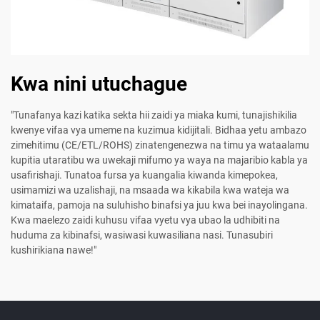
Kwa nini utuchague
"Tunafanya kazi katika sekta hii zaidi ya miaka kumi, tunajishikilia
kwenye vifaa vya umeme na kuzimua kidijitali. Bidhaa yetu ambazo
zimehitimu (CE/ETL/ROHS) zinatengenezwa na timu ya wataalamu
kupitia utaratibu wa uwekaji mifumo ya waya na majaribio kabla ya
usafirishaji. Tunatoa fursa ya kuangalia kiwanda kimepokea,
usimamizi wa uzalishaji, na msaada wa kikabila kwa wateja wa
kimataifa, pamoja na suluhisho binafsi ya juu kwa bei inayolingana.
Kwa maelezo zaidi kuhusu vifaa vyetu vya ubao la udhibiti na
huduma za kibinafsi, wasiwasi kuwasiliana nasi. Tunasubiri
kushirikiana nawe!"