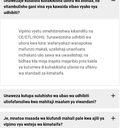
Unawezaje kusaidia kuhakikisha ubora wa bidhaa, na
vitambulisho gani vina vya kawaida vibao vyako vya
udhibiti?
Vipimo vyetu vimehitimishwa kikamilifu na
CE/ETL/ROHS. Tunawezesha udhibiti wa
ubora kwa kina: wafanyakazi wanapokea
mafunzo makali, uzalishaji unaofuata
mchakato ulio sawa wa uwasilishaji, na
bidhaa kila moja inapita majaribio yote kabla
ya kutumwa ili kuhakikisha ufanisi na ufikivu
wa standadi za kimataifa.
Unaweza kutupa suluhisho wa ubao wa udhibiti
uliofafanuliwa kwa mahitaji maalum ya viwandani?
Je, mnatoa msaada wa kiufundi mahali pale kwa ajili ya
vipimo vya wateja wa kimataifa?