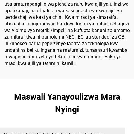
usalama, mpangilio wa picha za nuru kwa ajili ya ulinzi wa
upatikanaji, na ufuatiliaji wa kasi unaolizwa kwa ajili ya
uendeshaji wa kasi ya chini. Kwa miradi ya kimataifa,
uboreshaji unajumuisha hati kwa lugha ya mitaa, uchaguzi
wa vipimo vya metriki/impeli, na kufuata kanuni za umeme
za mitaa ikiwa ni pamoja na NEC, IEC, au standadi za GB.
Ili kupokea barua pepe zenye taarifa za teknolojia kwa
undani na bei kulingana na matumizi, tunashauri kwamba
mwapishe timu yetu ya teknolojia kwa mahitaji yako ya
mradi kwa ajili ya tathmini kamili.
Maswali Yanayoulizwa Mara
Nyingi