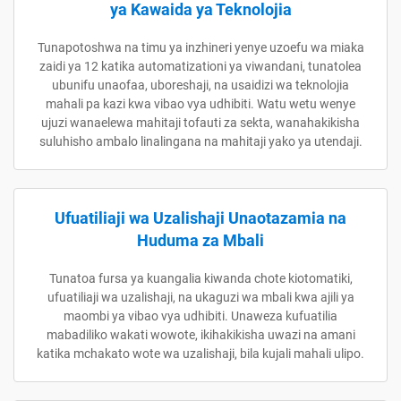
ya Kawaida ya Teknolojia
Tunapotoshwa na timu ya inzhineri yenye uzoefu wa miaka
zaidi ya 12 katika automatizationi ya viwandani, tunatolea
ubunifu unaofaa, uboreshaji, na usaidizi wa teknolojia
mahali pa kazi kwa vibao vya udhibiti. Watu wetu wenye
ujuzi wanaelewa mahitaji tofauti za sekta, wanahakikisha
suluhisho ambalo linalingana na mahitaji yako ya utendaji.
Ufuatiliaji wa Uzalishaji Unaotazamia na
Huduma za Mbali
Tunatoa fursa ya kuangalia kiwanda chote kiotomatiki,
ufuatiliaji wa uzalishaji, na ukaguzi wa mbali kwa ajili ya
maombi ya vibao vya udhibiti. Unaweza kufuatilia
mabadiliko wakati wowote, ikihakikisha uwazi na amani
katika mchakato wote wa uzalishaji, bila kujali mahali ulipo.