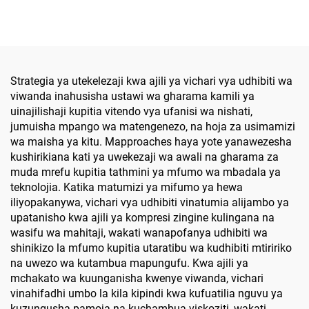
Strategia ya utekelezaji kwa ajili ya vichari vya udhibiti wa
viwanda inahusisha ustawi wa gharama kamili ya
uinajilishaji kupitia vitendo vya ufanisi wa nishati,
jumuisha mpango wa matengenezo, na hoja za usimamizi
wa maisha ya kitu. Mapproaches haya yote yanawezesha
kushirikiana kati ya uwekezaji wa awali na gharama za
muda mrefu kupitia tathmini ya mfumo wa mbadala ya
teknolojia. Katika matumizi ya mifumo ya hewa
iliyopakanywa, vichari vya udhibiti vinatumia alijambo ya
upatanisho kwa ajili ya kompresi zingine kulingana na
wasifu wa mahitaji, wakati wanapofanya udhibiti wa
shinikizo la mfumo kupitia utaratibu wa kudhibiti mtiririko
na uwezo wa kutambua mapungufu. Kwa ajili ya
mchakato wa kuunganisha kwenye viwanda, vichari
vinahifadhi umbo la kila kipindi kwa kufuatilia nguvu ya
kuzungusha pamoja na kuchambua viskoziti, wakati