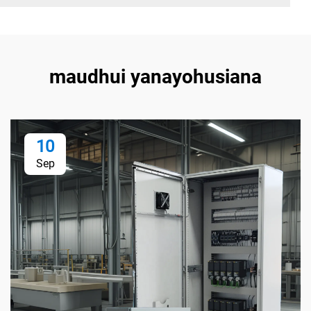
maudhui yanayohusiana
10
Sep