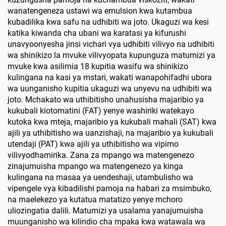
wanatengeneza ustawi wa emulsion kwa kutambua
kubadilika kwa safu na udhibiti wa joto. Ukaguzi wa kesi
katika kiwanda cha ubani wa karatasi ya kifurushi
unavyoonyesha jinsi vichari vya udhibiti vilivyo na udhibiti
wa shinikizo la mvuke vilivyopata kupunguza matumizi ya
mvuke kwa asilimia 18 kupitia wasifu wa shinikizo
kulingana na kasi ya mstari, wakati wanapohifadhi ubora
wa uunganisho kupitia ukaguzi wa unyevu na udhibiti wa
joto. Mchakato wa uthibitisho unahusisha majaribio ya
kukubali kiotomatini (FAT) yenye washiriki watekayo
kutoka kwa mteja, majaribio ya kukubali mahali (SAT) kwa
ajili ya uthibitisho wa uanzishaji, na majaribio ya kukubali
utendaji (PAT) kwa ajili ya uthibitisho wa vipimo
vilivyodhamirika. Zana za mpango wa matengenezo
zinajumuisha mpango wa matengenezo ya kinga
kulingana na masaa ya uendeshaji, utambulisho wa
vipengele vya kibadilishi pamoja na habari za msimbuko,
na maelekezo ya kutatua matatizo yenye mchoro
uliozingatia dalili. Matumizi ya usalama yanajumuisha
muunganisho wa kilindio cha mpaka kwa watawala wa