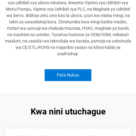
vya udhibiti vya ubora mkubwa, ikiwemo Vipimo vya Udhibiti vya
Moto/Pampu, Vipimo vya Udhibiti vya PLC, na Maghala ya Udhibiti
wa Servo. Bidhaa zetu zina bao la ubora, uzuri wa miaka mingi, na
tekni za uwasilishaji bora. Zimetumika kwa wingi katika madini,
mstari wa uanuaji wa chakula/mazoea, HVAC, maghala ya baridi,
na mashine za uvimbo. Tunatoa huduma za OEM/ODM, mikakati
maalum, na usaidizi wa teknolojia wa haraka, pamoja na ushuhuda
wa CE/ETL/ROHS na majaribio yasiyo na kifani kabla ya
usafirishaji.
Pata Nukuu
Kwa nini utuchague