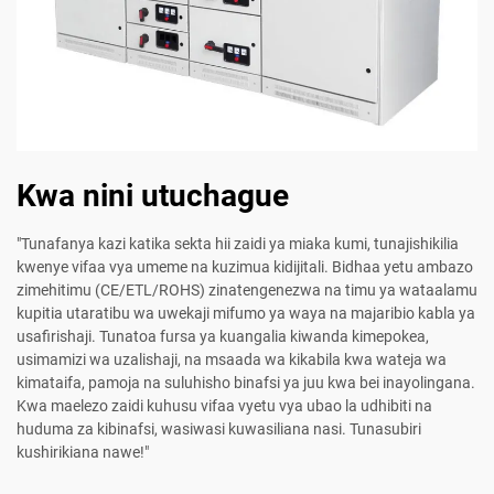
Kwa nini utuchague
"Tunafanya kazi katika sekta hii zaidi ya miaka kumi, tunajishikilia
kwenye vifaa vya umeme na kuzimua kidijitali. Bidhaa yetu ambazo
zimehitimu (CE/ETL/ROHS) zinatengenezwa na timu ya wataalamu
kupitia utaratibu wa uwekaji mifumo ya waya na majaribio kabla ya
usafirishaji. Tunatoa fursa ya kuangalia kiwanda kimepokea,
usimamizi wa uzalishaji, na msaada wa kikabila kwa wateja wa
kimataifa, pamoja na suluhisho binafsi ya juu kwa bei inayolingana.
Kwa maelezo zaidi kuhusu vifaa vyetu vya ubao la udhibiti na
huduma za kibinafsi, wasiwasi kuwasiliana nasi. Tunasubiri
kushirikiana nawe!"