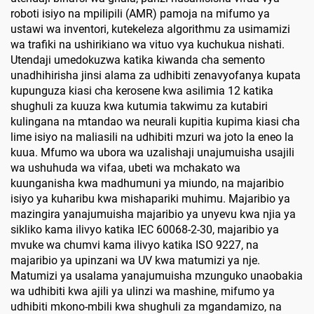
roboti isiyo na mpilipili (AMR) pamoja na mifumo ya
ustawi wa inventori, kutekeleza algorithmu za usimamizi
wa trafiki na ushirikiano wa vituo vya kuchukua nishati.
Utendaji umedokuzwa katika kiwanda cha semento
unadhihirisha jinsi alama za udhibiti zenavyofanya kupata
kupunguza kiasi cha kerosene kwa asilimia 12 katika
shughuli za kuuza kwa kutumia takwimu za kutabiri
kulingana na mtandao wa neurali kupitia kupima kiasi cha
lime isiyo na maliasili na udhibiti mzuri wa joto la eneo la
kuua. Mfumo wa ubora wa uzalishaji unajumuisha usajili
wa ushuhuda wa vifaa, ubeti wa mchakato wa
kuunganisha kwa madhumuni ya miundo, na majaribio
isiyo ya kuharibu kwa mishapariki muhimu. Majaribio ya
mazingira yanajumuisha majaribio ya unyevu kwa njia ya
sikliko kama ilivyo katika IEC 60068-2-30, majaribio ya
mvuke wa chumvi kama ilivyo katika ISO 9227, na
majaribio ya upinzani wa UV kwa matumizi ya nje.
Matumizi ya usalama yanajumuisha mzunguko unaobakia
wa udhibiti kwa ajili ya ulinzi wa mashine, mifumo ya
udhibiti mkono-mbili kwa shughuli za mgandamizo, na