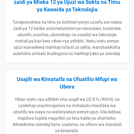
zaidi ya Miaka 12 ya Ujuzi wa Sekta na Timu
ya Kawaida ya Teknolojia
Tunapotoshwa na timu ya inzhineri yenye uzoefu wa miaka
zaidi ya 12 katika automatizationi ya viwandani, tunatolea
ubunifu unaofaa, uboreshaji, na usaidizi wa teknolojia
mahali pa kazi kwa vibao vya udhibiti. Watu wetu wenye
ujuzi wanaelewa mahitaji tofauti za sekta, wanahakikisha
suluhisho ambalo linalingana na mahitaji yako ya utendaji.
Usajili wa Kimataifa na Ufuatilio Mfupi wa
Ubora
Vibao vyetu vya udhibiti vina usajili wa CE/ETL/ROHS, na
uzalishaji unachongezwa na mchakato mwafaka wa
ubunifu wa waya na wafanyakazi wenye ujuzi. Kila bidhaa
inapitwa kupitia majaribio ya kina kabla ya uhamisho,
ikihakikisha utendaji bora, usalama, na ufikivu wa standadi
za kimataifa.