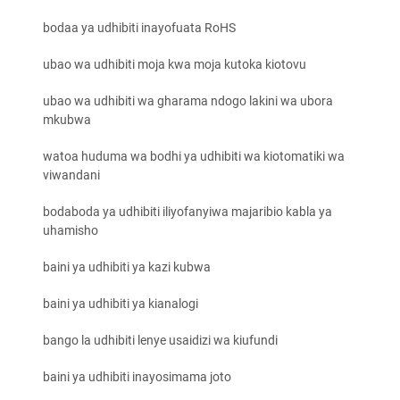
bodaa ya udhibiti inayofuata RoHS
ubao wa udhibiti moja kwa moja kutoka kiotovu
ubao wa udhibiti wa gharama ndogo lakini wa ubora
mkubwa
watoa huduma wa bodhi ya udhibiti wa kiotomatiki wa
viwandani
bodaboda ya udhibiti iliyofanyiwa majaribio kabla ya
uhamisho
baini ya udhibiti ya kazi kubwa
baini ya udhibiti ya kianalogi
bango la udhibiti lenye usaidizi wa kiufundi
baini ya udhibiti inayosimama joto