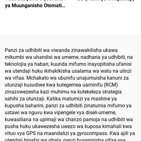
ya Muunganisho Otomatiki
wa Tawanyiko)
Panzi za udhibiti wa viwanda zinawakilisha ukawa
mikumbi wa uhandisi wa umeme, nadharia ya udhibiti, na
teknolojia ya habari, kuunda mifumo inayopitisha ufanisi
wa utendaji huku ikihakikisha usalama wa watu na ulinzi
wa vifaa. Mchakato wa ubunifu unajumuisha kanuni za
utunzaji kusudiwe kwa kutegemea uaminifu (RCM)
zinazowezesha kazi muhimu na kutekeleza strategia
sahihi za utunzaji. Katika matumizi ya mashine ya
kupusha baharini, panzi za udhibiti zinatumia mifumo ya
ustawi wa nguvu kwa vipengele vya diseli-umeme,
kuwasiliana na upimaji wa chanzo pamoja na udhibiti wa
pusha huku ukawezesha uwezo wa kuposa kimahali kwa
vituo vya GPS na maandalizi ya gyrocompass. Kwa ajili ya
utendaji binafsi wa ghala, panzi husanisisha vifaa vya