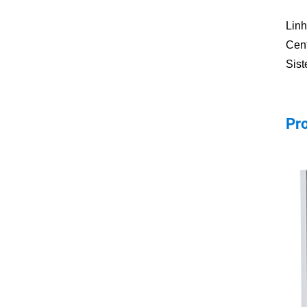
Linh
Cen
Sis
Pr