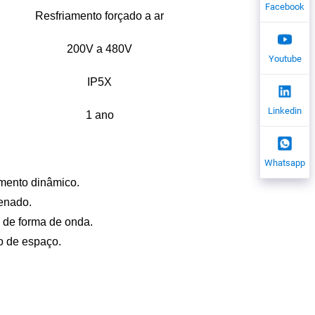
Facebook
Resfriamento forçado a ar
200V a 480V
Youtube
IP5X
Linkedin
1 ano
Whatsapp
imento dinâmico.
enado.
e de forma de onda.
o de espaço.