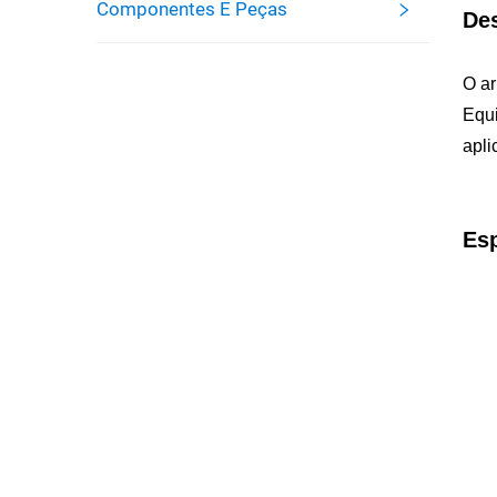
Componentes E Peças
Des
O ar
Equi
apli
Esp