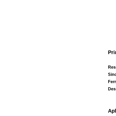
Pri
Res
Sin
Fer
Des
Apl