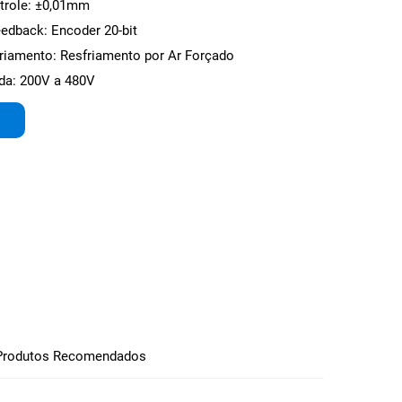
ntrole: ±0,01mm
edback: Encoder 20-bit
riamento: Resfriamento por Ar Forçado
da: 200V a 480V
Produtos Recomendados