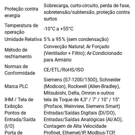
Sobrecarga, curto-circuito, perda de fase,
Proteção contra
sobretensão/subtensão, proteção contra
energia
surtos
Temperatura de
-10°C a +55°C
operação
Umidade Relativa
5 % a 95 % (sem condensação)
Convecção Natural; Ar Forçado
Método de
(Ventilador + Filtro); Ar-Condicionado
resfriamento
para Armário
Normas de
CE/ETL/RoHS/ISO
Conformidade
Siemens (S7-1200/1500), Schneider
Marca PLC
(Modicon), Rockwell (Allen-Bradley),
Mitsubishi, Delta, Omron e outros
IHM / Tela de
tela de Toque de 4,3" / 7" / 10" / 15"
Exibição
(Proface, Weinview, Siemens Smart)
Pontos de
Entradas/Saídas Digitais (DI/DO),
Entrada/Saída
Entradas/Saídas Analógicas (AI/AO),
(I/O)
Contagem de Alta Velocidade
Porta de
Profinet, Ethernet/IP, Modbus-TCP,