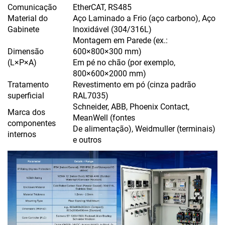
Comunicação
EtherCAT, RS485
Material do
Aço Laminado a Frio (aço carbono), Aço
Gabinete
Inoxidável (304/316L)
Montagem em Parede (ex.:
Dimensão
600×800×300 mm)
(L×P×A)
Em pé no chão (por exemplo,
800×600×2000 mm)
Tratamento
Revestimento em pó (cinza padrão
superficial
RAL7035)
Schneider, ABB, Phoenix Contact,
Marca dos
MeanWell (fontes
componentes
De alimentação), Weidmuller (terminais)
internos
e outros