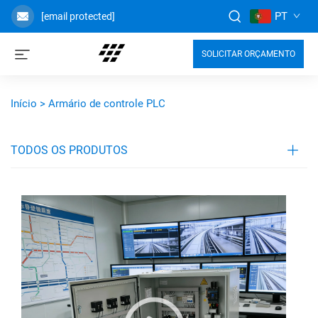
PT
[email protected]
SOLICITAR ORÇAMENTO
Início >
Armário de controle PLC
TODOS OS PRODUTOS