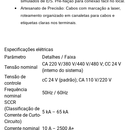
simulados de E/S. Pré-fiação para conexão fácil no local.
Artesanato de Precisão:
Cabos com marcação a laser,
roteamento organizado em canaletas para cabos e
etiquetas claras nos terminais.
Especificações elétricas
Parâmetro
Detalhes / Faixa
CA 220 V/380 V/440 V/480 V; CC 24 V
Tensão nominal
(interno do sistema)
Tensão de
cC 24 V (padrão); CA 110 V/220 V
controle
Frequência
50Hz / 60Hz
nominal
SCCR
(Classificação de
5 kA – 65 kA
Corrente de Curto-
Circuito)
Corrente nominal
10 A – 2500 A+