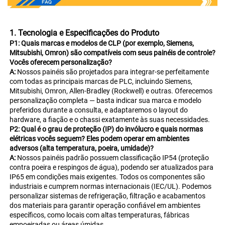
1. Tecnologia e Especificações do Produto 
P1: 
Quais marcas e modelos de CLP (por exemplo, Siemens, 
Mitsubishi, Omron) são compatíveis com seus painéis de controle? 
Vocês oferecem personalização? 
A: 
Nossos painéis são projetados para integrar-se perfeitamente 
com todas as principais marcas de PLC, incluindo Siemens, 
Mitsubishi, Omron, Allen-Bradley (Rockwell) e outras. Oferecemos 
personalização completa — basta indicar sua marca e modelo 
preferidos durante a consulta, e adaptaremos o layout do 
hardware, a fiação e o chassi exatamente às suas necessidades. 
P2: Qual é o grau de proteção (IP) do invólucro e quais normas 
elétricas vocês seguem? Eles podem operar em ambientes 
adversos (alta temperatura, poeira, umidade)? 
A: 
Nossos painéis padrão possuem classificação IP54 (proteção 
contra poeira e respingos de água), podendo ser atualizados para 
IP65 em condições mais exigentes. Todos os componentes são 
industriais e cumprem normas internacionais (IEC/UL). Podemos 
personalizar sistemas de refrigeração, filtração e acabamentos 
dos materiais para garantir operação confiável em ambientes 
específicos, como locais com altas temperaturas, fábricas 
empoeiradas ou áreas úmidas. 