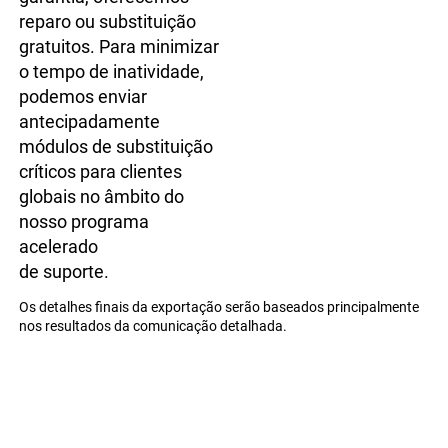
reparo ou substituição 
gratuitos. Para minimizar 
o tempo de inatividade, 
podemos enviar 
antecipadamente 
módulos de substituição 
críticos para clientes 
globais no âmbito do 
nosso programa 
acelerado 
de suporte. 
Os detalhes finais da exportação serão baseados principalmente 
nos resultados da comunicação detalhada. 
Com mais de 13 anos de experiência em automação industrial e 
sistemas de controle, nossa empresa consolidou-se como um 
fabricante líder OEM/ODM, atendendo clientes em mais de 60 