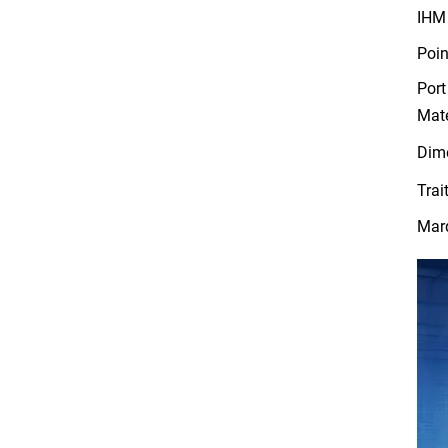
IHM 
Poin
Por
Maté
Dim
Trai
Mar