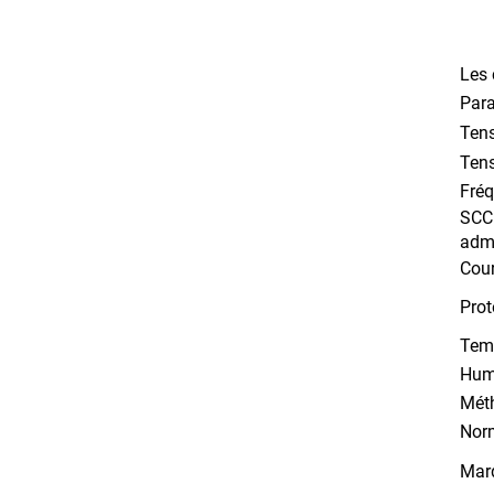
Les 
Par
Ten
Ten
Fré
SCCR
admi
Cou
Prot
Tem
Humi
Méth
Nor
Mar