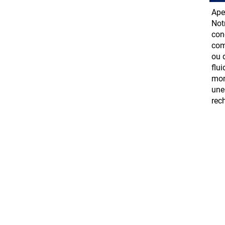
Ape
Not
conç
com
ou 
flu
mon
une
rec