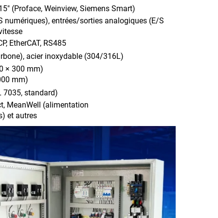
 / 15" (Proface, Weinview, Siemens Smart)
S numériques), entrées/sorties analogiques (E/S
vitesse
CP, EtherCAT, RS485
carbone), acier inoxydable (304/316L)
00 × 300 mm)
2000 mm)
L 7035, standard)
t, MeanWell (alimentation
s) et autres