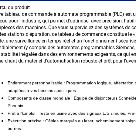
rçu du produit
re tableau de commande à automate programmable (PLC) est un
ue pour l'industrie, qui permet d'optimiser avec précision, fiabili
plexes des machines. Que vous supervisiez des systèmes de con
des stations d'épuration, ce tableau de commande constitue le « 
ide, une surveillance en temps réel et un fonctionnement sécur
dialement (y compris des automates programmables Siemens, All
 stabilité inégalée dans des environnements exigeants, ce qui en f
herchant du matériel d'automatisation robuste et prêt pour l'aveni
Entièrement personnalisable :
Programmation logique, affectation d
adaptées à vos besoins spécifiques.
Composants de classe mondiale :
Équipé de disjoncteurs Schneide
Phoenix.
Prêt à l'Emploi :
Testé en usine avec des signaux E/S simulés. Pré-c
Exécution précise :
Câbles marqués au laser, acheminement soigné 
bornes.