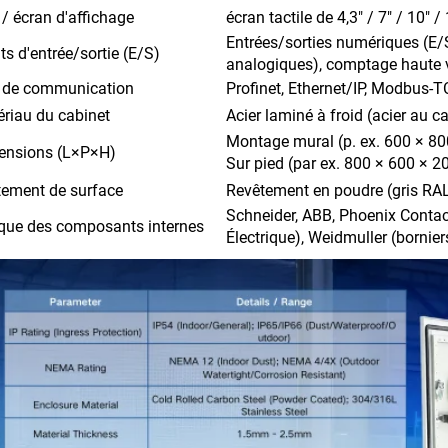
/ écran d'affichage
écran tactile de 4,3" / 7" / 10"
Entrées/sorties numériques (E/
ts d'entrée/sortie (E/S)
analogiques), comptage haute 
t de communication
Profinet, Ethernet/IP, Modbus-T
riau du cabinet
Acier laminé à froid (acier au 
Montage mural (p. ex. 600 × 8
ensions (L×P×H)
Sur pied (par ex. 800 × 600 × 
tement de surface
Revêtement en poudre (gris RA
Schneider, ABB, Phoenix Contac
que des composants internes
Électrique), Weidmuller (bornier