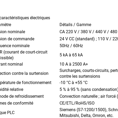
caractéristiques électriques
amètre
Détails / Gamme
sion nominale
CA 220 V / 380 V / 440 V / 480 
sion de commande
24 V CC (standard) ; 110 V / 2
quence nominale
50Hz / 60Hz
 (courant de court-circuit
5 kA à 65 kA
ssible)
rant nominal
10 A à 2500 A+
Surcharges, courts-circuits, per
ection contre la surtension
contre les surtensions
pérature de fonctionnement
-10 °C à +55 °C
dité relative
5 % à 95 % (sans condensation
ode de refroidissement
Convection naturelle ; air forcé (
mes de conformité
CE/ETL/RoHS/ISO
Siemens (S7-1200/1500), Schnei
que PLC
Mitsubishi, Delta, Omron, etc.