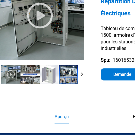
Répartition 
Électriques
Tableau de com
1500, armoire d
pour les station
industrielles
16016532
Spu:
Demande
d'information
Aperçu