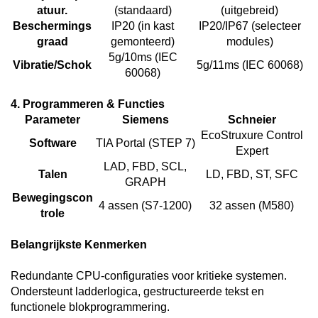
atuur.
(standaard)
(uitgebreid)
Beschermings
IP20 (in kast
IP20/IP67 (selecteer
graad
gemonteerd)
modules)
5g/10ms (IEC
Vibratie/Schok
5g/11ms (IEC 60068)
60068)
4. Programmeren & Functies
Parameter
Siemens
Schneier
EcoStruxure Control
Software
TIA Portal (STEP 7)
Expert
LAD, FBD, SCL,
Talen
LD, FBD, ST, SFC
GRAPH
Bewegingscon
4 assen (S7-1200)
32 assen (M580)
trole
Belangrijkste Kenmerken
Redundante CPU-configuraties voor kritieke systemen.
Ondersteunt ladderlogica, gestructureerde tekst en
functionele blokprogrammering.