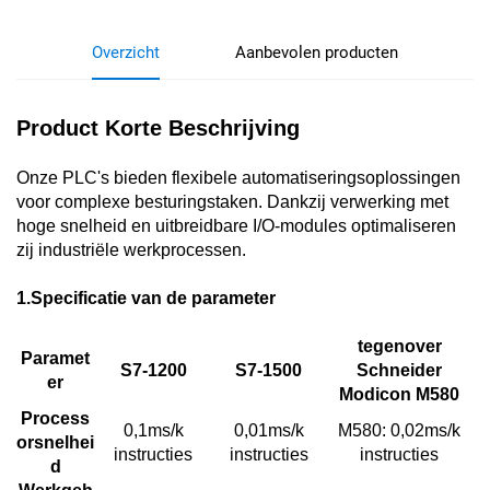
Overzicht
Aanbevolen producten
Product Korte Beschrijving
Onze PLC's bieden flexibele automatiseringsoplossingen
voor complexe besturingstaken. Dankzij verwerking met
hoge snelheid en uitbreidbare I/O-modules optimaliseren
zij industriële werkprocessen.
1.
Specificatie van de parameter
tegenover
Paramet
S7-1200
S7-1500
Schneider
er
Modicon M580
Process
0,1ms/k
0,01ms/k
M580: 0,02ms/k
orsnelhei
instructies
instructies
instructies
d