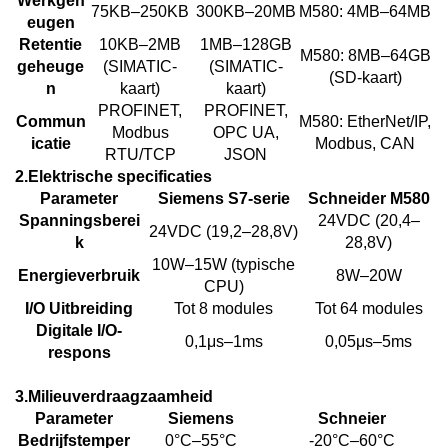
Werkgeh
75KB–250KB
300KB–20MB
M580: 4MB–64MB
eugen
Retentie
10KB–2MB
1MB–128GB
M580: 8MB–64GB
geheuge
(SIMATIC-
(SIMATIC-
(SD-kaart)
n
kaart)
kaart)
PROFINET,
PROFINET,
Commun
M580: EtherNet/IP,
Modbus
OPC UA,
icatie
Modbus, CAN
RTU/TCP
JSON
2.
Elektrische specificaties
Parameter
Siemens S7-serie
Schneider M580
Spanningsberei
24VDC (20,4–
24VDC (19,2–28,8V)
k
28,8V)
10W–15W (typische
Energieverbruik
8W–20W
CPU)
I/O Uitbreiding
Tot 8 modules
Tot 64 modules
Digitale I/O-
0,1μs–1ms
0,05μs–5ms
respons
3.
Milieuverdraagzaamheid
Parameter
Siemens
Schneier
Bedrijfstemper
0°C–55°C
-20°C–60°C