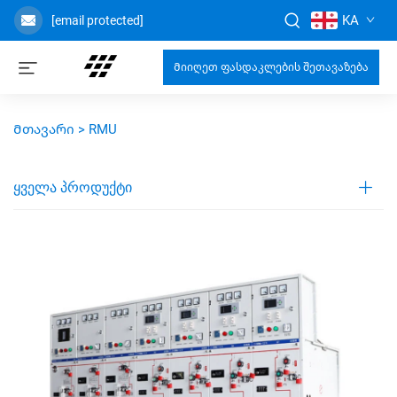
KA
[email protected]
Მიიღეთ ფასდაკლების შეთავაზება
Მთავარი >
RMU
ᲧᲕᲔᲚᲐ ᲞᲠᲝᲓᲣᲥᲢᲘ