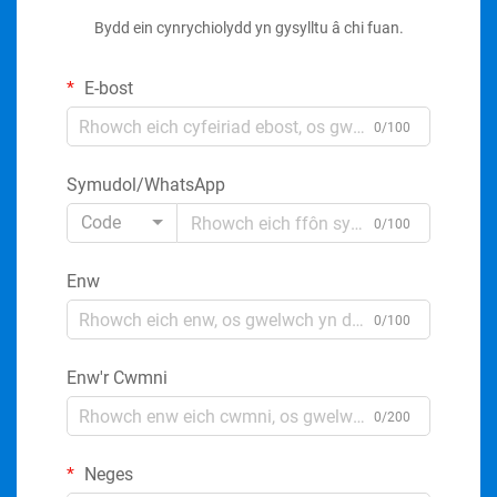
Bydd ein cynrychiolydd yn gysylltu â chi fuan.
E-bost
0/100
Symudol/WhatsApp
Code
0/100
Enw
0/100
Enw'r Cwmni
0/200
Neges