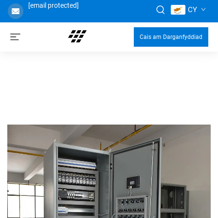
[email protected]
CY
Cais am Darganfyddiad