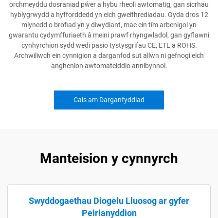
orchmeyddu dosraniad pŵer a hybu rheoli awtomatig, gan sicrhau
hyblygrwydd a hyfforddedd yn eich gweithrediadau. Gyda dros 12
mlynedd o brofiad yn y diwydiant, mae ein tîm arbenigol yn
gwarantu cydymffuriaeth â meini prawf rhyngwladol, gan gyflawni
cynhyrchion sydd wedi pasio tystysgrifau CE, ETL a ROHS.
Archwiliwch ein cynnigion a darganfod sut allwn ni gefnogi eich
anghenion awtomateiddio annibynnol.
Cais am Darganfyddiad
Manteision y cynnyrch
Swyddogaethau Diogelu Lluosog ar gyfer
Peirianyddion