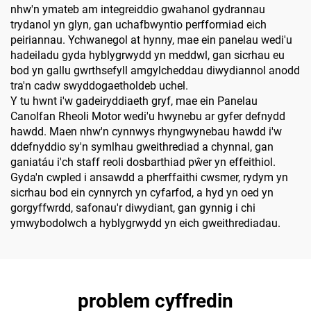
nhw'n ymateb am integreiddio gwahanol gydrannau
trydanol yn glyn, gan uchafbwyntio perfformiad eich
peiriannau. Ychwanegol at hynny, mae ein panelau wedi'u
hadeiladu gyda hyblygrwydd yn meddwl, gan sicrhau eu
bod yn gallu gwrthsefyll amgylcheddau diwydiannol anodd
tra'n cadw swyddogaetholdeb uchel.
Y tu hwnt i'w gadeiryddiaeth gryf, mae ein Panelau
Canolfan Rheoli Motor wedi'u hwynebu ar gyfer defnydd
hawdd. Maen nhw'n cynnwys rhyngwynebau hawdd i'w
ddefnyddio sy'n symlhau gweithrediad a chynnal, gan
ganiatáu i'ch staff reoli dosbarthiad pŵer yn effeithiol.
Gyda'n cwpled i ansawdd a pherffaithi cwsmer, rydym yn
sicrhau bod ein cynnyrch yn cyfarfod, a hyd yn oed yn
gorgyffwrdd, safonau'r diwydiant, gan gynnig i chi
ymwybodolwch a hyblygrwydd yn eich gweithrediadau.
problem cyffredin