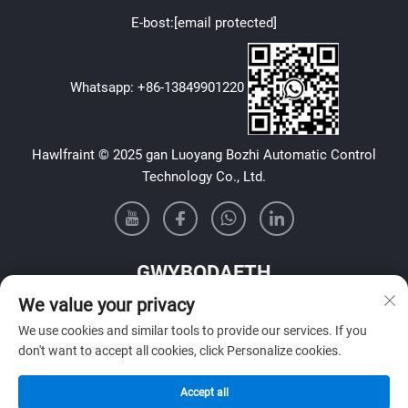
E-bost:
[email protected]
Whatsapp:
+86-13849901220
Hawlfraint © 2025 gan Luoyang Bozhi Automatic Control
Technology Co., Ltd.
GWYBODAETH
We value your privacy
Cofrestrwch i dderbyn ein cylchlythyr wythnosol
We use cookies and similar tools to provide our services. If you
don't want to accept all cookies, click Personalize cookies.
Accept all