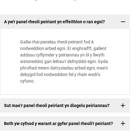
A yw'r panel rheoli peiriant yn effeithlon o ran egni?
Gallai rhai panelau rheoli peiriant fod â
nodweddion arbed egni. Er enghraifft, gallent
addasu cyflymder y peiriannau yn ôl y llwyth
wirioneddol, gan leihau'r defnyddio egni. Gyda
phrofiad mewn datrysiadau arbed egni, mae'n
debygol fod nodweddion fel y rhain wedi'u
cyfuno.
Sut mae'r panel rheoli peiriant yn diogelu peiriannau?
Beth yw cyfnod y warant ar gyfer panel rheoli'r peiriant?