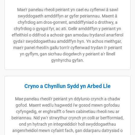
Mae'r panelau rheoli peiriant yn cael eu cyflenwi â sawl
swyddogaeth amddiffyn ar gyfer peiriannau. Maent â
chyfrdiog am dros-gorrent, amddiffyniad o drothwy, a
chyfrdiog o gysgol fyr, ac ati. Gellir amddiffyn y peiriant yn
effeithiol o ddifrod a achosir gan amodau trydanol anarferol
gyda'r swyddogaethau amddiffyn hyn. Yn achos meithgar,
mae'r panel rheoli'n gallu torri'r cyflenwad trydan i'r peiriant
yn gyflym, gan sicrhau diogelwch y peiriant a'r llinell
gynhyrchu gyfan.
Cryno a Chynllun Sydd yn Arbed Lle
Mae panelau rheoli'r peiriant yn ddylunio crynch a chadw
gofod. Maent wedi'u hagwedd i'w gosod mewn gofodau
cyfyngedig, er enghraifft o fewn cabinetiau rheoli neu ar
beiriannau. Nid yw'r strwythur crynch yn colli ar berfformiad,
ond yn hytrach yn integreiddio'r holl swyddogaethau
angenrheidiol mewn cyfaint fach, gan ddarparu datrysiad o