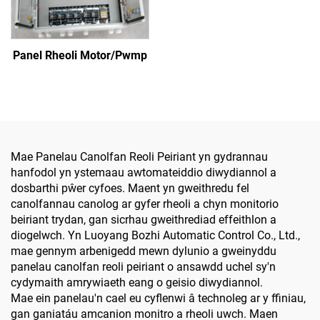
Panel Rheoli Motor/Pwmp
Mae Panelau Canolfan Reoli Peiriant yn gydrannau
hanfodol yn ystemaau awtomateiddio diwydiannol a
dosbarthi pŵer cyfoes. Maent yn gweithredu fel
canolfannau canolog ar gyfer rheoli a chyn monitorio
beiriant trydan, gan sicrhau gweithrediad effeithlon a
diogelwch. Yn Luoyang Bozhi Automatic Control Co., Ltd.,
mae gennym arbenigedd mewn dylunio a gweinyddu
panelau canolfan reoli peiriant o ansawdd uchel sy'n
cydymaith amrywiaeth eang o geisio diwydiannol.
Mae ein panelau'n cael eu cyflenwi â technoleg ar y ffiniau,
gan ganiatáu amcanion monitro a rheoli uwch. Maen