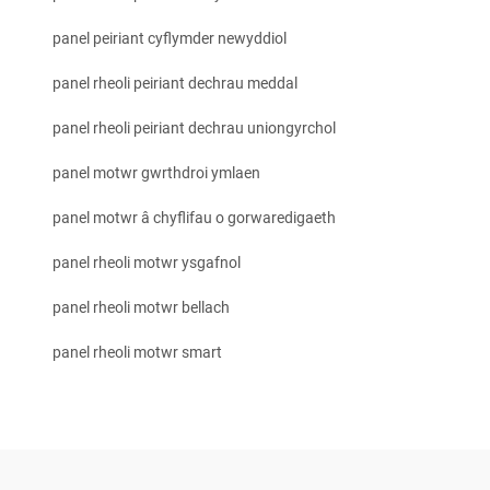
panel peiriant cyflymder newyddiol
panel rheoli peiriant dechrau meddal
panel rheoli peiriant dechrau uniongyrchol
panel motwr gwrthdroi ymlaen
panel motwr â chyflifau o gorwaredigaeth
panel rheoli motwr ysgafnol
panel rheoli motwr bellach
panel rheoli motwr smart