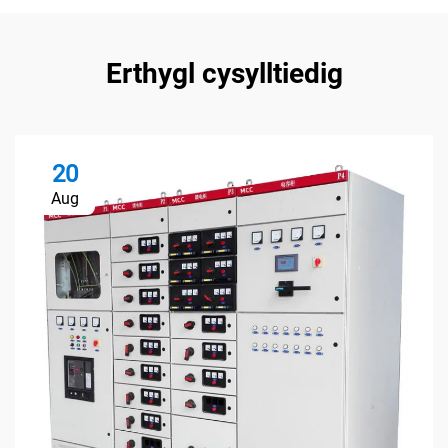
Erthygl cysylltiedig
20
Aug