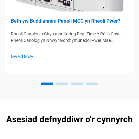
Beth yw Buddiannau Paneli MCC yn Rheoli Pŵer?
Rheoli Canolog a Chyn monitoring Real-Time Y Rôl a Chyn
Rheoli Canolog yn Nhwyr Gorchymunedol Pŵer Mae
gweithrediadau'r peiriant yn dod yn gludadur pan mae
cwmnïau'n cyflwyno rheoli canolog trwy Ganolfannau Rheoli
Gweld Mwy
Peiriant (MCCs). Mae'r panelau rheoli hyn yn dod â phob...
Asesiad defnyddiwr o'r cynnyrch