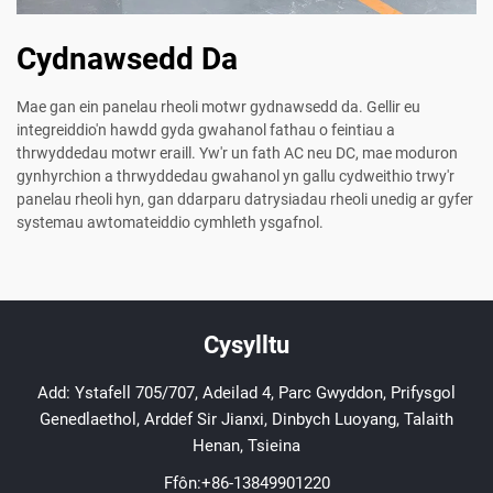
Cydnawsedd Da
Mae gan ein panelau rheoli motwr gydnawsedd da. Gellir eu
integreiddio'n hawdd gyda gwahanol fathau o feintiau a
thrwyddedau motwr eraill. Yw'r un fath AC neu DC, mae moduron
gynhyrchion a thrwyddedau gwahanol yn gallu cydweithio trwy'r
panelau rheoli hyn, gan ddarparu datrysiadau rheoli unedig ar gyfer
systemau awtomateiddio cymhleth ysgafnol.
Cysylltu
Add: Ystafell 705/707, Adeilad 4, Parc Gwyddon, Prifysgol
Genedlaethol, Arddef Sir Jianxi, Dinbych Luoyang, Talaith
Henan, Tsieina
Ffôn:
+86-13849901220