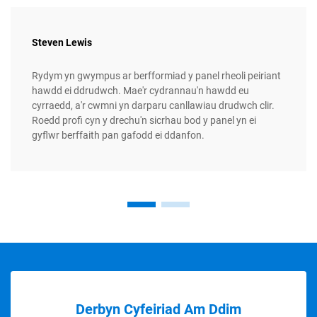
Steven Lewis
Rydym yn gwympus ar berfformiad y panel rheoli peiriant
hawdd ei ddrudwch. Mae'r cydrannau'n hawdd eu
cyrraedd, a'r cwmni yn darparu canllawiau drudwch clir.
Roedd profi cyn y drechu'n sicrhau bod y panel yn ei
gyflwr berffaith pan gafodd ei ddanfon.
Derbyn Cyfeiriad Am Ddim