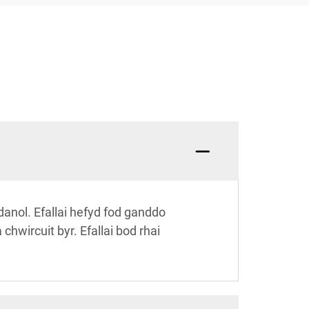
anol. Efallai hefyd fod ganddo
chwircuit byr. Efallai bod rhai