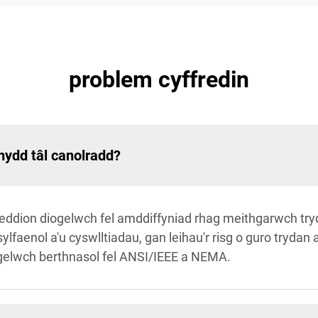
problem cyffredin
nydd tâl canolradd?
eddion diogelwch fel amddiffyniad rhag meithgarwch tryd
faenol a'u cyswlltiadau, gan leihau'r risg o guro trydan a 
gelwch berthnasol fel ANSI/IEEE a NEMA.