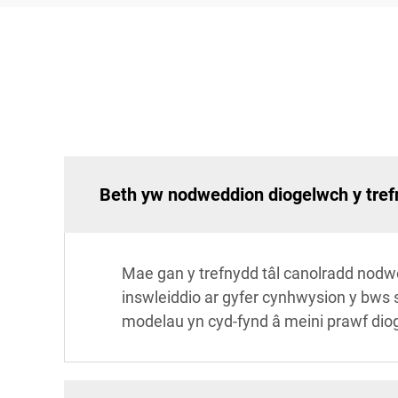
Beth yw nodweddion diogelwch y tref
Mae gan y trefnydd tâl canolradd nodw
inswleiddio ar gyfer cynhwysion y bws syl
modelau yn cyd-fynd â meini prawf dio