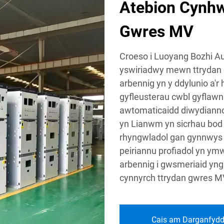
Atebion Cynhw
Gwres MV
Croeso i Luoyang Bozhi Aut
yswiriadwy mewn ttrydan 
arbennig yn y ddylunio a'r
gyfleusterau cwbl gyflawn 
awtomaticaidd diwydianno
yn Lianwm yn sicrhau bod
rhyngwladol gan gynnwys 
peiriannu profiadol yn y
arbennig i gwsmeriaid yng
cynnyrch ttrydan gwres MV
Cais am Darganfydd