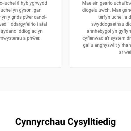
go-iuchel â hyblygrwydd
Mae ein geario uchafb
-iuchel yn gyson, gan
diogelu uwch. Mae gand
 yn y grids pŵer canol-
terfyn uchel, a d
di'i ddargyfeirio i atal
swyddogaethau dio
 trydanol ddiog ac yn
annhebygol yn gyfly
ymwysterau a phŵer.
cyflenwad a'r system d
gallu anghyswllt y rhan
ar wei
Cynnyrchau Cysylltiedig