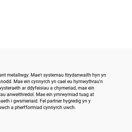
iant metallwgy. Mae'r systemau ttrydanwaith hyn yn
 anodd. Mae ein cynnyrch yn cael eu hymwythrau'n
ysteraeth ar ddyfeisiau a chymeriad, mae ein
serau anweithredol. Mae ein ymrwymiad tuag at
th i gwsmeriaid. Fel partner hygredig yn y
uwch a pherfformiad cynnyrch uwch.