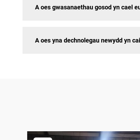
A oes gwasanaethau gosod yn cael eu
A oes yna dechnolegau newydd yn cais