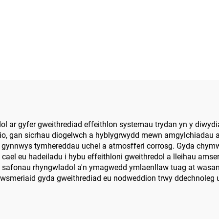
l ar gyfer gweithrediad effeithlon systemau trydan yn y diwyd
eiddio, gan sicrhau diogelwch a hyblygrwydd mewn amgylchiadau
an gynnwys tymhereddau uchel a atmosfferi corrosg. Gyda chymw
 cael eu hadeiladu i hybu effeithloni gweithredol a lleihau am
i safonau rhyngwladol a'n ymagwedd ymlaenllaw tuag at wasanae
 cwsmeriaid gyda gweithrediad eu nodweddion trwy ddechnoleg 