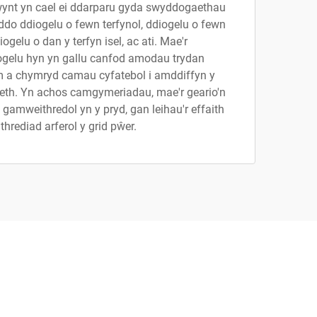
wynt yn cael ei ddarparu gyda swyddogaethau
do ddiogelu o fewn terfynol, ddiogelu o fewn
iogelu o dan y terfyn isel, ac ati. Mae'r
gelu hyn yn gallu canfod amodau trydan
m a chymryd camau cyfatebol i amddiffyn y
reth. Yn achos camgymeriadau, mae'r geario'n
 gamweithredol yn y pryd, gan leihau'r effaith
thrediad arferol y grid pŵer.