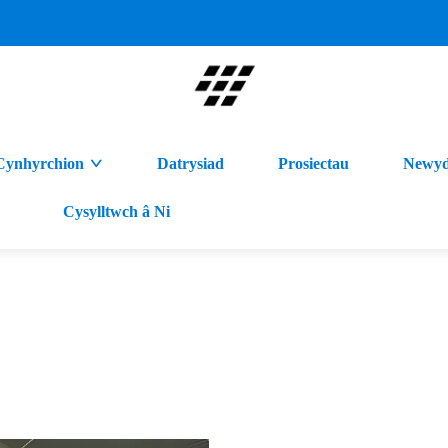
Cynhyrchion
Datrysiad
Prosiectau
Newyd
Cysylltwch â Ni