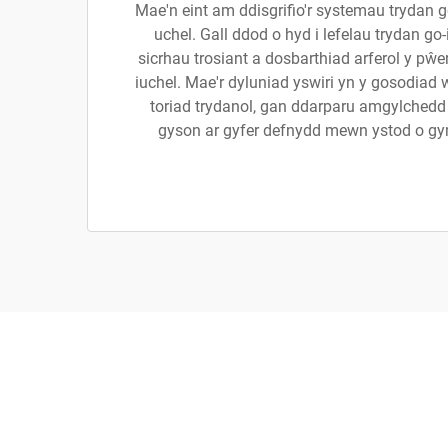
Mae'n eint am ddisgrifio'r systemau trydan 
uchel. Gall ddod o hyd i lefelau trydan go
sicrhau trosiant a dosbarthiad arferol y pŵer
iuchel. Mae'r dyluniad yswiri yn y gosodiad we
toriad trydanol, gan ddarparu amgylchedd
gyson ar gyfer defnydd mewn ystod o g