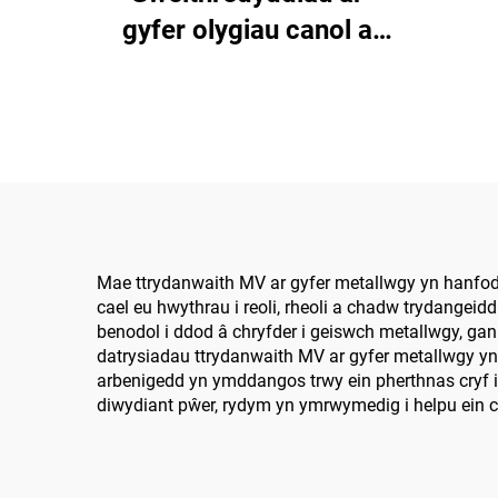
gyfer olygiau canol a
uchel
Mae ttrydanwaith MV ar gyfer metallwgy yn hanfodo
cael eu hwythrau i reoli, rheoli a chadw trydang
benodol i ddod â chryfder i geiswch metallwgy, g
datrysiadau ttrydanwaith MV ar gyfer metallwgy yn
arbenigedd yn ymddangos trwy ein pherthnas cryf 
diwydiant pŵer, rydym yn ymrwymedig i helpu ein