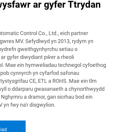
ysfawr ar gyfer Ttrydan
omatic Control Co., Ltd., eich partner
gwres MV. Sefydlwyd yn 2013, rydym yn
 hydrefn gweithgynhyrchu setiau o
ar gyfer diwydiant pŵer a rheoli
l. Mae ein hymweliadau technegol cyfoethog
 pob cynnyrch yn cyfarfod safonau
tystysgrifau CE, ETL a ROHS. Mae ein tîm
mwyll o ddarparu gwasanaeth a chynorthwyydd
 Nghymru a dramor, gan sicrhau bod ein
 yn fwy na'r disgwylion.
iad