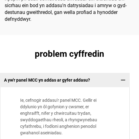
sicrhau ein bod yn addasu'n datrysiadau i amryw o gyd-
destunau gweithredol, gan wella profiad a hynodder
defnyddwyr.
problem cyffredin
A yw'r panel MCC yn addas ar gyfer addasu?
Ie, cefnogir addasu'r panel MCC. Gellir ei
ddylunio yn ôl gofynion y cwsmer, er
enghraifft, nifer y chwircuitau trydan,
swyddogaethau rheoli, a rhyngwynebau
cyfathrebu, i fodloni anghenion penodol
gwahanol aseiniadau.