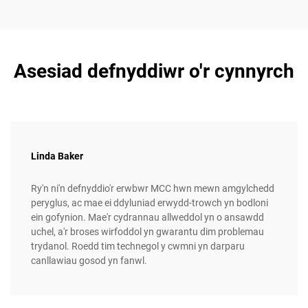
Asesiad defnyddiwr o'r cynnyrch
Linda Baker
Ry'n ni'n defnyddio'r erwbwr MCC hwn mewn amgylchedd
peryglus, ac mae ei ddyluniad erwydd-trowch yn bodloni
ein gofynion. Mae'r cydrannau allweddol yn o ansawdd
uchel, a'r broses wirfoddol yn gwarantu dim problemau
trydanol. Roedd tim technegol y cwmni yn darparu
canllawiau gosod yn fanwl.