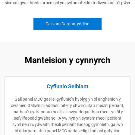
sicrhau gweithredu arbenigol yn awtomateiddio'r diwydiant a'r pŵer
Cais am Darganfyddiad
Manteision y cynnyrch
Cyflunio Seibiant
Gall panel MCC gael ei gyflunio'n hyblyg yn ôl anghenion y
cwsmer. Gallwn ni addasu nifer y chwircuitau rheoli'r peiriant,
mathau'r cydrannau rheoli, a'r swyddogaethau rheoli yn ôl y
sefyllfaoedd gwahanol. A yw hyn yn system rheoli peiriant
syml neu rwydwaith rheoli peiriant lluosog gymhleth, gallwn
ni ddarparu ateb panel MCC addasedig i fodloni gofynion