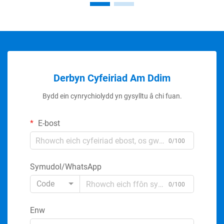
Derbyn Cyfeiriad Am Ddim
Bydd ein cynrychiolydd yn gysylltu â chi fuan.
E-bost
0/100
Symudol/WhatsApp
Code
0/100
Enw