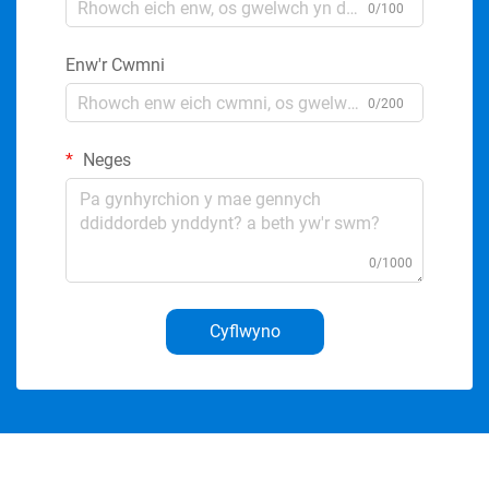
0/100
Enw'r Cwmni
0/200
Neges
0/1000
Cyflwyno