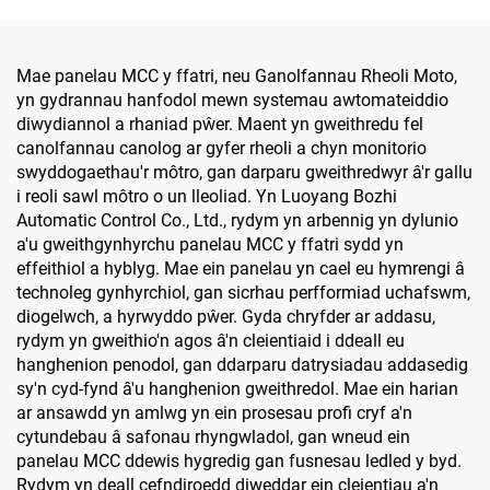
Mae panelau MCC y ffatri, neu Ganolfannau Rheoli Moto,
yn gydrannau hanfodol mewn systemau awtomateiddio
diwydiannol a rhaniad pŵer. Maent yn gweithredu fel
canolfannau canolog ar gyfer rheoli a chyn monitorio
swyddogaethau'r môtro, gan darparu gweithredwyr â'r gallu
i reoli sawl môtro o un lleoliad. Yn Luoyang Bozhi
Automatic Control Co., Ltd., rydym yn arbennig yn dylunio
a'u gweithgynhyrchu panelau MCC y ffatri sydd yn
effeithiol a hyblyg. Mae ein panelau yn cael eu hymrengi â
technoleg gynhyrchiol, gan sicrhau perfformiad uchafswm,
diogelwch, a hyrwyddo pŵer. Gyda chryfder ar addasu,
rydym yn gweithio'n agos â'n cleientiaid i ddeall eu
hanghenion penodol, gan ddarparu datrysiadau addasedig
sy'n cyd-fynd â'u hanghenion gweithredol. Mae ein harian
ar ansawdd yn amlwg yn ein prosesau profi cryf a'n
cytundebau â safonau rhyngwladol, gan wneud ein
panelau MCC ddewis hygredig gan fusnesau ledled y byd.
Rydym yn deall cefndiroedd diweddar ein cleientiau a'n