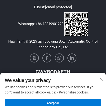
E-bost:
[email protected]
Whatsapp:
+86-13849901220
Hawlfraint © 2025 gan Luoyang Bozhi Automatic Control
Technology Co., Ltd.
GWYBODAETH
We value your privacy
Cofrestrwch i dderbyn ein cylchlythyr wythnosol
We use cookies and similar tools to provide our services. If you
don't want to accept all cookies, click Personalize cookies.
Accept all