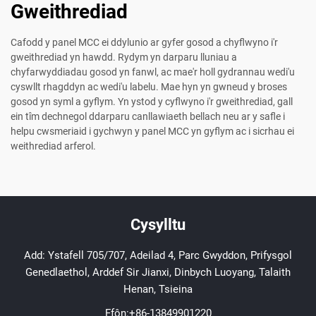
Gweithrediad
Cafodd y panel MCC ei ddylunio ar gyfer gosod a chyflwyno i'r
gweithrediad yn hawdd. Rydym yn darparu lluniau a
chyfarwyddiadau gosod yn fanwl, ac mae'r holl gydrannau wedi'u
cyswllt rhagddyn ac wedi'u labelu. Mae hyn yn gwneud y broses
gosod yn syml a gyflym. Yn ystod y cyflwyno i'r gweithrediad, gall
ein tîm dechnegol ddarparu canllawiaeth bellach neu ar y safle i
helpu cwsmeriaid i gychwyn y panel MCC yn gyflym ac i sicrhau ei
weithrediad arferol.
Cysylltu
Add: Ystafell 705/707, Adeilad 4, Parc Gwyddon, Prifysgol
Genedlaethol, Arddef Sir Jianxi, Dinbych Luoyang, Talaith
Henan, Tsieina
Ffôn:
+86-13849901220