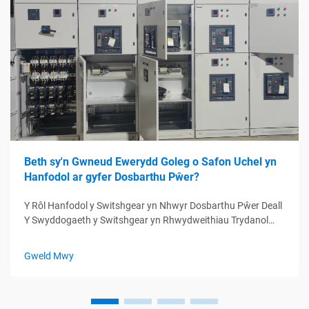
Beth sy'n Gwneud Ewerydd Goleg o Safon Uchel yn
Hanfodol ar gyfer Dosbarthu Pŵer?
Y Rôl Hanfodol y Switshgear yn Nhwyr Dosbarthu Pŵer Deall
Y Swyddogaeth y Switshgear yn Rhwydweithiau Trydanol
Mae'r switshgear yn gweithredu fel y ganolfan reoli ar gyfer
systemau dosbarthu pŵer, gan reoli cylchoedd trydanol trwy
Gweld Mwy
reoli, amddiffyn...