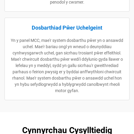
penodol y cwsmer.
Dosbarthiad Pŵer Uchelgeint
Yn y panel MCC, mae'r system dosbarthu pŵer yn o ansawdd
uchel. Mae'r bariau ongl yn wneud o deunyddiau
cynhwysgarwch uchel, gan sicrhau trosiant pŵer effeithiol.
Mae'r chwircuit dosbarthu pŵer wedi'i ddylunio gyda llawer o
lefelau yn y meddyl, sydd yn gallu sicrhau'r gweithrediad
parhaus o feirion pwysig er y byddai anffwythloni chwircuit
rhanol. Mae'r system dosbarthu pŵer o ansawdd uchel hon
yn hybu sefydlogrwydd a hyblygrwydd canolbwynt rheoli
motor gyfan.
Cynnyrchau Cysylltiedig