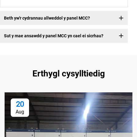
Beth yw'r cydrannau allweddol y panel MCC?
Sut y mae ansawdd y panel MCC yn cael ei sicrhau?
Erthygl cysylltiedig
20
Aug