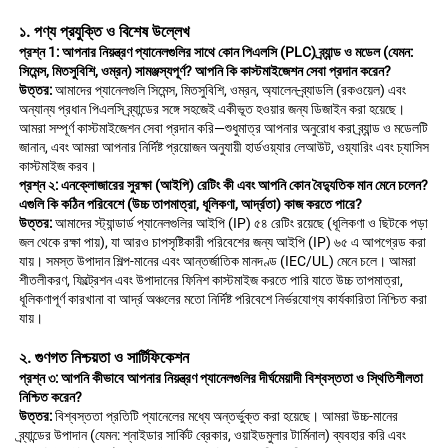
১. পণ্য প্রযুক্তি ও বিশেষ উল্লেখ 
প্রশ্ন 1: 
আপনার নিয়ন্ত্রণ প্যানেলগুলির সাথে কোন পিএলসি (PLC) ব্র্যান্ড ও মডেল (যেমন: 
সিমেন্স, মিতসুবিশি, ওম্রন) সামঞ্জস্যপূর্ণ? আপনি কি কাস্টমাইজেশন সেবা প্রদান করেন? 
উত্তর: 
আমাদের প্যানেলগুলি সিমেন্স, মিতসুবিশি, ওম্রন, অ্যালেন-ব্র্যাডলি (রকওয়েল) এবং 
অন্যান্য প্রধান পিএলসি ব্র্যান্ডের সঙ্গে সহজেই একীভূত হওয়ার জন্য ডিজাইন করা হয়েছে। 
আমরা সম্পূর্ণ কাস্টমাইজেশন সেবা প্রদান করি—শুধুমাত্র আপনার অনুরোধ করা ব্র্যান্ড ও মডেলটি 
জানান, এবং আমরা আপনার নির্দিষ্ট প্রয়োজন অনুযায়ী হার্ডওয়্যার লেআউট, ওয়্যারিং এবং চ্যাসিস 
কাস্টমাইজ করব। 
প্রশ্ন ২: এনক্লোজারের সুরক্ষা (আইপি) রেটিং কী এবং আপনি কোন বৈদ্যুতিক মান মেনে চলেন? 
এগুলি কি কঠিন পরিবেশে (উচ্চ তাপমাত্রা, ধূলিকণা, আর্দ্রতা) কাজ করতে পারে? 
উত্তর: 
আমাদের স্ট্যান্ডার্ড প্যানেলগুলির আইপি (IP) ৫৪ রেটিং রয়েছে (ধূলিকণা ও ছিটকে পড়া 
জল থেকে রক্ষা পায়), যা আরও চাপসৃষ্টিকারী পরিবেশের জন্য আইপি (IP) ৬৫ এ আপগ্রেড করা 
যায়। সমস্ত উপাদান শিল্প-মানের এবং আন্তর্জাতিক মানদণ্ড (IEC/UL) মেনে চলে। আমরা 
শীতলীকরণ, ফিল্ট্রেশন এবং উপাদানের ফিনিশ কাস্টমাইজ করতে পারি যাতে উচ্চ তাপমাত্রা, 
ধূলিকণাপূর্ণ কারখানা বা আর্দ্র অঞ্চলের মতো নির্দিষ্ট পরিবেশে নির্ভরযোগ্য কার্যকারিতা নিশ্চিত করা 
যায়। 
২. গুণগত নিশ্চয়তা ও সার্টিফিকেশন 
প্রশ্ন ৩: আপনি কীভাবে আপনার নিয়ন্ত্রণ প্যানেলগুলির দীর্ঘমেয়াদী বিশ্বস্ততা ও স্থিতিশীলতা 
নিশ্চিত করেন? 
উত্তর: 
বিশ্বস্ততা প্রতিটি প্যানেলের মধ্যে অন্তর্ভুক্ত করা হয়েছে। আমরা উচ্চ-মানের 
ব্র্যান্ডের উপাদান (যেমন: শ্নাইডার সার্কিট ব্রেকার, ওয়াইডমুলার টার্মিনাল) ব্যবহার করি এবং 