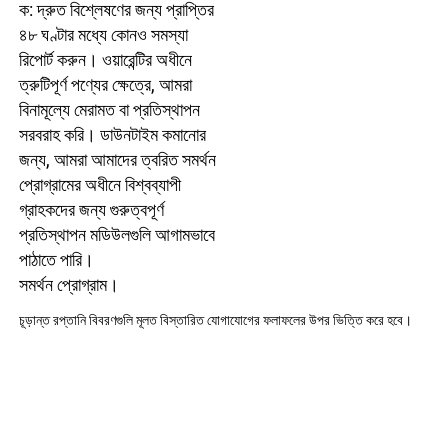
ক: দ্রুত বিশ্লেষণের জন্য প্রাপ্তির 
৪৮ ঘণ্টার মধ্যে কোনও সমস্যা 
রিপোর্ট করুন। ওয়ারেন্টির অধীনে 
ত্রুটিপূর্ণ পণ্যের ক্ষেত্রে, আমরা 
বিনামূল্যে মেরামত বা প্রতিস্থাপন 
সরবরাহ করি। ডাউনটাইম কমানোর 
জন্য, আমরা আমাদের ত্বরিত সমর্থন 
প্রোগ্রামের অধীনে বিশ্বব্যাপী 
গ্রাহকদের জন্য গুরুত্বপূর্ণ 
প্রতিস্থাপন মডিউলগুলি আগামভাবে 
পাঠাতে পারি। 
সমর্থন প্রোগ্রাম। 
চূড়ান্ত রপ্তানি বিবরণগুলি মূলত বিস্তারিত যোগাযোগের ফলাফলের উপর ভিত্তি করে হবে। 
শিল্প স্বয়ংক্রিয়করণ এবং নিয়ন্ত্রণ ব্যবস্থায় ১৩ বছরের অধিক অভিজ্ঞতা নিয়ে, আমাদের 
কোম্পানি মার্কিন যুক্তরাষ্ট্র, জার্মানি, ব্রাজিল এবং অস্ট্রেলিয়াসহ ৬০টির অধিক দেশে কাজ করে 
এমন একটি অগ্রণী ওইডিএম/ওইএম উৎপাদনকারী প্রতিষ্ঠান হিসেবে প্রতিষ্ঠিত হয়েছে। আমরা 
ISO 9001-প্রমাণিত স্মার্ট কারখানায় কাজ করি, যেখানে উন্নত পরীক্ষাগার এবং EMI/EMC 