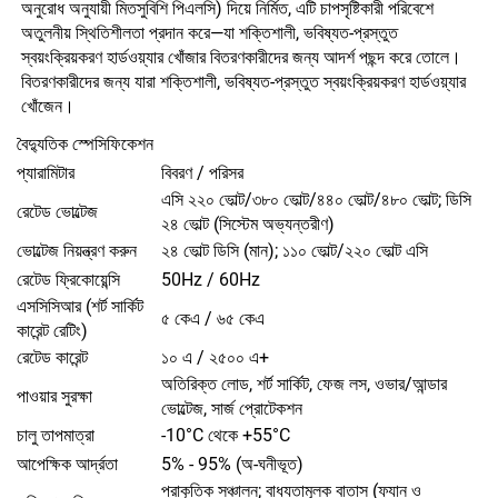
অনুরোধ অনুযায়ী মিতসুবিশি পিএলসি) দিয়ে নির্মিত, এটি চাপসৃষ্টিকারী পরিবেশে
অতুলনীয় স্থিতিশীলতা প্রদান করে—যা শক্তিশালী, ভবিষ্যত-প্রস্তুত
স্বয়ংক্রিয়করণ হার্ডওয়্যার খোঁজার বিতরণকারীদের জন্য আদর্শ পছন্দ করে তোলে।
বিতরণকারীদের জন্য যারা শক্তিশালী, ভবিষ্যত-প্রস্তুত স্বয়ংক্রিয়করণ হার্ডওয়্যার
খোঁজেন।
বৈদ্যুতিক স্পেসিফিকেশন
প্যারামিটার
বিবরণ / পরিসর
এসি ২২০ ভোল্ট/৩৮০ ভোল্ট/৪৪০ ভোল্ট/৪৮০ ভোল্ট; ডিসি
রেটেড ভোল্টেজ
২৪ ভোল্ট (সিস্টেম অভ্যন্তরীণ)
ভোল্টেজ নিয়ন্ত্রণ করুন
২৪ ভোল্ট ডিসি (মান); ১১০ ভোল্ট/২২০ ভোল্ট এসি
রেটেড ফ্রিকোয়েন্সি
50Hz / 60Hz
এসসিসিআর (শর্ট সার্কিট
৫ কেএ / ৬৫ কেএ
কারেন্ট রেটিং)
রেটেড কারেন্ট
১০ এ / ২৫০০ এ+
অতিরিক্ত লোড, শর্ট সার্কিট, ফেজ লস, ওভার/আন্ডার
পাওয়ার সুরক্ষা
ভোল্টেজ, সার্জ প্রোটেকশন
চালু তাপমাত্রা
-10°C থেকে +55°C
আপেক্ষিক আর্দ্রতা
5% - 95% (অ-ঘনীভূত)
প্রাকৃতিক সঞ্চালন; বাধ্যতামূলক বাতাস (ফ্যান ও