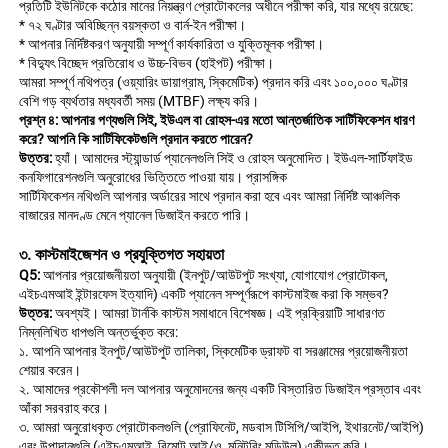
প্রতিটি ইউনিটকে কঠোর মানের নিয়ন্ত্রণ প্রোটোকলের অধীনে পরীক্ষা করি, যার মধ্যে রয়েছে: 
* ৭২ ঘণ্টার অবিচ্ছিন্ন বয়স্কতা ও বার্ন-ইন পরীক্ষা। 
* আপনার নির্দিষ্টকরণ অনুযায়ী সম্পূর্ণ কার্যকারিতা ও যুক্তিমূলক পরীক্ষা। 
* বিদ্যুৎ বিচ্ছেদ প্রতিরোধ ও উচ্চ-বিভব (হাইপট) পরীক্ষা। 
আমরা সম্পূর্ণ নথিপত্র (ওয়্যারিং ডায়াগ্রাম, স্কিমেটিক) প্রদান করি এবং ১০০,০০০ ঘণ্টার 
বেশি গড় ব্যর্থতার মধ্যবর্তী সময় (MTBF) লক্ষ্য করি। 
প্রশ্ন ৪: আপনার পণ্যগুলি সিই, ইউএল বা রোহস-এর মতো আন্তর্জাতিক সার্টিফিকেশন ধারণ 
করে? আপনি কি সার্টিফিকেটগুলি প্রদান করতে পারেন? 
উত্তর: 
হ্যাঁ। আমাদের স্ট্যান্ডার্ড প্যানেলগুলি সিই ও রোহস অনুমোদিত। ইউএল-সার্টিফাইড 
কনফিগারেশনগুলি অনুরোধের ভিত্তিতে পাওয়া যায়। প্রাসঙ্গিক 
সার্টিফিকেশন নথিগুলি আপনার অর্ডারের সাথে প্রদান করা হবে এবং আমরা নির্দিষ্ট আঞ্চলিক 
বাজারের মানদণ্ড মেনে প্যানেল ডিজাইন করতে পারি। 
৩. কাস্টমাইজেশন ও প্রযুক্তিগত সহায়তা 
Q5: 
আপনার প্রয়োজনীয়তা অনুযায়ী (ইনপুট/আউটপুট সংখ্যা, যোগাযোগ প্রোটোকল, 
এইচএমআই ইন্টারফেস ইত্যাদি) একটি প্যানেল সম্পূর্ণরূপে কাস্টমাইজ করা কি সম্ভব? 
উত্তর: 
অবশ্যই। আমরা টার্নকি কাস্টম সমাধানে বিশেষজ্ঞ। এই প্রক্রিয়াটি সাধারণত 
নিম্নলিখিত ধাপগুলি অন্তর্ভুক্ত করে: 
১. আপনি আপনার ইনপুট/আউটপুট তালিকা, স্কিমেটিক ড্রাফট বা সরঞ্জামের প্রয়োজনীয়তা 
শেয়ার করেন। 
২. আমাদের প্রকৌশলী দল আপনার অনুমোদনের জন্য একটি বিস্তারিত ডিজাইন প্রস্তাব এবং 
আঁকা সরবরাহ করে। 
৩. আমরা অনুরোধকৃত প্রোটোকলগুলি (প্রোফিনেট, মডবাস টিসিপি/আইপি, ইথারনেট/আইপি) 
এবং উপাদানগুলি (এইচএমআই, রিমোট আই/ও, মনিটরিং মডিউল) একীভূত করি। 