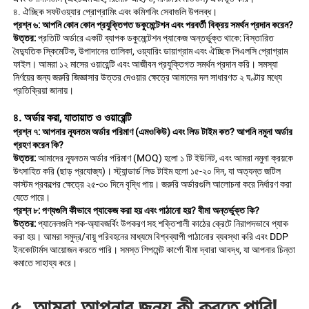
৪. ঐচ্ছিক সফটওয়্যার প্রোগ্রামিং এবং কমিশনিং সেবাগুলি উপলব্ধ। 
প্রশ্ন ৬: আপনি কোন কোন প্রযুক্তিগত ডকুমেন্টেশন এবং পরবর্তী বিক্রয় সমর্থন প্রদান করেন? 
উত্তর: 
প্রতিটি অর্ডারে একটি ব্যাপক ডকুমেন্টেশন প্যাকেজ অন্তর্ভুক্ত থাকে: বিস্তারিত 
বৈদ্যুতিক স্কিমেটিক, উপাদানের তালিকা, ওয়্যারিং ডায়াগ্রাম এবং ঐচ্ছিক পিএলসি প্রোগ্রাম 
ফাইল। আমরা ১২ মাসের ওয়ারেন্টি এবং আজীবন প্রযুক্তিগত সমর্থন প্রদান করি। সমস্যা 
নির্ণয়ের জন্য জরুরি জিজ্ঞাসার উত্তর দেওয়ার ক্ষেত্রে আমাদের দল সাধারণত ২ ঘণ্টার মধ্যে 
প্রতিক্রিয়া জানায়। 
৪. অর্ডার করা, যাতায়াত ও ওয়ারেন্টি 
প্রশ্ন ৭: আপনার ন্যূনতম অর্ডার পরিমাণ (এমওকিউ) এবং লিড টাইম কত? আপনি নমুনা অর্ডার 
গ্রহণ করেন কি? 
উত্তর: 
আমাদের ন্যূনতম অর্ডার পরিমাণ (MOQ) হলো ১ টি ইউনিট, এবং আমরা নমুনা ক্রয়কে 
উৎসাহিত করি (ছাড় প্রযোজ্য)। স্ট্যান্ডার্ড লিড টাইম হলো ১৫-২০ দিন, যা অত্যন্ত জটিল 
কাস্টম প্রকল্পের ক্ষেত্রে ২৫-৩০ দিনে বৃদ্ধি পায়। জরুরি অর্ডারগুলি আলোচনা করে নির্ধারণ করা 
যেতে পারে। 
প্রশ্ন ৮: পণ্যগুলি কীভাবে প্যাকেজ করা হয় এবং পাঠানো হয়? বীমা অন্তর্ভুক্ত কি? 
উত্তর: 
প্যানেলগুলি শক-অ্যাবজর্বিং উপকরণ সহ শক্তিশালী কাঠের ক্রেটে নিরাপদভাবে প্যাক 
করা হয়। আমরা সমুদ্র/বায়ু পরিবহনের মাধ্যমে বিশ্বব্যাপী পাঠানোর ব্যবস্থা করি এবং DDP 
ইনকোটার্মস আয়োজন করতে পারি। সমস্ত শিপমেন্ট কার্গো বীমা দ্বারা আবদ্ধ, যা আপনার চিন্তা 
কমাতে সাহায্য করে। 
৫. আমরা আপনার জন্য কী করতে পারি! 