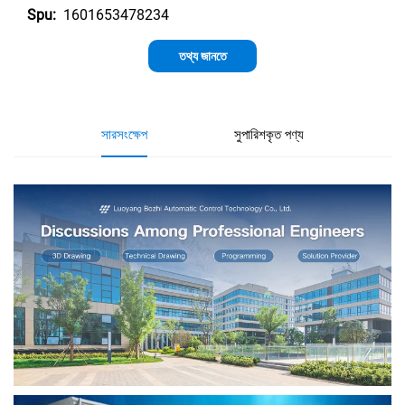
1601653478234
Spu:
তথ্য জানতে
সারসংক্ষেপ
সুপারিশকৃত পণ্য