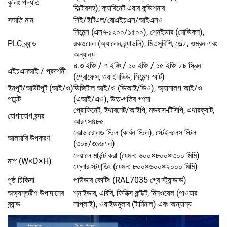
কুলিং পদ্ধতি
ফিল্টারসহ); ক্যাবিনেট এয়ার কন্ডিশনার
সম্মতি মান
সিই/ইটিএল/রোএইচএস/আইএসও
সিমেন্স (এস৭-১২০০/১৫০০), শ্নেইডার (মোডিকন),
PLC ব্র্যান্ড
রকওয়েল (অ্যালেন-ব্র্যাডলি), মিতসুবিশি, ডেল্টা, ওম্রন এবং
অন্যান্য
৪.৩ ইঞ্চি / ৭ ইঞ্চি / ১০ ইঞ্চি / ১৫ ইঞ্চি টাচ স্ক্রিন
এইচএমআই / প্রদর্শনী
(প্রোফেস, ওয়াইনভিউ, সিমেন্স স্মার্ট)
ইনপুট/আউটপুট (আই/ও)
ডিজিটাল আই/ও (ডিআই/ডিও), অ্যানালগ আই/ও
পয়েন্ট
(এআই/এও), উচ্চ-গতির গণনা
প্রোফিনেট, ইথারনেট/আইপি, মডবাস-টিসিপি, এথারক্যাট,
যোগাযোগ বন্দর
আরএস৪৮৫
কোল্ড-রোলড স্টিল (কার্বন স্টিল), স্টেইনলেস স্টিল
আলমারি উপকরণ
(৩০৪/৩১৬এল)
দেয়ালে মাউন্ট করা (যেমন: ৬০০×৮০০×৩০০ মিমি)
মাপ (W×D×H)
ফ্লোর-স্ট্যান্ডিং (যেমন: ৮০০×৬০০×২০০০ মিমি)
পৃষ্ঠ চিকিত্সা
পাউডার কোটিং (RAL7035 গ্রে স্ট্যান্ডার্ড)
অভ্যন্তরীণ উপাদানের
শ্নাইডার, এবিবি, ফিনিক্স কন্টাক্ট, মিনওয়েল (পাওয়ার
ব্র্যান্ড
সাপ্লাই), ওয়াইডমুলার (টার্মিনাল) এবং অন্যান্য