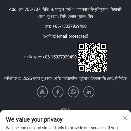
Add: রুম 705/707, বিল্ডিং 4, সায়েন্স পার্ক এ, ন্যাশনাল বিশ্ববিদ্যালয়, জিয়ানশি
জেলা, লুওইয়াং সিটি, হেনান প্রদেশ, চীন
টেল:
+86-15037939490
ই-মেইল:
[email protected]
ওয়াটসঅ্যাপ:
+86-15037939490
কপিরাইট © 2025 দ্বারা লুওইয়াং বোজি অটোমেটিক কন্ট্রোল টেকনোলজি কোং, লিমিটেড
তথ্য
We value your privacy
আমাদের সাপ্তাহিক নিউজলেটার পেতে সাইন আপ করুন
We use cookies and similar tools to provide our services. If you