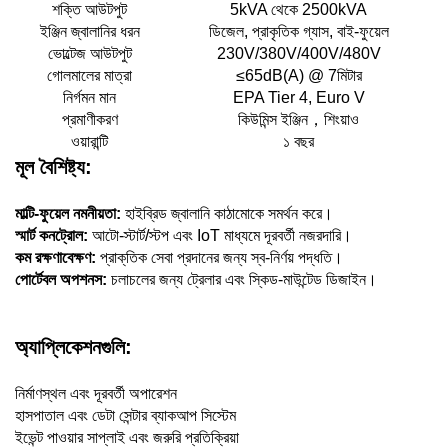
শক্তি আউটপুট
5kVA থেকে 2500kVA
ইঞ্জিন জ্বালানির ধরন
ডিজেল, প্রাকৃতিক গ্যাস, বাই-ফুয়েল
ভোল্টেজ আউটপুট
230V/380V/400V/480V
গোলমালের মাত্রা
≤65dB(A) @ 7মিটার
নির্গমন মান
EPA Tier 4, Euro V
প্রমাণীকরণ
কিউমিন্স ইঞ্জিন，শিংয়াও
ওয়ারান্টি
১ বছর
মূল বৈশিষ্ট্য:
মাল্টি-ফুয়েল নমনীয়তা:
হাইব্রিড জ্বালানি কাঠামোকে সমর্থন করে।
স্মার্ট কনট্রোল:
আটো-স্টার্ট/স্টপ এবং IoT মাধ্যমে দূরবর্তী নজরদারি।
কম রক্ষণাবেক্ষণ:
প্রাক্‌তিক সেবা প্রদানের জন্য স্ব-নির্ণয় পদ্ধতি।
পোর্টেবল অপশনস:
চলাচলের জন্য ট্রেলার এবং স্কিড-মাউন্টেড ডিজাইন।
অ্যাপ্লিকেশনগুলি:
নির্মাণস্থল এবং দূরবর্তী অপারেশন
হাসপাতাল এবং ডেটা সেন্টার ব্যাকআপ সিস্টেম
ইভেন্ট পাওয়ার সাপ্লাই এবং জরুরি প্রতিক্রিয়া