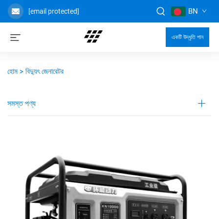
BN
[email protected]
একটি উদ্ধৃতি পান
হোম >
বিদ্যুৎ জেনারেটর
সমস্ত পণ্য