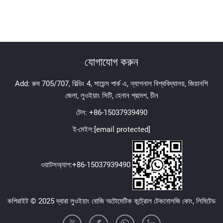
যোগাযোগ করুন
Add: রুম 705/707, বিল্ডিং 4, সায়েন্স পার্ক এ, ন্যাশনাল বিশ্ববিদ্যালয়, জিয়ানশি
জেলা, লুওইয়াং সিটি, হেনান প্রদেশ, চীন
টেল:
+86-15037939490
ই-মেইল:
[email protected]
ওয়াটসঅ্যাপ:
+86-15037939490
কপিরাইট © 2025 দ্বারা লুওইয়াং বোজি অটোমেটিক কন্ট্রোল টেকনোলজি কোং, লিমিটেড