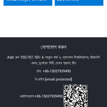
যোগাযোগ করুন
Add: রুম 705/707, বিল্ডিং 4, সায়েন্স পার্ক এ, ন্যাশনাল বিশ্ববিদ্যালয়, জিয়ানশি
জেলা, লুওইয়াং সিটি, হেনান প্রদেশ, চীন
টেল:
+86-15037939490
ই-মেইল:
[email protected]
ওয়াটসঅ্যাপ:
+86-15037939490