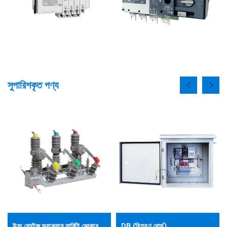
সুপারিশকৃত পণ্য
উচ্চ বোল্টেজ ভ্যাকুয়াম সার্কিট ব্রেকার
DB (বিতরণ বোর্ড)