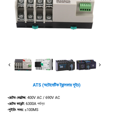
ATS (অটোমেটিক ট্রান্সফার সুইচ)
-রেটেড ভোল্টেজ:
400V AC / 690V AC
-রেটেড কারেন্ট:
6300A পর্যন্ত
-সুইচিং সময়:
≤100MS