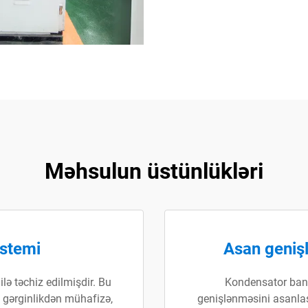
Məhsulun üstünlükləri
istemi
Asan geniş
lə təchiz edilmişdir. Bu
Kondensator bank
 gərginlikdən mühafizə,
genişlənməsini asanlaşd