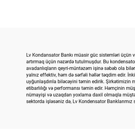
Lv Kondansator Bankı müasir güc sistemləri üçün va
artırmaq üçün nəzərdə tutulmuşdur. Bu kondensator 
avadanlıqların qeyri-müntəzəm işinə səbəb ola bilər
yalnız effektiv, həm də sərfəli həllər təqdim edir. İ
uyğunlaşdırıla biləcəyini təmin edirik. Şirkətimizin
etibarlılığı və performansı təmin edir. Həmçinin 
nümayişi və uzaqdan yoxlama daxil olmaqla müştəri d
sektorda işləsəniz də, Lv Kondensator Banklarımız s