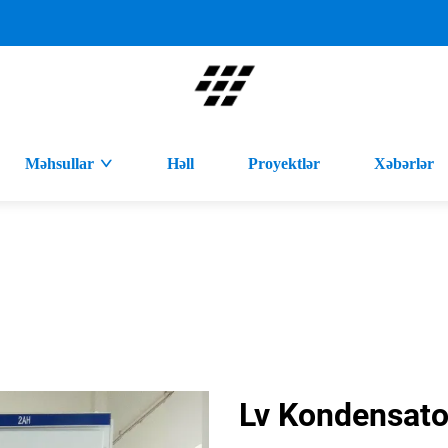
Məhsullar
Həll
Proyektlər
Xəbərlər
Lv Kondensator