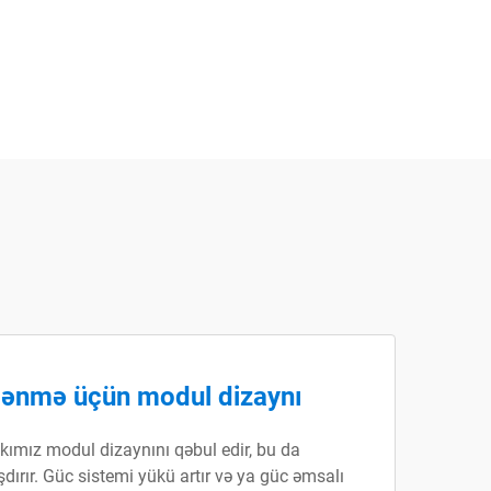
lənmə üçün modul dizaynı
ımız modul dizaynını qəbul edir, bu da
ırır. Güc sistemi yükü artır və ya güc əmsalı