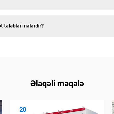
 tələbləri nələrdir?
Əlaqəli məqalə
20