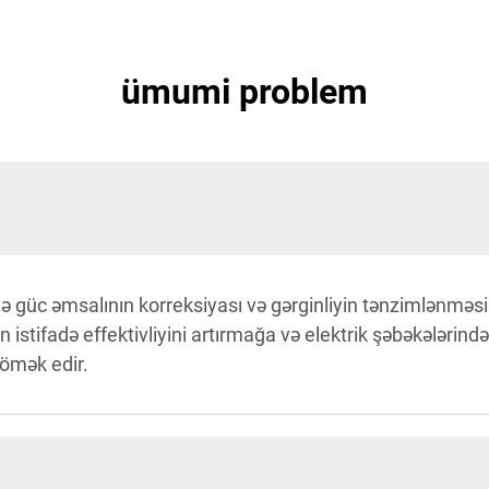
ümumi problem
 güc əmsalının korreksiyası və gərginliyin tənzimlənməsi ü
ün istifadə effektivliyini artırmağa və elektrik şəbəkələrin
kömək edir.