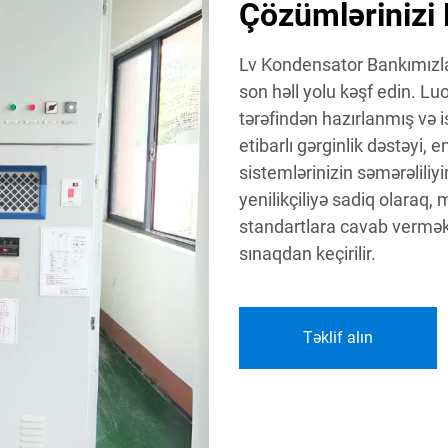
Çözümlərinizi
Lv Kondensator Bankımızla 
son həll yolu kəşf edin. L
tərəfindən hazırlanmış və 
etibarlı gərginlik dəstəyi, e
sistemlərinizin səmərəliliy
yenilikçiliyə sadiq olaraq,
standartlara cavab vermək ü
sınaqdan keçirilir.
Təklif alın