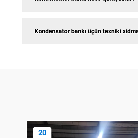
Kondensator bankı üçün texniki xidmət
20