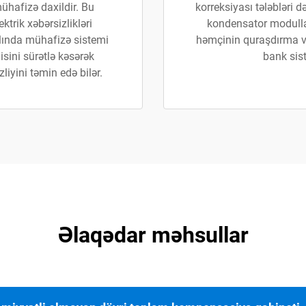
hafizə daxildir. Bu
korreksiyası tələbləri
trik xəbərsizlikləri
kondensator modullar
lında mühafizə sistemi
həmçinin quraşdırma və
isini sürətlə kəsərək
bank sis
liyini təmin edə bilər.
Əlaqədar məhsullar