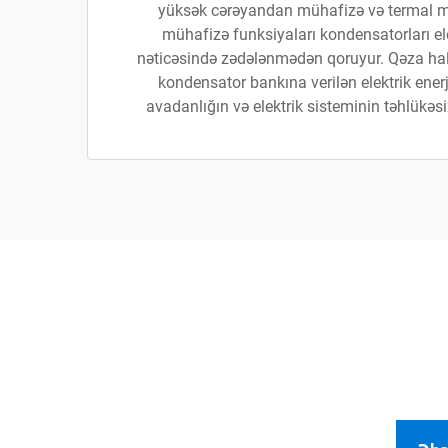
yüksək cərəyandan mühafizə və termal mü
mühafizə funksiyaları kondensatorları elek
nəticəsində zədələnmədən qoruyur. Qəza ha
kondensator bankına verilən elektrik enerj
avadanlığın və elektrik sisteminin təhlükəsiz