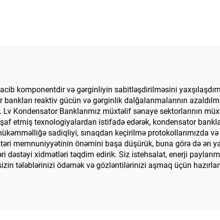
cib komponentdir və gərginliyin sabitləşdirilməsini yaxşılaşdırm
bankları reaktiv gücün və gərginlik dalğalanmalarının azaldılma
. Lv Kondensator Banklarımız müxtəlif sənaye sektorlarının müxt
nkişaf etmiş texnologiyalardan istifadə edərək, kondensator bankla
 mükəmməlliğə sadiqliyi, sınaqdan keçirilmə protokollarımızda və 
müştəri memnuniyyətinin önəmini başa düşürük, buna görə də ən 
əstəyi xidmətləri təqdim edirik. Siz istehsalat, enerji paylanmas
izin tələblərinizi ödəmək və gözləntilərinizi aşmaq üçün hazırla