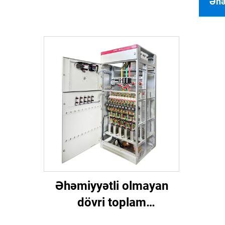
Əhə
Əhəmiyyətli olmayan
dövri toplam
kompensasiya qabineti