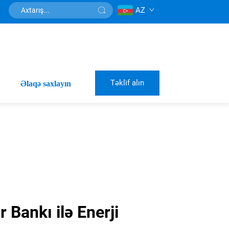
AZ
Təklif alın
Əlaqə saxlayın
 Bankı ilə Enerji