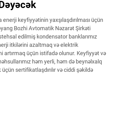
 Dəyəcək
enerji keyfiyyətinin yaxşılaşdırılması üçün
uoyang Bozhi Avtomatik Nəzarət Şirkəti
istehsal edilmiş kondensator banklarımız
nerji itkilərini azaltmaq və elektrik
ini artırmaq üçün istifadə olunur. Keyfiyyət və
 məhsullarımız həm yerli, həm də beynəlxalq
çün sertifikatlaşdırılır və ciddi şəkildə