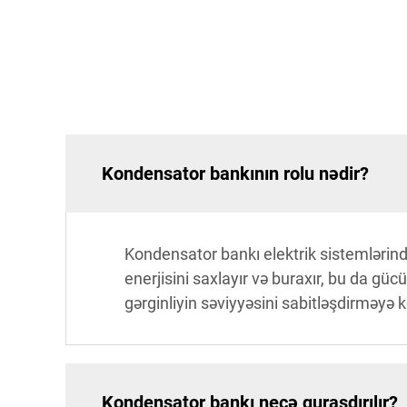
Kondensator bankının rolu nədir?
Kondensator bankı elektrik sistemlərində
enerjisini saxlayır və buraxır, bu da güc
gərginliyin səviyyəsini sabitləşdirməyə 
Kondensator bankı necə quraşdırılır?