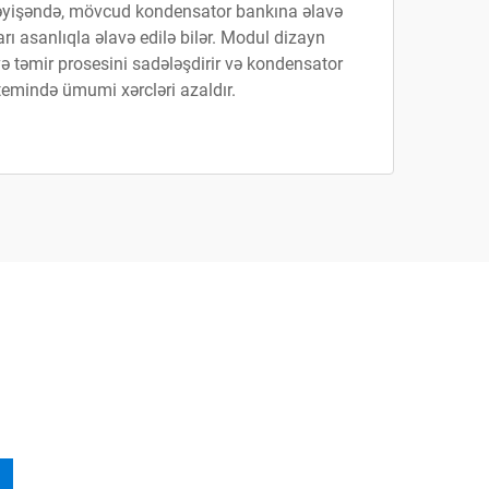
 dəyişəndə, mövcud kondensator bankına əlavə
ı asanlıqla əlavə edilə bilər. Modul dizayn
 təmir prosesini sadələşdirir və kondensator
temində ümumi xərcləri azaldır.