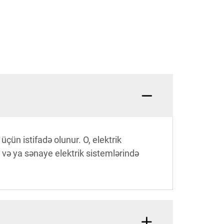
çün istifadə olunur. O, elektrik
də və ya sənaye elektrik sistemlərində