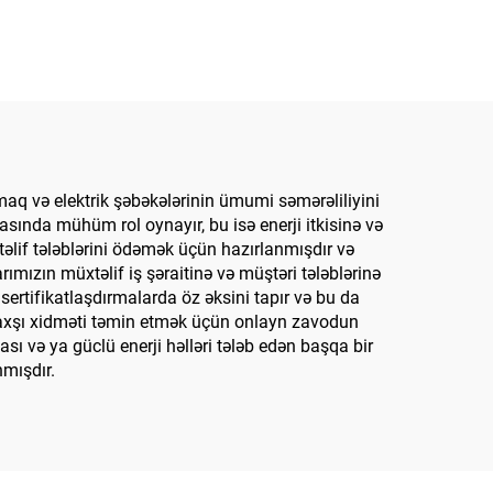
aq və elektrik şəbəkələrinin ümumi səmərəliliyini
sında mühüm rol oynayır, bu isə enerji itkisinə və
əlif tələblərini ödəmək üçün hazırlanmışdır və
rımızın müxtəlif iş şəraitinə və müştəri tələblərinə
sertifikatlaşdırmalarda öz əksini tapır və bu da
yaxşı xidməti təmin etmək üçün onlayn zavodun
ı və ya güclü enerji həlləri tələb edən başqa bir
nmışdır.