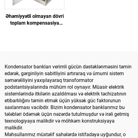
Əhəmiyyətli olmayan dövri
toplam kompensasiya
qabineti
Kondensator bankları verimli gücün dəstəklənməsini təmin
edərək, gərginliyin sabitliyini artıraraq və ümumi sistem
səmərəliliyini yaxşılayaraq transformator
podstantsiyalarında mühüm rol oynayır. Müasir elektrik
sistemlərində itkilərin azaldılması və elektrik təchizatının
etibarlılığını təmin etmək üçün yüksək güc faktorunun
saxlanması vacibdir. Bizim kondensator banklarımız bu
tələbləri ödəmək üçün nəzərdə tutulmuşdur və irəli getmiş
texnologiyaya malikdir və möhkəm konstruksiyaya
malikdir.
Məhsullarımız müxtəlif sahələrdə istifadəyə uyğundur, o