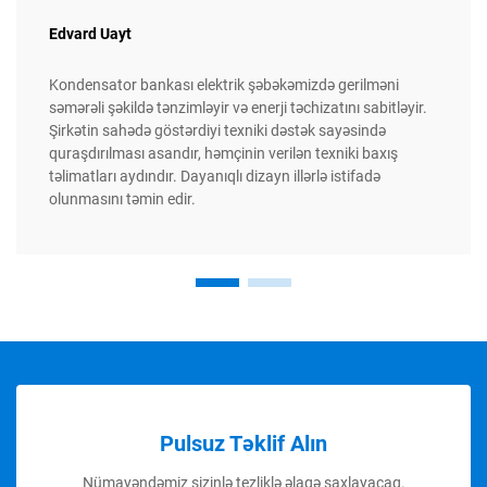
Edvard Uayt
Kondensator bankası elektrik şəbəkəmizdə gerilməni
səmərəli şəkildə tənzimləyir və enerji təchizatını sabitləyir.
Şirkətin sahədə göstərdiyi texniki dəstək sayəsində
quraşdırılması asandır, həmçinin verilən texniki baxış
təlimatları aydındır. Dayanıqlı dizayn illərlə istifadə
olunmasını təmin edir.
Pulsuz Təklif Alın
Nümayəndəmiz sizinlə tezliklə əlaqə saxlayacaq.