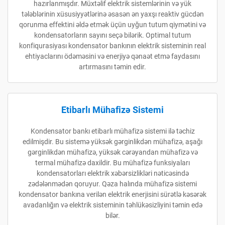
hazırlanmışdır. Müxtəlif elektrik sistemlərinin və yük
tələblərinin xüsusiyyətlərinə əsasən ən yaxşı reaktiv gücdən
qorunma effektini əldə etmək üçün uyğun tutum qiymətini və
kondensatorların sayını seçə bilərik. Optimal tutum
konfiqurasiyası kondensator bankının elektrik sisteminin real
ehtiyaclarını ödəməsini və enerjiyə qənaət etmə faydasını
artırmasını təmin edir.
Etibarlı Mühafizə Sistemi
Kondensator bankı etibarlı mühafizə sistemi ilə təchiz
edilmişdir. Bu sistemə yüksək gərginlikdən mühafizə, aşağı
gərginlikdən mühafizə, yüksək cərəyandan mühafizə və
termal mühafizə daxildir. Bu mühafizə funksiyaları
kondensatorları elektrik xəbərsizlikləri nəticəsində
zədələnmədən qoruyur. Qəza halında mühafizə sistemi
kondensator bankına verilən elektrik enerjisini sürətlə kəsərək
avadanlığın və elektrik sisteminin təhlükəsizliyini təmin edə
bilər.