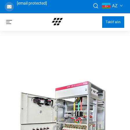
[email protected]
AZ
Təklif alın