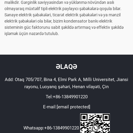
malikdir. Gərginlik səviyyəsindən və yüklənmə növündən asılı
olmayaraq müxtəlif tipli elektrik paylayıcı şəbəkələrə qoşula bilər.
Sənaye elektrik şəbəkələri, ticarət elektrik şəbəkələri və ya mənzil
elektrik şəbəkələri ola bilər, bizim kondensator bankı elektrik
sisteminin güc faktorunu sabit şəkildə artırmaq və effektiv şəkildə
işləmək üçün nəzərdə tutulub.
ƏLAQƏ
Add: Otaq 705/707, Bina 4, Elmi Park A, Milli Universitet, Jiansi
rayonu, Luoyanq şəhəri, Henan vilayəti, Çin
Tel:
+86-13849901220
E-mail:
[email protected]
Whatsapp:
+86-13849901220