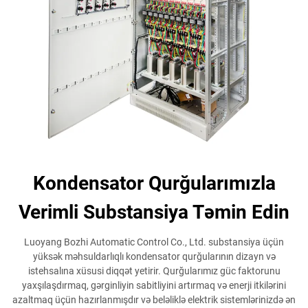
Kondensator Qurğularımızla
Verimli Substansiya Təmin Edin
Luoyang Bozhi Automatic Control Co., Ltd. substansiya üçün
yüksək məhsuldarlıqlı kondensator qurğularının dizayn və
istehsalına xüsusi diqqət yetirir. Qurğularımız güc faktorunu
yaxşılaşdırmaq, gərginliyin sabitliyini artırmaq və enerji itkilərini
azaltmaq üçün hazırlanmışdır və beləliklə elektrik sistemlərinizdə ən