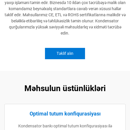
yaxşı işləməni təmin edir. Biznesdə 10 ildən çox təcrübəyə malik olan
komandamız beynəlxalq standartlara cavab verən xüsusi həllər
təklif edir. Məhsullarımız CE, ETL və ROHS sertifikatlarına malikdir və
beləliklə etibarlılıq və təhlükəsizlik təmin olunur. Kondensator
qurğularımızla yüksək səviyyəli məhsuldarlıq və xidməti təcrübə
edin.
Təklif alın
Məhsulun üstünlükləri
Optimal tutum konfiqurasiyası
Kondensator bankı optimal tutum konfiqurasiyası ilə