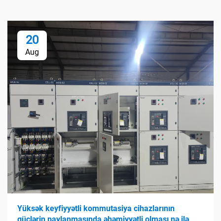
20
Aug
Yüksək keyfiyyətli kommutasiya cihazlarının
güclərin paylanmasında əhəmiyyətli olması nə ilə