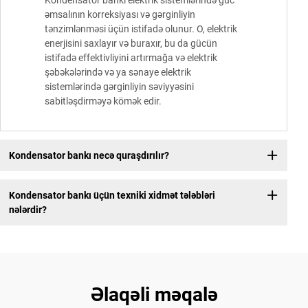
Kondensator bankı elektrik sistemlərində güc
əmsalının korreksiyası və gərginliyin
tənzimlənməsi üçün istifadə olunur. O, elektrik
enerjisini saxlayır və buraxır, bu da gücün
istifadə effektivliyini artırmağa və elektrik
şəbəkələrində və ya sənaye elektrik
sistemlərində gərginliyin səviyyəsini
sabitləşdirməyə kömək edir.
Kondensator bankı necə quraşdırılır?
Kondensator bankı üçün texniki xidmət tələbləri
nələrdir?
Əlaqəli məqalə