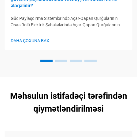
əlaqəlidir?
Güc Paylaşdırma Sistemlərində Açar-Qapan Qurğularının
Əsas Rolü Elektrik Şəbəkələrində Açar-Qapan Qurğularının
Funksiyası Açar-qapan qurğular elektrik paylayıcı sistemlərin
idarə mərkəzi kimi çıxış edir, elektrik dövrələrinin idarə
DAHA ÇOXUNA BAX
olunması, qorunması və avtomatik idarə olunması
funksiyalarını yerinə yetirir...
Məhsulun istifadəçi tərəfindən
qiymətləndirilməsi