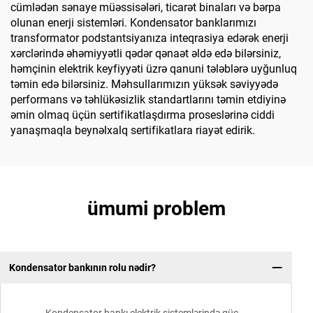
cümlədən sənaye müəssisələri, ticarət binaları və bərpa
olunan enerji sistemləri. Kondensator banklarımızı
transformator podstantsiyanıza inteqrasiya edərək enerji
xərclərində əhəmiyyətli qədər qənaət əldə edə bilərsiniz,
həmçinin elektrik keyfiyyəti üzrə qanuni tələblərə uyğunluq
təmin edə bilərsiniz. Məhsullarımızın yüksək səviyyədə
performans və təhlükəsizlik standartlarını təmin etdiyinə
əmin olmaq üçün sertifikatlaşdırma proseslərinə ciddi
yanaşmaqla beynəlxalq sertifikatlara riayət edirik.
ümumi problem
Kondensator bankının rolu nədir?