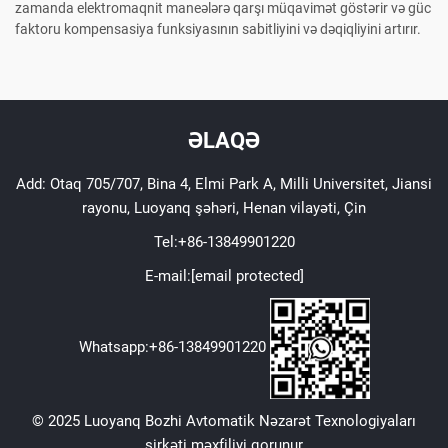
zamanda elektromaqnit maneələrə qarşı müqavimət göstərir və güc
faktoru kompensasiya funksiyasının sabitliyini və dəqiqliyini artırır.
ƏLAQƏ
Add: Otaq 705/707, Bina 4, Elmi Park A, Milli Universitet, Jiansi
rayonu, Luoyanq şəhəri, Henan vilayəti, Çin
Tel:
+86-13849901220
E-mail:
[email protected]
Whatsapp:
+86-13849901220
© 2025 Luoyanq Bozhi Avtomatik Nəzarət Texnologiyaları
şirkəti məxfiliyi qorunur