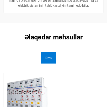
halında əlaqəli dövrəni tez bir zamanda kəsərək avadanlıq və
elektrik sisteminin təhlükəsizliyini təmin edə bilər.
Əlaqədar məhsullar
Rmu