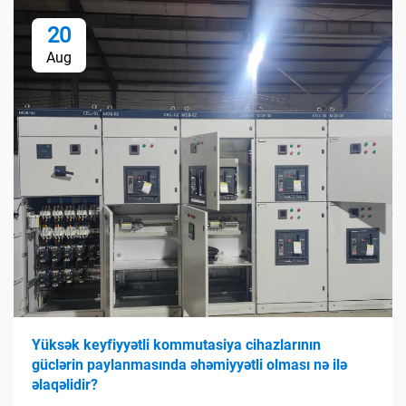
20
Aug
Yüksək keyfiyyətli kommutasiya cihazlarının
güclərin paylanmasında əhəmiyyətli olması nə ilə
əlaqəlidir?