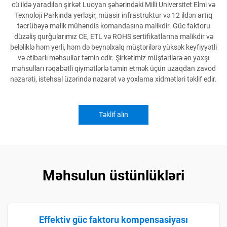
cü ildə yaradılan şirkət Luoyan şəhərindəki Milli Universitet Elmi və
Texnoloji Parkında yerləşir, müasir infrastruktur və 12 ildən artıq
təcrübəyə malik mühəndis komandasına malikdir. Güc faktoru
düzəliş qurğularımız CE, ETL və ROHS sertifikatlarına malikdir və
beləliklə həm yerli, həm də beynəlxalq müştərilərə yüksək keyfiyyətli
və etibarlı məhsullar təmin edir. Şirkətimiz müştərilərə ən yaxşı
məhsulları rəqabətli qiymətlərlə təmin etmək üçün uzaqdan zavod
nəzarəti, istehsal üzərində nəzarət və yoxlama xidmətləri təklif edir.
Təklif alın
Məhsulun üstünlükləri
Effektiv güc faktoru kompensasiyası