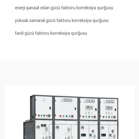
enerji qənaət edən gücü faktoru korreksiya qurğusu
yüksək səmərəli gücü faktoru korreksiya qurğusu
fərdi gücü faktoru korreksiya qurğusu