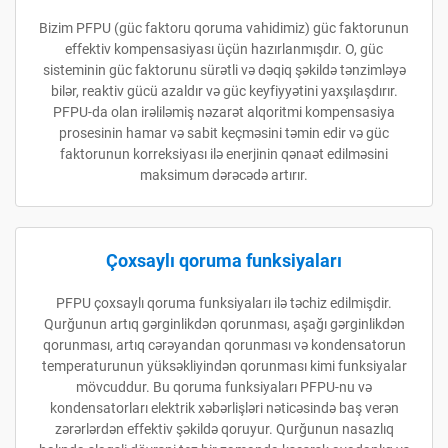
Bizim PFPU (güc faktoru qoruma vahidimiz) güc faktorunun
effektiv kompensasiyası üçün hazırlanmışdır. O, güc
sisteminin güc faktorunu sürətli və dəqiq şəkildə tənzimləyə
bilər, reaktiv gücü azaldır və güc keyfiyyətini yaxşılaşdırır.
PFPU-da olan irəliləmiş nəzarət alqoritmi kompensasiya
prosesinin hamar və sabit keçməsini təmin edir və güc
faktorunun korreksiyası ilə enerjinin qənaət edilməsini
maksimum dərəcədə artırır.
Çoxsaylı qoruma funksiyaları
PFPU çoxsaylı qoruma funksiyaları ilə təchiz edilmişdir.
Qurğunun artıq gərginlikdən qorunması, aşağı gərginlikdən
qorunması, artıq cərəyandan qorunması və kondensatorun
temperaturunun yüksəkliyindən qorunması kimi funksiyalar
mövcuddur. Bu qoruma funksiyaları PFPU-nu və
kondensatorları elektrik xəbərlişləri nəticəsində baş verən
zərərlərdən effektiv şəkildə qoruyur. Qurğunun nasazlıq