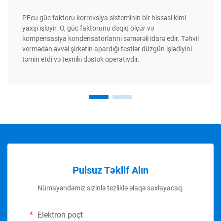
PFcu güc faktoru korreksiya sisteminin bir hissəsi kimi
yaxşı işləyir. O, güc faktorunu dəqiq ölçür və
kompensasiya kondensatorlarını səmərəli idarə edir. Təhvil
vermədən əvvəl şirkətin apardığı testlər düzgün işlədiyini
təmin etdi və texniki dəstək operativdir.
Pulsuz Təklif Alın
Nümayəndəmiz sizinlə tezliklə əlaqə saxlayacaq.
Elektron poçt