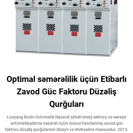
Optimal səmərəlilik üçün Etibarlı
Zavod Güc Faktoru Düzəliş
Qurğuları
Luoyang Bozhi Avtomatik Nəzarət şirkəti enerji sektoru və sənaye
avtomatlaşdırma nəzarəti üçün xüsusi hazırlanmış zavod güc
faktoru düzəliş qurğularının dizayn və istehsalına məxsusdur. 2013-