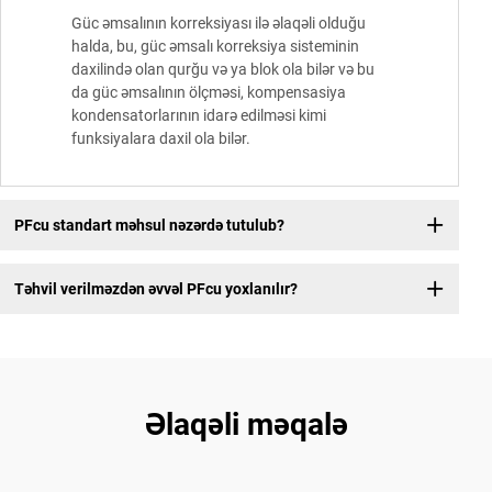
Güc əmsalının korreksiyası ilə əlaqəli olduğu
halda, bu, güc əmsalı korreksiya sisteminin
daxilində olan qurğu və ya blok ola bilər və bu
da güc əmsalının ölçməsi, kompensasiya
kondensatorlarının idarə edilməsi kimi
funksiyalara daxil ola bilər.
PFcu standart məhsul nəzərdə tutulub?
Təhvil verilməzdən əvvəl PFcu yoxlanılır?
Əlaqəli məqalə