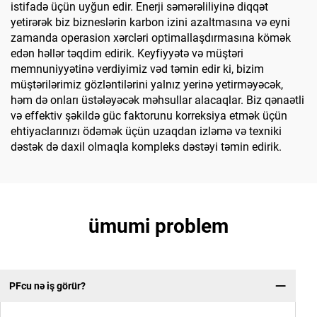
istifadə üçün uyğun edir. Enerji səmərəliliyinə diqqət
yetirərək biz bizneslərin karbon izini azaltmasına və eyni
zamanda operasion xərcləri optimallaşdırmasına kömək
edən həllər təqdim edirik. Keyfiyyətə və müştəri
memnuniyyətinə verdiyimiz vəd təmin edir ki, bizim
müştərilərimiz gözləntilərini yalnız yerinə yetirməyəcək,
həm də onları üstələyəcək məhsullar alacaqlar. Biz qənaətli
və effektiv şəkildə güc faktorunu korreksiya etmək üçün
ehtiyaclarınızı ödəmək üçün uzaqdan izləmə və texniki
dəstək də daxil olmaqla kompleks dəstəyi təmin edirik.
ümumi problem
PFcu nə iş görür?