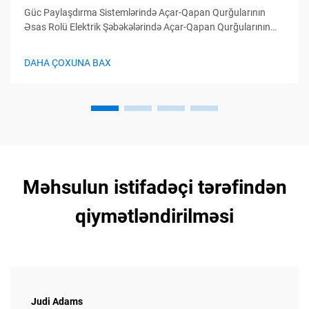
Güc Paylaşdırma Sistemlərində Açar-Qapan Qurğularının
Əsas Rolü Elektrik Şəbəkələrində Açar-Qapan Qurğularının
Funksiyası Açar-qapan qurğular elektrik paylayıcı sistemlərin
idarə mərkəzi kimi çıxış edir, elektrik dövrələrinin idarə
DAHA ÇOXUNA BAX
olunması, qorunması və avtomatik idarə olunması
funksiyalarını yerinə yetirir...
Məhsulun istifadəçi tərəfindən
qiymətləndirilməsi
Judi Adams