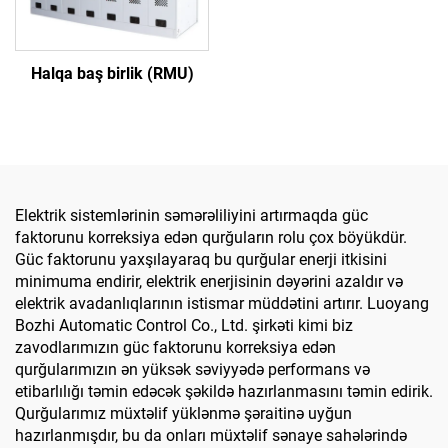
Halqa baş birlik (RMU)
Elektrik sistemlərinin səmərəliliyini artırmaqda güc
faktorunu korreksiya edən qurğuların rolu çox böyükdür.
Güc faktorunu yaxşılayaraq bu qurğular enerji itkisini
minimuma endirir, elektrik enerjisinin dəyərini azaldır və
elektrik avadanlıqlarının istismar müddətini artırır. Luoyang
Bozhi Automatic Control Co., Ltd. şirkəti kimi biz
zavodlarımızın güc faktorunu korreksiya edən
qurğularımızın ən yüksək səviyyədə performans və
etibarlılığı təmin edəcək şəkildə hazırlanmasını təmin edirik.
Qurğularımız müxtəlif yüklənmə şəraitinə uyğun
hazırlanmışdır, bu da onları müxtəlif sənaye sahələrində