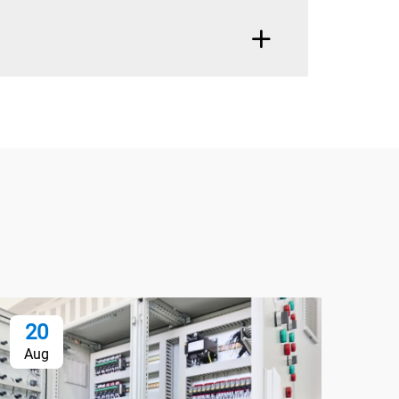
20
2
Aug
Au