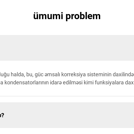
ümumi problem
duğu halda, bu, güc əmsalı korreksiya sisteminin daxilində 
kondensatorlarının idarə edilməsi kimi funksiyalara daxil 
b?