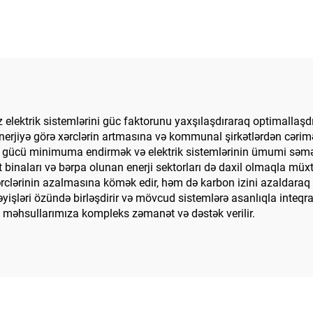
elektrik sistemlərini güc faktorunu yaxşılaşdıraraq optimallaşd
enerjiyə görə xərclərin artmasına və kommunal şirkətlərdən cərimə
v gücü minimuma endirmək və elektrik sistemlərinin ümumi səmər
arət binaları və bərpa olunan enerji sektorları də daxil olmaqla m
xərclərinin azalmasına kömək edir, həm də karbon izini azaldaraq
əyişləri özündə birləşdirir və mövcud sistemlərə asanlıqla inteqr
 məhsullarımıza kompleks zəmanət və dəstək verilir.