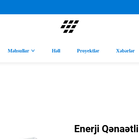
Məhsullar
Həll
Proyektlər
Xəbərlər
Enerji Qənaətl