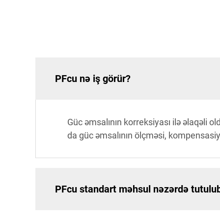
PFcu nə iş görür?
Güc əmsalının korreksiyası ilə əlaqəli ol
da güc əmsalının ölçməsi, kompensasiya 
PFcu standart məhsul nəzərdə tutulu