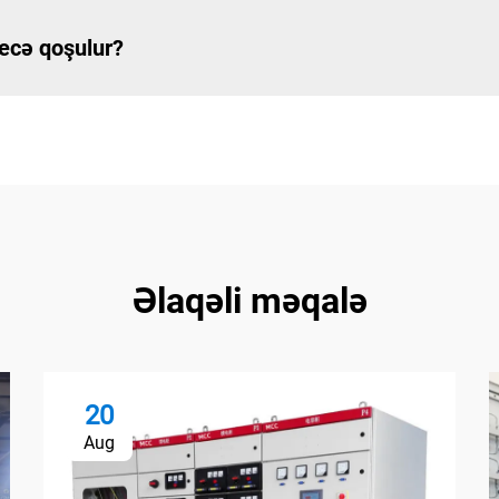
necə qoşulur?
Əlaqəli məqalə
20
Aug