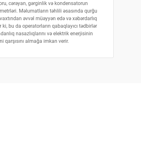
oru, cərəyan, gərginlik və kondensatorun
etrləri. Məlumatların təhlili əsasında qurğu
ı vaxtından əvvəl müəyyən edə və xəbərdarlıq
r ki, bu da operatorların qabaqlayıcı tədbirlər
anlıq nasazlıqlarını və elektrik enerjisinin
ni qarşısını almağa imkan verir.