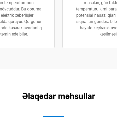
un temperaturunun
məsələn, güc fakt
 mövcuddur. Bu qoruma
temperaturu kimi param
lektrik xəbərlişləri
potensial nasazlıqlar
əkildə qoruyur. Qurğunun
siqnalları göndərə bilə
manda kəsərək avadanlıq
həyata keçirərək avad
 təmin edə bilər.
kəsilməsi
Əlaqədar məhsullar