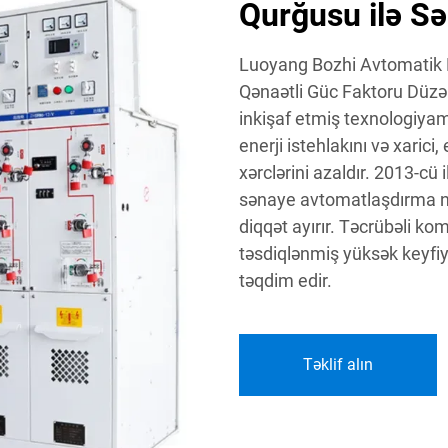
Qurğusu ilə Səm
Luoyang Bozhi Avtomatik N
Qənaətli Güc Faktoru Düzəl
inkişaf etmiş texnologiyamı
enerji istehlakını və xarici
xərclərini azaldır. 2013-cü 
sənaye avtomatlaşdırma nə
diqqət ayırır. Təcrübəli ko
təsdiqlənmiş yüksək keyfiyy
təqdim edir.
Təklif alın