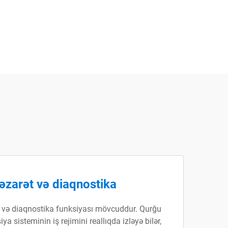
nəzarət və diaqnostika
t və diaqnostika funksiyası mövcuddur. Qurğu
 sisteminin iş rejimini reallıqda izləyə bilər,