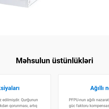
Məhsulun üstünlükləri
siyaları
Ağıllı 
z edilmişdir. Qurğunun
PFPU-nun ağıllı nəzarə
ikdən qorunması, artıq
güc faktoru kompensasiya