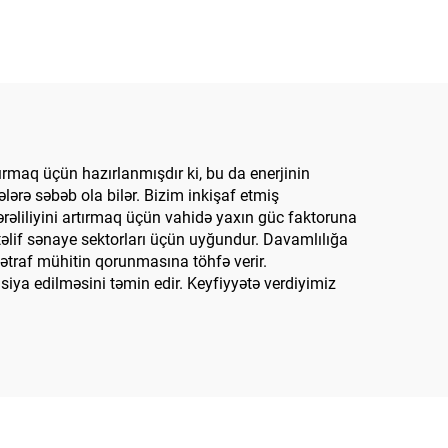
ırmaq üçün hazırlanmışdır ki, bu da enerjinin
lərə səbəb ola bilər. Bizim inkişaf etmiş
əliliyini artırmaq üçün vahidə yaxın güc faktoruna
üxtəlif sənaye sektorları üçün uyğundur. Davamlılığa
 ətraf mühitin qorunmasına töhfə verir.
asiya edilməsini təmin edir. Keyfiyyətə verdiyimiz