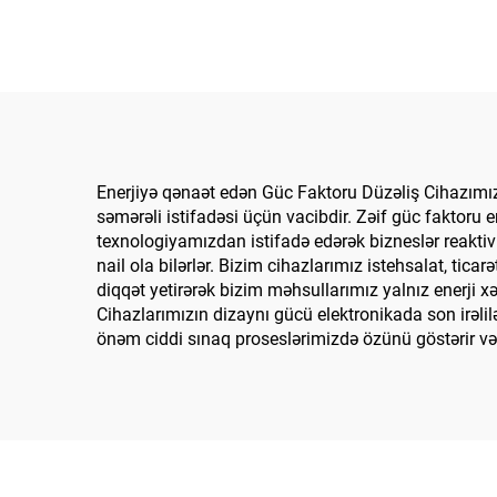
Enerjiyə qənaət edən Güc Faktoru Düzəliş Cihazımız 
səmərəli istifadəsi üçün vacibdir. Zəif güc faktoru 
texnologiyamızdan istifadə edərək bizneslər reakti
nail ola bilərlər. Bizim cihazlarımız istehsalat, tic
diqqət yetirərək bizim məhsullarımız yalnız enerji 
Cihazlarımızın dizaynı gücü elektronikada son irəlil
önəm ciddi sınaq proseslərimizdə özünü göstərir və