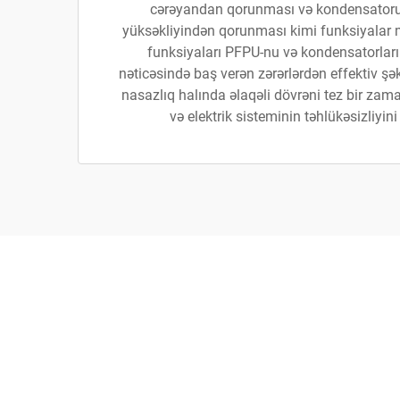
cərəyandan qorunması və kondensator
yüksəkliyindən qorunması kimi funksiyalar
funksiyaları PFPU-nu və kondensatorları e
nəticəsində baş verən zərərlərdən effektiv ş
nasazlıq halında əlaqəli dövrəni tez bir za
və elektrik sisteminin təhlükəsizliyini