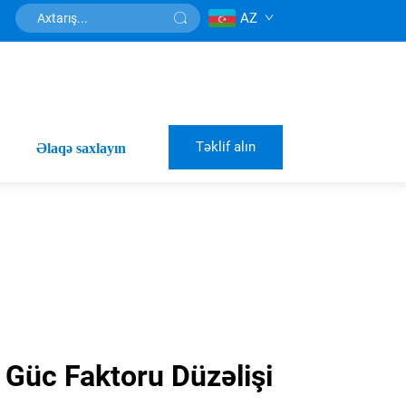
AZ
Təklif alın
Əlaqə saxlayın
i Güc Faktoru Düzəlişi