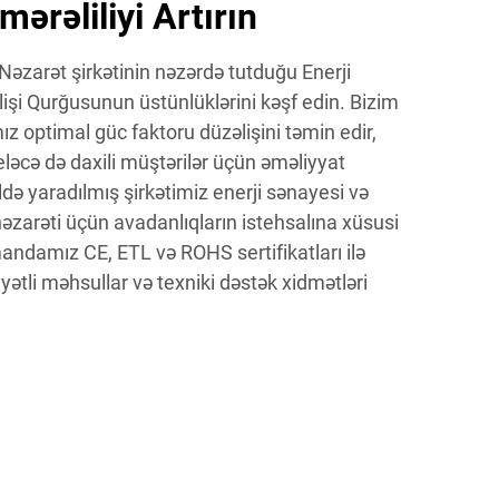
ərəliliyi Artırın
əzarət şirkətinin nəzərdə tutduğu Enerji
işi Qurğusunun üstünlüklərini kəşf edin. Bizim
z optimal güc faktoru düzəlişini təmin edir,
, eləcə də daxili müştərilər üçün əməliyyat
ildə yaradılmış şirkətimiz enerji sənayesi və
zarəti üçün avadanlıqların istehsalına xüsusi
mandamız CE, ETL və ROHS sertifikatları ilə
ətli məhsullar və texniki dəstək xidmətləri